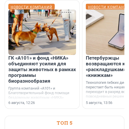
НОВОСТИ КОМПАНИЙ
НОВОСТИ КОМПАНИ
ГК «А101» и фонд «НИКА»
Петербуржцы
объединяют усилия для
возвращаются к
защиты животных в рамках
«раскладушкам» 
программы
«книжкам»
биоразнообразия
Технология гибких дисп
перестает быть нишевы
Группа компаний «А101» и
переходит в разряд вос
Благотворительный фонд помощи
повседневных решений
бездомным животным «НИКА»
заключили соглашение о
6 августа, 12:26
5 августа, 13:56
стратегическом сотрудничестве.
ТОП 5