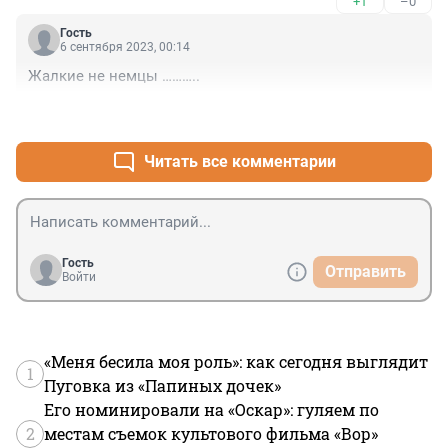
+1
–0
захотят. Как верно сказал один политик: "А слабых - 
бьют". А пустые угрозы - главный признак слабости..
Гость
6 сентября 2023, 00:14
Жалкие не немцы ………..
+1
–0
Читать все комментарии
Гость
Отправить
Войти
«Меня бесила моя роль»: как сегодня выглядит
1
Пуговка из «Папиных дочек»
Его номинировали на «Оскар»: гуляем по
2
местам съемок культового фильма «Вор»