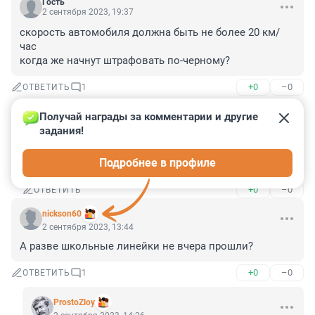
Гость
2 сентября 2023, 19:37
скорость автомобиля должна быть не более 20 км/
час

когда же начнут штрафовать по-черному?
+0
–0
ОТВЕТИТЬ
1
Получай награды за комментарии и другие 
А13579
задания!
2 сентября 2023, 23:44
По-черному, сколько ни штрафуй, толку никакого. 
Подробнее в профиле
Скачут по городу, как у себя дома
+0
–0
ОТВЕТИТЬ
nickson60
2 сентября 2023, 13:44
А разве школьные линейки не вчера прошли?
+0
–0
ОТВЕТИТЬ
1
ProstoZloy