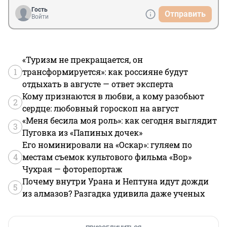
Гость
Отправить
Войти
«Туризм не прекращается, он
1
трансформируется»: как россияне будут
отдыхать в августе — ответ эксперта
Кому признаются в любви, а кому разобьют
2
сердце: любовный гороскоп на август
«Меня бесила моя роль»: как сегодня выглядит
3
Пуговка из «Папиных дочек»
Его номинировали на «Оскар»: гуляем по
4
местам съемок культового фильма «Вор»
Чухрая — фоторепортаж
Почему внутри Урана и Нептуна идут дожди
5
из алмазов? Разгадка удивила даже ученых