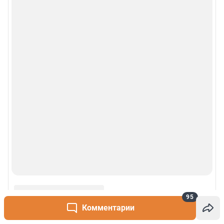
© 2000-2026 Фонтанка.Ру
Свидетельство Роскомнадзора ЭЛ № ФС 77-66333 от 14.07.2016
© ООО «Интернет Технологии»
95
Комментарии