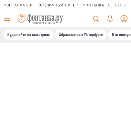
ФОНТАНКА SUP
(ОТ)ЛИЧНЫЙ ПИТЕР
ФОНТАНКА ГО
СЕРЕБР
Куда пойти на выходных
Образование в Петербурге
Кто поступ