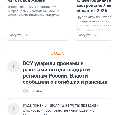
на готовое жильё*
клиентоориентир
застройщик Лени
Теперь квартиру в сданном ЖК
области» 2026
«Образцовый квартал 14» можно
купить со специальной скидкой.
Группа Аквилон стала 
победителей конкурса 
строительная организа
Ленинградской области 
номинации «Самый
6 августа, 18:00
6 августа, 16:50
клиентоориентированн
застройщик Ленинград
области».
ТОП 5
ВСУ ударили дронами и
1
ракетами по одиннадцати
регионам России. Власти
сообщили о погибших и раненых
109 464
Куда пойти 31 июля–2 августа: праздник
2
флоксов, «Пространственный сдвиг» у