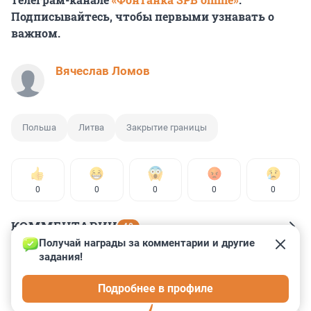
Подписывайтесь, чтобы первыми узнавать о
важном.
Вячеслав Ломов
Польша
Литва
Закрытие границы
0
0
0
0
0
КОММЕНТАРИИ
40
Получай награды за комментарии и другие 
задания!
Гость
28 августа 2023, 16:23
Подробнее в профиле
Европа совсем отупела.