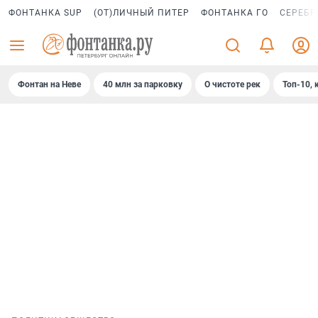
ФОНТАНКА SUP
(ОТ)ЛИЧНЫЙ ПИТЕР
ФОНТАНКА ГО
СЕРЕБР
Фонтан на Неве
40 млн за парковку
О чистоте рек
Топ-10, 