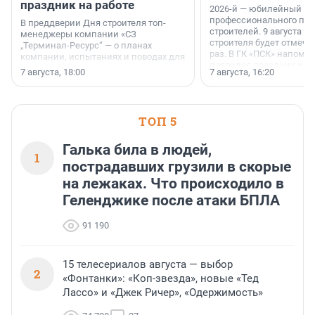
праздник на работе
2026-й — юбилейный го
профессионального пр
В преддверии Дня строителя топ-
строителей. 9 августа 2
менеджеры компании «СЗ
строителя будет отмечат
„Терминал-Ресурс“ — о планах
раз. В ГК «ПСК» напомни
компании, испытаниях и поводах для
появился праздник и к
осторожного оптимизма.
7 августа, 18:00
7 августа, 16:20
поменялась роль строит
ТОП 5
Галька била в людей,
1
пострадавших грузили в скорые
на лежаках. Что происходило в
Геленджике после атаки БПЛА
91 190
15 телесериалов августа — выбор
2
«Фонтанки»: «Коп-звезда», новые «Тед
Лассо» и «Джек Ричер», «Одержимость»