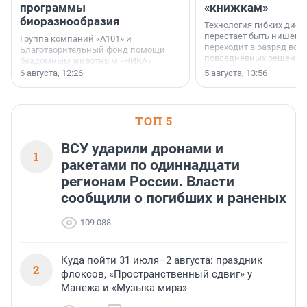
программы
«книжкам»
биоразнообразия
Технология гибких дисп
перестает быть нишевы
Группа компаний «А101» и
переходит в разряд вос
Благотворительный фонд помощи
повседневных решений
бездомным животным «НИКА»
заключили соглашение о
6 августа, 12:26
5 августа, 13:56
стратегическом сотрудничестве.
ТОП 5
ВСУ ударили дронами и
1
ракетами по одиннадцати
регионам России. Власти
сообщили о погибших и раненых
109 088
Куда пойти 31 июля–2 августа: праздник
2
флоксов, «Пространственный сдвиг» у
Манежа и «Музыка мира»