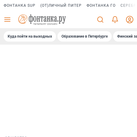
ФОНТАНКА SUP
(ОТ)ЛИЧНЫЙ ПИТЕР
ФОНТАНКА ГО
СЕРЕБР
Куда пойти на выходных
Образование в Петербурге
Финский за