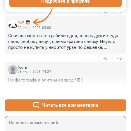
Подробнее в профиле
Там и вирусы на людях испытывали, и устраивали 
революции и т.д., и т.п. Все, как эти "благодетели" 
+0
–1
любят. Под видом демократии принести свою 
культуру, а унести ценности. Ничего не поменялось. 
В_Ф
Что Колумб бусы на золото менял, то и сейчас, эти 
29 июля 2023, 05:00
ребята непонятные ценности на Уран меняют.

Сначала много лет грабили одни, теперь другие туда 
А теперь лавочка закрылась, они зашевелились.
свою свободу несут, с демократией сверху. Неужто 
просто не купить у них этот уран по дешевке, 
обязательно отнимать?
+0
–0
Гость
28 июля 2023, 14:27
На фотографии элитный взвод ЧВК.
+0
–0
Читать все комментарии