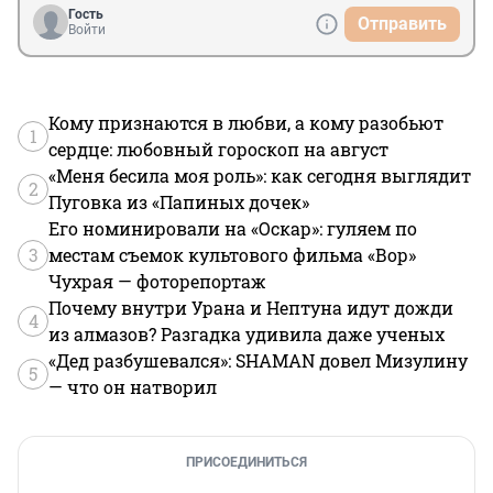
Гость
Отправить
Войти
Кому признаются в любви, а кому разобьют
1
сердце: любовный гороскоп на август
«Меня бесила моя роль»: как сегодня выглядит
2
Пуговка из «Папиных дочек»
Его номинировали на «Оскар»: гуляем по
3
местам съемок культового фильма «Вор»
Чухрая — фоторепортаж
Почему внутри Урана и Нептуна идут дожди
4
из алмазов? Разгадка удивила даже ученых
«Дед разбушевался»: SHAMAN довел Мизулину
5
— что он натворил
ПРИСОЕДИНИТЬСЯ