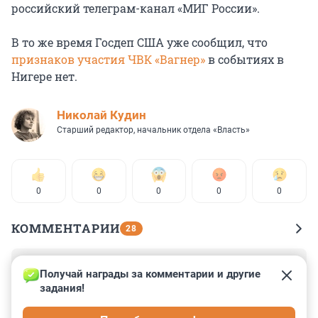
российский телеграм-канал «МИГ России».
В то же время Госдеп США уже сообщил, что
признаков участия ЧВК «Вагнер»
в событиях в
Нигере нет.
Николай Кудин
Старший редактор, начальник отдела «Власть»
0
0
0
0
0
КОММЕНТАРИИ
28
Гость
30 июля 2023, 19:16
Получай награды за комментарии и другие 
задания!
Демократам с Запада, думаю, спасибо многие народы 
Африки скажут.
