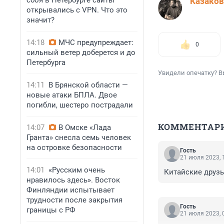
сбоя в Петербурге сайты
Казаков
открывались с VPN. Что это
значит?
14:18
МЧС предупреждает:
0
сильный ветер доберется и до
Петербурга
Увидели опечатку? В
14:11
В Брянской области —
новые атаки БПЛА. Двое
погибли, шестеро пострадали
КОММЕНТАР
14:07
В Омске «Лада
Гранта» снесла семь человек
на островке безопасности
Гость
21 июля 2023, 
14:01
«Русским очень
Китайские друзь
нравилось здесь». Восток
Финляндии испытывает
трудности после закрытия
Гость
границы с РФ
21 июля 2023, 