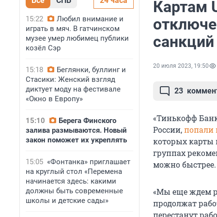
Все
СПБ
24 часа
Картам 
15:22
Любил внимание и
отключе
играть в мяч. В гатчинском
санкций
музее умер любимец публики
козёл Сэр
20 июля 2023, 19:50
15:18
Беглянки, буллинг и
Стасики: Женский взгляд
диктует моду на фестивале
23
коммен
«Окно в Европу»
«Тинькофф Банк
15:10
Берега Финского
России,
попали 
залива размываются. Новый
закон поможет их укреплять
которых карты 
группах рекоме
15:05
«Фонтанка» приглашает
можно быстрее.
на круглый стол «Перемена
начинается здесь: какими
должны быть современные
«Мы еще ждем р
школы и детские сады»
продолжат работ
перестанут раб