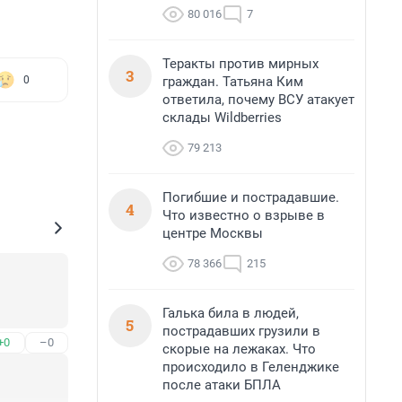
80 016
7
Теракты против мирных
3
граждан. Татьяна Ким
0
ответила, почему ВСУ атакует
склады Wildberries
79 213
Погибшие и пострадавшие.
4
Что известно о взрыве в
центре Москвы
78 366
215
Галька била в людей,
5
пострадавших грузили в
+0
–0
скорые на лежаках. Что
происходило в Геленджике
после атаки БПЛА