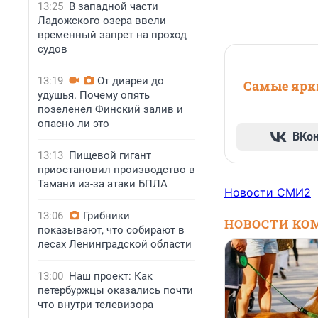
13:25
В западной части
Ладожского озера ввели
временный запрет на проход
судов
13:19
От диареи до
Самые ярки
удушья. Почему опять
позеленел Финский залив и
опасно ли это
ВКо
13:13
Пищевой гигант
приостановил производство в
Тамани из-за атаки БПЛА
Новости СМИ2
13:06
Грибники
НОВОСТИ КО
показывают, что собирают в
лесах Ленинградской области
13:00
Наш проект: Как
петербуржцы оказались почти
что внутри телевизора