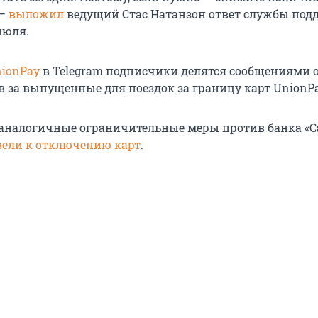
 —
выложил
ведущий Стас Натанзон ответ службы под
июля.
ionPay
в Telegram подписчики делятся сообщениями 
в за выпущенные для поездок за границу карт UnionPa
аналогичные ограничительные меры против банка «С
ели к отключению карт
.