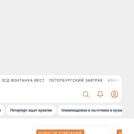
ЗСД ФОНТАНКА ФЕСТ
ПЕТЕРБУРГСКИЙ ЗАВТРАК
АФИША PLUS
и
Петербург ищет креатив
Олимпиадники и льготники в вузах СПб
НОВОСТИ КОМПАНИЙ
НОВОС