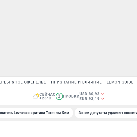
ЕРЕБРЯНОЕ ОЖЕРЕЛЬЕ
ПРИЗНАНИЕ И ВЛИЯНИЕ
LEMON GUIDE
USD 80,93
СЕЙЧАС
3
ПРОБКИ
+25°C
EUR 93,19
ователь Levrana и критика Татьяны Ким
Зачем депутаты удаляют соцсет