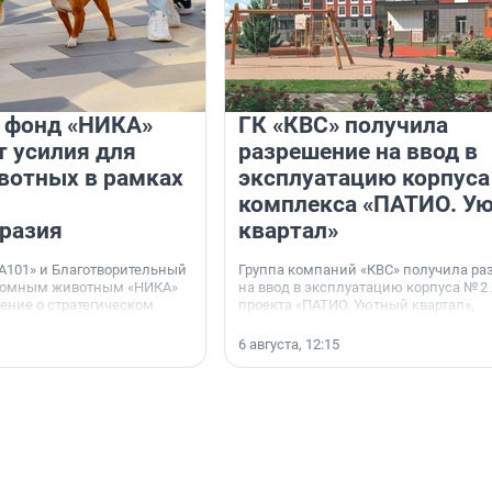
и фонд «НИКА»
ГК «КВС» получила
 усилия для
разрешение на ввод в
вотных в рамках
эксплуатацию корпуса
комплекса «ПАТИО. У
разия
квартал»
А101» и Благотворительный
Группа компаний «КВС» получила р
домным животным «НИКА»
на ввод в эксплуатацию корпуса № 2
ние о стратегическом
проекта «ПАТИО. Уютный квартал»,
расположенного во Всеволожском р
Ленинградской области.
6 августа, 12:15