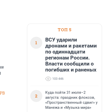
ТОП 5
ВСУ ударили
1
дронами и ракетами
по одиннадцати
регионам России.
Власти сообщили о
не
погибших и раненых
й
103 446
Куда пойти 31 июля–2
SPB
2
августа: праздник флоксов,
«Пространственный сдвиг» у
Манежа и «Музыка мира»