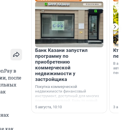
Банк Казани запустил
Кто по
программу по
пенсии
приобретению
В август
коммерческой
автомати
onPay в
недвижимости у
пенсии.
ии, после
застройщика
фильных
Покупка коммерческой
как
недвижимости финансовый
инструмент, доступный для многих
предпринимателей. Будь то новый
офис, склад, торговое помещение
5 августа, 10:10
3 августа,
или готовый арендный бизнес —
анах
успех сделки зависит от правильного
выбора объекта и грамотного
финансирования.
ые как