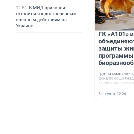
12:54
В МИД призвали
готовиться к долгосрочным
военным действиям на
Украине
ГК «А101» 
объединяют
защиты жи
программы
биоразнооб
Группа компаний «
фонд помощи без
заключили соглаше
сотрудничестве.
6 августа, 12:26