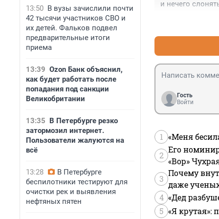
и нечего слонят
13:50
В вузы зачислили почти
42 тысячи участников СВО и
их детей. Фальков подвел
предварительные итоги
приема
13:39
Ozon Банк объяснил,
как будет работать после
попадания под санкции
Гость
Великобритании
Войти
13:35
В Петербурге резко
затормозил интернет.
1
«Меня бесил
Пользователи жалуются на
Его номинир
всё
2
«Вор» Чухра
13:28
В Петербурге
Почему внут
3
беспилотники тестируют для
даже учены
очистки рек и выявления
4
«Дед разбуш
нефтяных пятен
5
«Я крутая»: