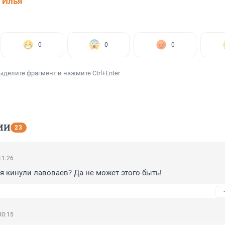
 Илья
0
0
0
ыделите фрагмент и нажмите Ctrl+Enter
ИИ
23
11:26
я кинули лавоваев? Да не может этого быть!
00:15