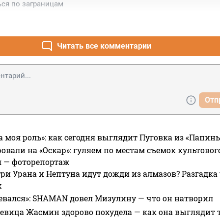
ься по заграницам
Читать все комментарии
Отп
а моя роль»: как сегодня выглядит Пуговка из «Папин
овали на «Оскар»: гуляем по местам съемок культово
я — фоторепортаж
ри Урана и Нептуна идут дожди из алмазов? Разгадка
х
евался»: SHAMAN довел Мизулину — что он натворил
 певица Жасмин здорово похудела — как она выглядит 