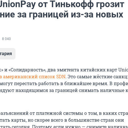
UnionPay от Тинькофф грозит
ние за границей из-за новых
8 040
тария
» и «Солидарность», два эмитента китайских карт Uni
в американский список SDN
. Это самые жёсткие санкц
могут перестать работать в ближайшее время. В про
ндуют находящимся за границей снимать наличные 
азъяснений от платежной системы о том, в каких стр
ать карты, но скорее всего в большинстве стран они
отать сегодня. Поэтому, если нужно — снимите наличн