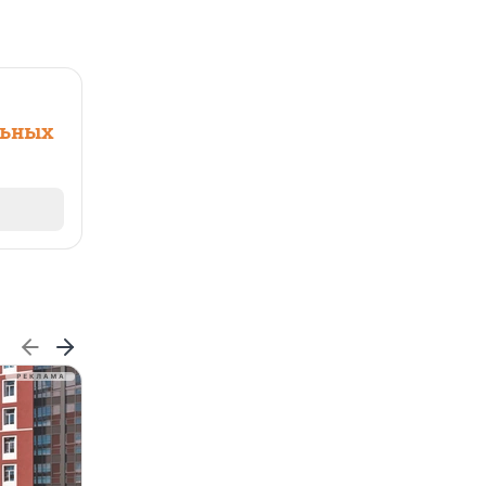
льных