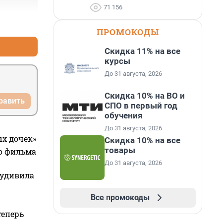
71 156
+0
–3
ПРОМОКОДЫ
Скидка 11% на все
курсы
До 31 августа, 2026
Скидка 10% на ВО и
равить
СПО в первый год
обучения
До 31 августа, 2026
ых дочек»
Скидка 10% на все
товары
го фильма
До 31 августа, 2026
 удивила
Все промокоды
теперь