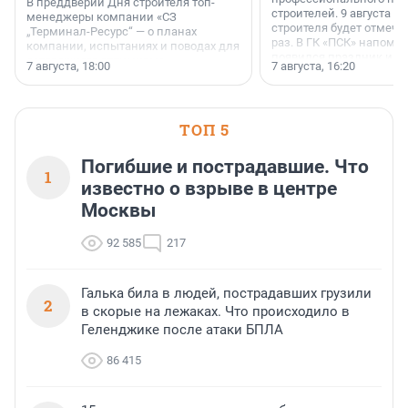
В преддверии Дня строителя топ-
строителей. 9 августа 2
менеджеры компании «СЗ
строителя будет отмечат
„Терминал-Ресурс“ — о планах
раз. В ГК «ПСК» напомни
компании, испытаниях и поводах для
появился праздник и к
осторожного оптимизма.
7 августа, 18:00
7 августа, 16:20
поменялась роль строит
ТОП 5
Погибшие и пострадавшие. Что
1
известно о взрыве в центре
Москвы
92 585
217
Галька била в людей, пострадавших грузили
2
в скорые на лежаках. Что происходило в
Геленджике после атаки БПЛА
86 415