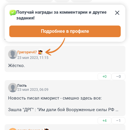
Получай награды за комментарии и другие 
задания!
0
0
0
0
0
Подробнее в профиле
КОММЕНТАРИИ
19
Григорич47
23 мая 2023, 11:15
Жёстко.
+0
–0
Гость
23 мая 2023, 06:09
Новость писал юморист - смешно здесь все:

Зашла "ДРГ" : "Им дали бой Вооруженные силы РФ 
вместе с погранслужбой, Росгвардией и ФСБ".- 
+4
–1
Видимо в одиночку было не справиться?

 "Большая часть населения приграничного района и 