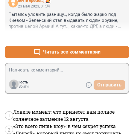
почти бросил..)
райцентра покинула территорию" - а что случилось, уж 
23 мая 2023, 01:34
не печенеги ли с половцами напали? 

Пытаясь уловить разницу.., когда было жарко под 
"О ситуации доложено президенту Владимиру Путину." 
Киевом - Зеленский стал выдавать людям оружие, 
- чтоб никто не засомневался "какому такому 
против целой Армии! А тут.., какая-то ДРГ, а люди - 
президенту,"
безоружны! Ё-маё.. Как любят они задницы свои! )
+1
–0
Читать все комментарии
Гость
Отправить
Войти
Ловите момент: что принесет вам полное
1
солнечное затмение 12 августа
«Это всего лишь шоу»: в чем секрет успеха
2
«Друзей», который никто не смог повторить