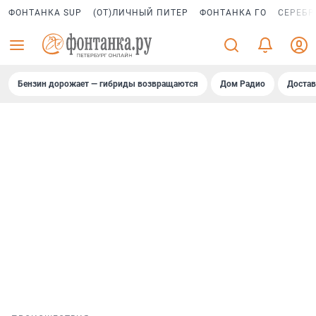
ФОНТАНКА SUP
(ОТ)ЛИЧНЫЙ ПИТЕР
ФОНТАНКА ГО
СЕРЕБР
Бензин дорожает — гибриды возвращаются
Дом Радио
Достав