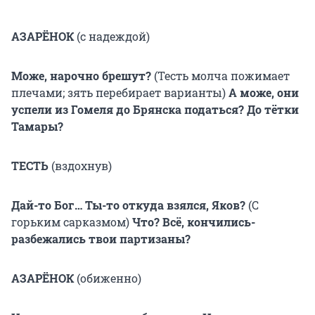
АЗАРЁНОК
(с надеждой)
Може, нарочно брешут?
(Тесть молча пожимает
плечами; зять перебирает варианты)
А може, они
успели из Гомеля до Брянска податься? До тётки
Тамары?
ТЕСТЬ
(вздохнув)
Дай-то Бог… Ты-то откуда взялся, Яков?
(С
горьким сарказмом)
Что?
Всё, кончились-
разбежались твои партизаны?
АЗАРЁНОК
(обиженно)