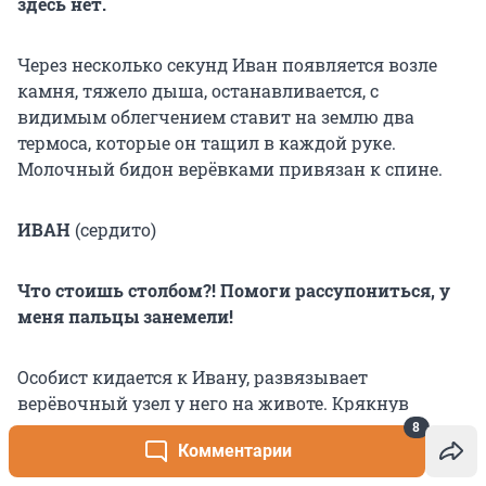
здесь нет.
Через несколько секунд Иван появляется возле
камня, тяжело дыша, останавливается, с
видимым облегчением ставит на землю два
термоса, которые он тащил в каждой руке.
Молочный бидон верёвками привязан к спине.
ИВАН
(сердито)
Что стоишь столбом?! Помоги рассупониться, у
меня пальцы занемели!
Особист кидается к Ивану, развязывает
верёвочный узел у него на животе. Крякнув
(тяжёлый), помогает опустить-поставить на
8
Комментарии
землю бидон.