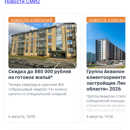
Новости СМИ2
НОВОСТИ КОМПАНИЙ
НОВОСТИ КОМПАНИ
Скидка до 880 000 рублей
Группа Аквилон 
на готовое жильё*
клиентоориентир
застройщик Лени
Теперь квартиру в сданном ЖК
области» 2026
«Образцовый квартал 14» можно
купить со специальной скидкой.
Группа Аквилон стала 
победителей конкурса 
строительная организа
Ленинградской области 
номинации «Самый
6 августа, 18:00
6 августа, 16:50
клиентоориентированн
застройщик Ленинград
области».