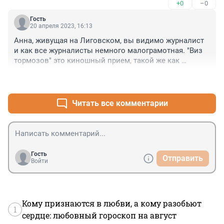
+0
–0
отбойник слева. Про абс и тормоза коммент неверен 
в значительной части.
Гость
20 апреля 2023, 16:13
Анна, живущая на Лиговском, вы видимо журналист 
и как все журналисты немного малограмотная. "Виз 
тормозов" это киношный прием, такой же как 
взрывающиеся бензобаки, возникает в следствии 
+0
–1
блокировки колес и трения шин об дорожное 
покрытие. Для борьбы с этим явлением в 1936 году 
немецкая компания Bosh изобрела Anti-lock braking 
Читать все комментарии
systems (ABS). Все современные автомобили 
иностранного производства оснащаются АБС уже 
больше 50 лет. В СССР и России такая система не 
выпускалась и не выпускается до сих пор, по причине 
нехватки скреп у журналистов. Да, в 2023 году 
Гость
Отправить
"жигули" выпускают без АБС.
Войти
Кому признаются в любви, а кому разобьют
1
сердце: любовный гороскоп на август