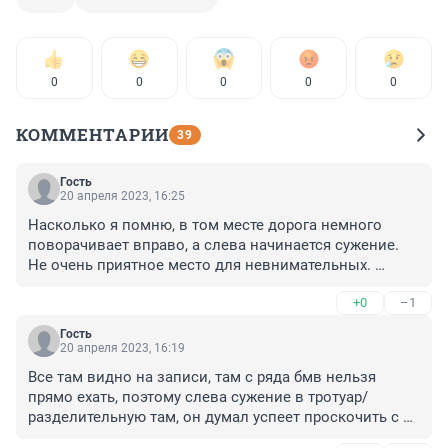
0
0
0
0
0
КОММЕНТАРИИ
39
Гость
20 апреля 2023, 16:25
Насколько я помню, в том месте дорога немного 
поворачивает вправо, а слева начинается сужение. 
Не очень приятное место для невнимательных. 
Водитель скорее всего отвлекся, плюс двигался 
+0
–1
быстрее, чем требовала дорожная обстановка.

Да, для Анны с Лиговского: современные 
Гость
ограждения, а также столбы делают из алюминиевых 
20 апреля 2023, 16:19
сплавов, об этом даже моя бабушка знает.
Все там видно на записи, там с ряда бмв нельзя 
прямо ехать, поэтому слева сужение в тротуар/
разделительную там, он думал успеет проскочить с 
нарушением, но не успел, бахнул не авто справа, а 