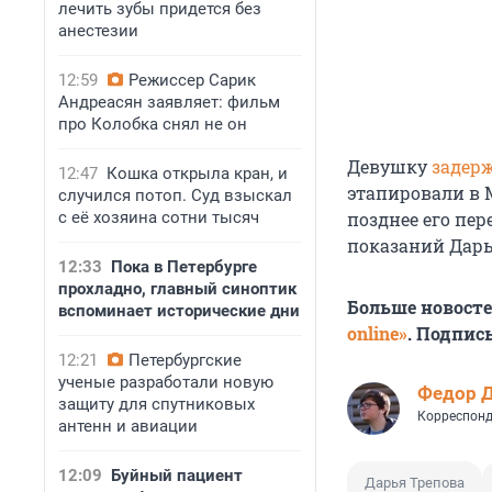
лечить зубы придется без
анестезии
12:59
Режиссер Сарик
Андреасян заявляет: фильм
про Колобка снял не он
Девушку
задер
12:47
Кошка открыла кран, и
этапировали в М
случился потоп. Суд взыскал
с её хозяина сотни тысяч
позднее его пер
показаний Дарь
12:33
Пока в Петербурге
прохладно, главный синоптик
Больше новост
вспоминает исторические дни
online»
. Подпис
12:21
Петербургские
ученые разработали новую
Федор 
защиту для спутниковых
Корреспонд
антенн и авиации
12:09
Буйный пациент
Дарья Трепова