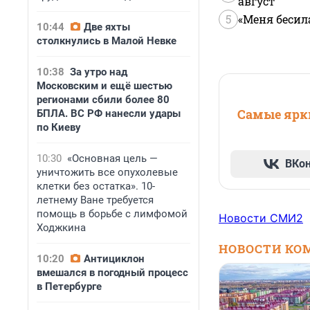
август
5
«Меня бесил
10:44
Две яхты
столкнулись в Малой Невке
10:38
За утро над
Московским и ещё шестью
регионами сбили более 80
Самые ярки
БПЛА. ВС РФ нанесли удары
по Киеву
10:30
«Основная цель —
ВКо
уничтожить все опухолевые
клетки без остатка». 10-
летнему Ване требуется
помощь в борьбе с лимфомой
Новости СМИ2
Ходжкина
НОВОСТИ КО
10:20
Антициклон
вмешался в погодный процесс
в Петербурге