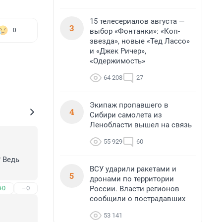
15 телесериалов августа —
3
выбор «Фонтанки»: «Коп-
0
звезда», новые «Тед Лассо»
и «Джек Ричер»,
«Одержимость»
64 208
27
Экипаж пропавшего в
4
Сибири самолета из
Ленобласти вышел на связь
55 929
60
 Ведь 
ВСУ ударили ракетами и
5
дронами по территории
России. Власти регионов
+0
–0
сообщили о пострадавших
53 141