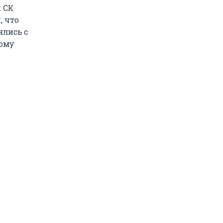
и СК
, что
ялись с
кому