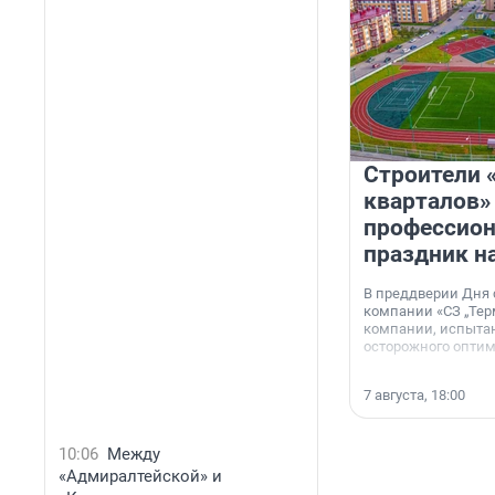
Строители 
кварталов»
профессио
праздник н
В преддверии Дня
компании «СЗ „Тер
компании, испытан
осторожного опти
7 августа, 18:00
10:06
Между
«Адмиралтейской» и