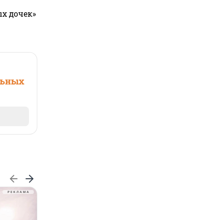
ых дочек»
льных