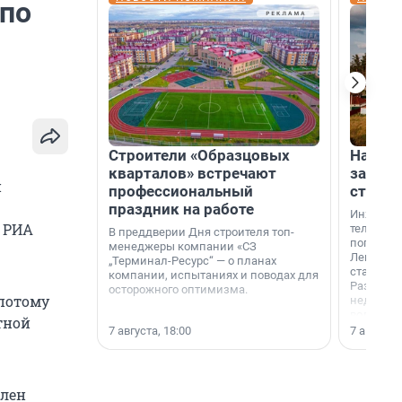
 по
Строители «Образцовых
На вод
кварталов» встречают
зарабо
й
профессиональный
станци
праздник на работе
Инженер
РИА
телеком-
В преддверии Дня строителя топ-
популярн
менеджеры компании «СЗ
Ленингра
„Терминал-Ресурс“ — о планах
станции 
компании, испытаниях и поводах для
Раздолин
осторожного оптимизма.
 потому
недалеко
водопада
тной
7 августа, 18:00
7 августа,
длен