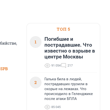
ТОП 5
Погибшие и
1
бийстве,
пострадавшие. Что
известно о взрыве в
центре Москвы
91 054
217
 SPB
Галька била в людей,
2
пострадавших грузили в
скорые на лежаках. Что
происходило в Геленджике
после атаки БПЛА
85 045