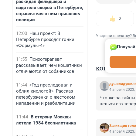
раскидал фельдшера и
водителя скорой в Петербурге,
справляться с ним пришлось
0
полиции
12:00
Наш проект: В
Увидели опечатку? В
Петербурге проходят гонки
«Формулы-4»
Получай
11:55
Психотерапевт
рассказывает, чем кошатники
КОММЕНТАР
отличаются от собачников
душилидушил
11:44
«Год преследовал и
4 апреля 2023,
облил кислотой». Рассказ
петербурженки о жестоком
Что же за тайны
нападении и реабилитации
нельзя его тепе
11:44
В сторону Москвы
летели 1984 беспилотника
Заливщик голо
4 апреля 2023,