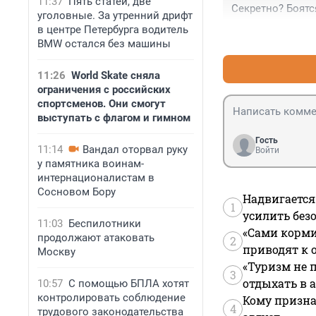
11:37
Пять статей, две
Секретно? Боятс
уголовные. За утренний дрифт
в центре Петербурга водитель
BMW остался без машины
11:26
World Skate сняла
ограничения с российских
спортсменов. Они смогут
выступать с флагом и гимном
Гость
11:14
Вандал оторвал руку
Войти
у памятника воинам-
интернационалистам в
Сосновом Бору
Надвигается
1
усилить без
11:03
Беспилотники
«Сами корми
продолжают атаковать
2
приводят к 
Москву
«Туризм не 
3
отдыхать в а
10:57
С помощью БПЛА хотят
контролировать соблюдение
Кому призна
4
трудового законодательства