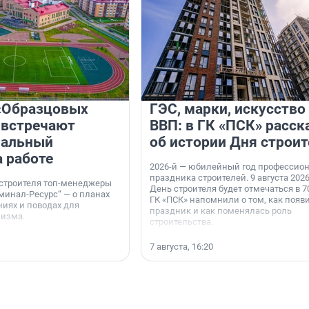
«Образцовых
ГЭС, марки, искусство
 встречают
ВВП: в ГК «ПСК» расск
нальный
об истории Дня строит
а работе
2026-й — юбилейный год профессио
праздника строителей. 9 августа 2026
 строителя топ-менеджеры
День строителя будет отмечаться в 70
минал-Ресурс“ — о планах
ГК «ПСК» напомнили о том, как появ
иях и поводах для
праздник и как поменялась роль
мизма.
строительства.
7 августа, 16:20