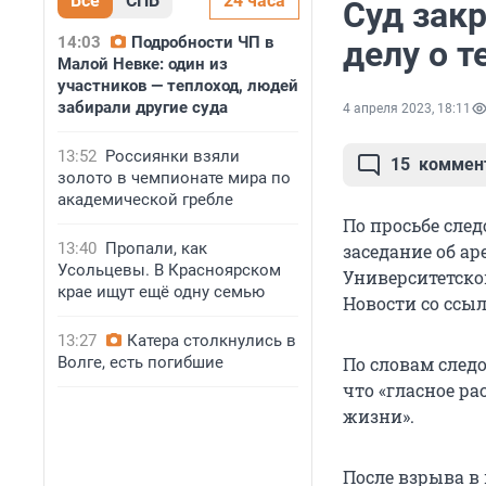
Все
СПБ
24 часа
Суд зак
14:03
Подробности ЧП в
делу о т
Малой Невке: один из
участников — теплоход, людей
забирали другие суда
4 апреля 2023, 18:11
13:52
Россиянки взяли
15
коммен
золото в чемпионате мира по
академической гребле
По просьбе сле
13:40
Пропали, как
заседание об ар
Усольцевы. В Красноярском
Университетско
крае ищут ещё одну семью
Новости со ссыл
13:27
Катера столкнулись в
Волге, есть погибшие
По словам след
что «гласное р
жизни».
После взрыва в 