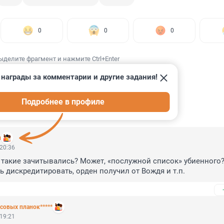
0
0
0
ыделите фрагмент и нажмите Ctrl+Enter
 награды за комментарии и другие задания!
Подробнее в профиле
ИИ
15
и
 20:36
 такие зачитывались? Может, «послужной список» убиенного?
рь дискредитировать, орден получил от Вождя и т.п.
совых планок*****
 19:21