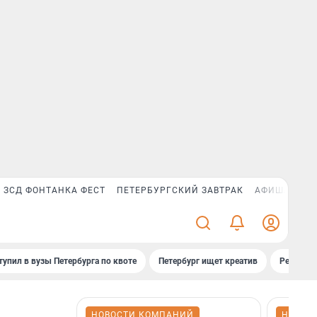
ЗСД ФОНТАНКА ФЕСТ
ПЕТЕРБУРГСКИЙ ЗАВТРАК
АФИША PLUS
тупил в вузы Петербурга по квоте
Петербург ищет креатив
Рейтинги
НОВОСТИ КОМПАНИЙ
НОВОС