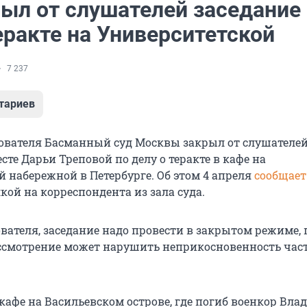
рыл от слушателей заседание
еракте на Университетской
7 237
тариев
дователя Басманный суд Москвы закрыл от слушателе
есте Дарьи Треповой по делу о теракте в кафе на
й набережной в Петербурге. Об этом 4 апреля
сообщает
кой на корреспондента из зала суда.
ователя, заседание надо провести в закрытом режиме,
ассмотрение может нарушить неприкосновенность час
кафе на Васильевском острове, где погиб военкор Вла