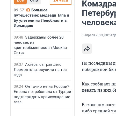
Все
СПБ
24 часа
Комздра
09:57
Большое
Петербу
путешествие: медведи Тяпа и
человека
Бу улетели из Ленобласти в
Ирландию
3 апреля 2023, 08:54
09:48
Задержаны более 20
человек из
криптообменников «Москва-
Сити»
По последним д
09:37
Актера, сыгравшего
набережной был
Лермонтова, осудили на три
года
Как сообщает пр
09:24
Он точно не из России?
девять из них 
Европа потребовала от Турции
подтверждать происхождение
газа
В тяжелом сост
либо средней тя