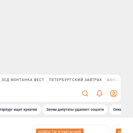
ЗСД ФОНТАНКА ФЕСТ
ПЕТЕРБУРГСКИЙ ЗАВТРАК
АФИША PLUS
тербург ищет креатив
Зачем депутаты удаляют соцсети
Олимпиадни
НОВОСТИ КОМПАНИЙ
НОВОС