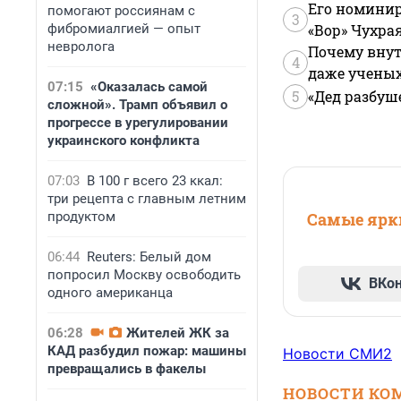
Его номинир
помогают россиянам с
3
фибромиалгией — опыт
«Вор» Чухра
невролога
Почему внут
4
даже учены
07:15
«Оказалась самой
5
«Дед разбуш
сложной». Трамп объявил о
прогрессе в урегулировании
украинского конфликта
07:03
В 100 г всего 23 ккал:
три рецепта с главным летним
продуктом
Самые ярки
06:44
Reuters: Белый дом
попросил Москву освободить
ВКо
одного американца
06:28
Жителей ЖК за
КАД разбудил пожар: машины
Новости СМИ2
превращались в факелы
НОВОСТИ КО