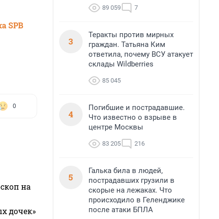
89 059
7
ка SPB
Теракты против мирных
3
граждан. Татьяна Ким
ответила, почему ВСУ атакует
склады Wildberries
85 045
0
Погибшие и пострадавшие.
4
Что известно о взрыве в
центре Москвы
83 205
216
Галька била в людей,
5
пострадавших грузили в
оскоп на
скорые на лежаках. Что
происходило в Геленджике
после атаки БПЛА
ых дочек»