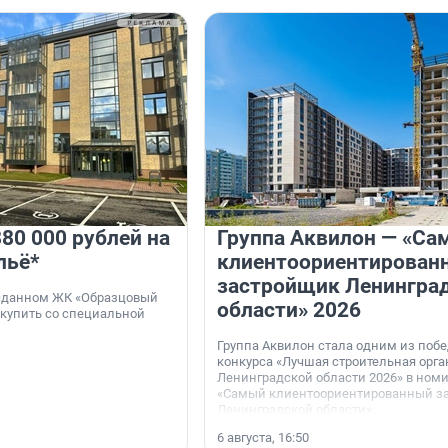
80 000 рублей на
Группа Аквилон — «Са
льё*
клиентоориентирован
застройщик Ленингра
 сданном ЖК «Образцовый
области» 2026
 купить со специальной
Группа Аквилон стала одним из поб
конкурса «Лучшая строительная орг
Ленинградской области 2026» в ном
«Самый клиентоориентированный з
Ленинградской области».
6 августа, 16:50