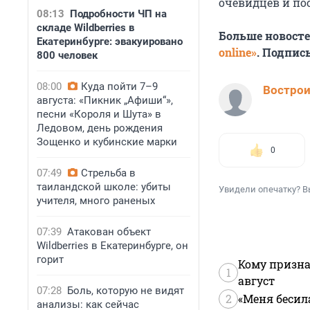
очевидцев и по
08:13
Подробности ЧП на
складе Wildberries в
Больше новост
Екатеринбурге: эвакуировано
online»
. Подпис
800 человек
08:00
Куда пойти 7–9
Вострои
августа: «Пикник „Афиши“»,
песни «Короля и Шута» в
Ледовом, день рождения
Зощенко и кубинские марки
0
07:49
Стрельба в
таиландской школе: убиты
Увидели опечатку? В
учителя, много раненых
07:39
Атакован объект
Wildberries в Екатеринбурге, он
горит
Кому призна
1
август
07:28
Боль, которую не видят
2
«Меня бесил
анализы: как сейчас