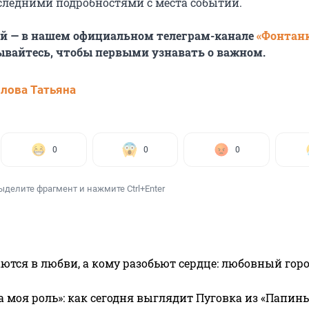
следними подробностями с места событий.
ей — в нашем официальном телеграм-канале
«Фонтан
ывайтесь, чтобы первыми узнавать о важном.
лова Татьяна
0
0
0
ыделите фрагмент и нажмите Ctrl+Enter
ются в любви, а кому разобьют сердце: любовный гор
а моя роль»: как сегодня выглядит Пуговка из «Папин