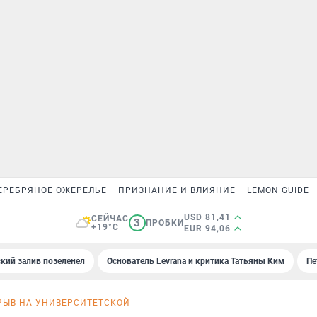
ЕРЕБРЯНОЕ ОЖЕРЕЛЬЕ
ПРИЗНАНИЕ И ВЛИЯНИЕ
LEMON GUIDE
USD 81,41
СЕЙЧАС
3
ПРОБКИ
+19°C
EUR 94,06
кий залив позеленел
Основатель Levrana и критика Татьяны Ким
Пе
РЫВ НА УНИВЕРСИТЕТСКОЙ