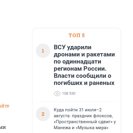
ТОП 5
ВСУ ударили
1
дронами и ракетами
по одиннадцати
регионам России.
Власти сообщили о
погибших и раненых
108 530
айте
Куда пойти 31 июля–2
2
августа: праздник флоксов,
«Пространственный сдвиг» у
ами
Манежа и «Музыка мира»