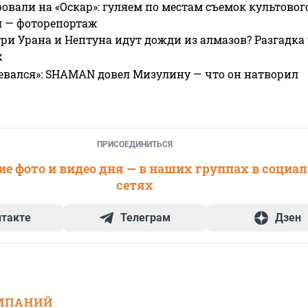
овали на «Оскар»: гуляем по местам съемок культово
я — фоторепортаж
ри Урана и Нептуна идут дожди из алмазов? Разгадка
х
евался»: SHAMAN довел Мизулину — что он натворил
ПРИСОЕДИНИТЬСЯ
е фото и видео дня — в наших группах в социа
сетях
нтакте
Телеграм
Дзен
МПАНИЙ