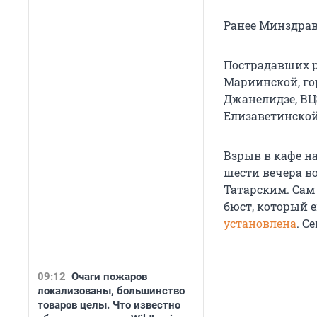
Ранее Минздра
Пострадавших р
Мариинской, го
Джанелидзе, ВЦ
Елизаветинской
Взрыв в кафе н
шести вечера в
Татарским. Сам 
бюст, который 
установлена
. С
09:12
Очаги пожаров
локализованы, большинство
товаров целы. Что известно