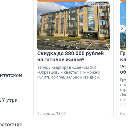
Скидка до 880 000 рублей
Группа
на готовое жильё*
клиен
застро
Теперь квартиру в сданном ЖК
област
«Образцовый квартал 14» можно
итетской
купить со специальной скидкой.
Группа А
победите
строител
Ленингра
 7 утра
номинац
клиенто
застройщ
6 августа, 18:00
6 августа,
области»
состояние