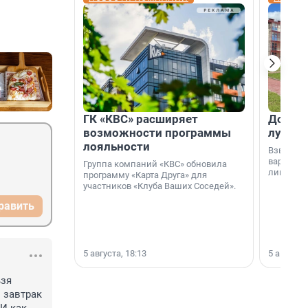
ГК «КВС» расширяет
Дом ил
возможности программы
лучше 
лояльности
Взвешива
варианто
Группа компаний «КВС» обновила
лишнего 
программу «Карта Друга» для
участников «Клуба Ваших Соседей».
равить
5 августа, 18:13
5 августа,
зя 
завтрак 