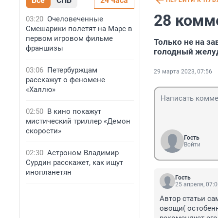
Все
СПБ
24 часа
ПЕРЕЙТИ К ПУ
28 комм
03:20
Очеловеченные
Смешарики полетят на Марс в
первом игровом фильме
Только не на за
франшизы
голодный желу
03:06
Петербуржцам
29 марта 2023, 07:56
расскажут о феномене
«Халлю»
02:50
В кино покажут
мистический триллер «Демон
скорости»
Гость
Войти
02:30
Астроном Владимир
Сурдин расскажет, как ищут
инопланетян
Гость
25 апреля, 07:
Автор статьи сам
овощи( остобенн