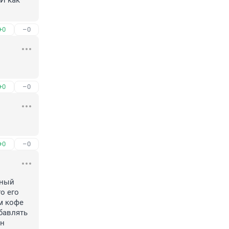
И как 
+0
–0
+0
–0
+0
–0
ный 
 его 
 кофе 
бавлять 
н 