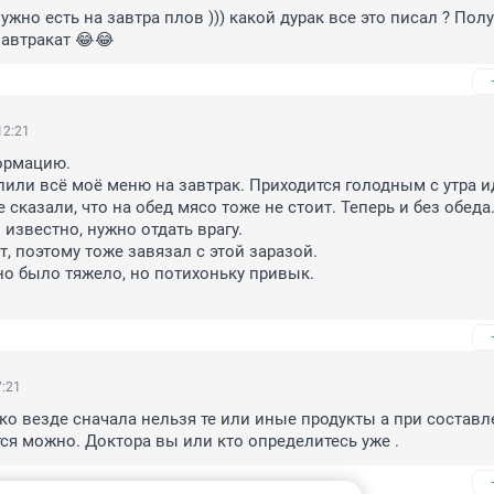
жно есть на завтра плов ))) какой дурак все это писал ? Полу
автракат 😂😂
12:21
рмацию.

лили всё моё меню на завтрак. Приходится голодным с утра ид
е сказали, что на обед мясо тоже не стоит. Теперь и без обеда.
 известно, нужно отдать врагу.

, поэтому тоже завязал с этой заразой.

о было тяжело, но потихоньку привык.

7:21
ко везде сначала нельзя те или иные продукты а при составл
я можно. Доктора вы или кто определитесь уже .