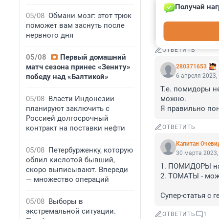
Получай наг
Гость
05/08
Обмани мозг: этот трюк
24 апреля 2023
поможет вам заснуть после
че за бездари
нервного дня
ОТВЕТИТЬ
05/08
Первый домашний
матч сезона принес «Зениту»
280371653
победу над «Балтикой»
6 апреля 2023,
Т.е. помидоры н
05/08
Власти Индонезии
можно. 

планируют заключить с
Я правильно по
Россией долгосрочный
контракт на поставки нефти
ОТВЕТИТЬ
Капитан Очеви
05/08
Петербурженку, которую
30 марта 2023,
облил кислотой бывший,
1. ПОМИДОРЫ на 
скоро выписывают. Впереди
2. ТОМАТЫ - мож
— множество операций
Супер-статья с 
05/08
Выборы в
экстремальной ситуации.
ОТВЕТИТЬ
1