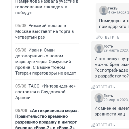
Памфилова назвала участие в
голосовании «вкладом в
Гость
победу»
4 сентября 2
Помидоры и то
05/08
Рижский вокзал в
помидор -это пл
Москве выставят на торги в
четвертый раз
ОТВЕТИТЬ
Гость
05/08
Иран и Оман
29 марта 2023,
договорились о новом
И это пишут нут
маршруте через Ормузский
можно бред разн
пролив. С Вашингтоном
Роспотребнадзор
Тегеран переговоры не ведет
в разработку то
05/08
ТАСС: «Интервидение»
ОТВЕТИТЬ
состоится в Саудовской
Гость
Аравии
29 марта 2023,
Их мнение имеет
05/08
«Антикризисная мера».
вредности яиц
Правительство временно
разрешило продажу и импорт
ОТВЕТИТЬ
бензина «Евро-2» и «Евро-3»