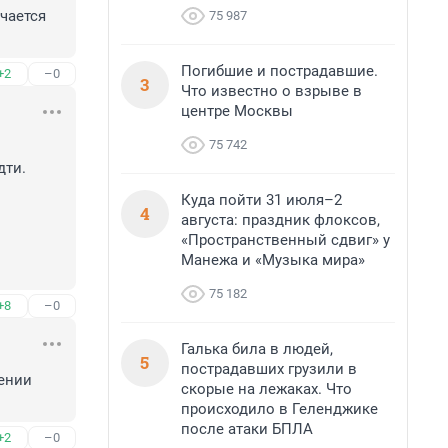
чается 
75 987
Погибшие и пострадавшие.
+2
–0
3
Что известно о взрыве в
центре Москвы
75 742
ти.



Куда пойти 31 июля–2
4
августа: праздник флоксов,
«Пространственный сдвиг» у
Манежа и «Музыка мира»
75 182
+8
–0
Галька била в людей,
5
пострадавших грузили в
ении 
скорые на лежаках. Что
происходило в Геленджике
после атаки БПЛА
+2
–0