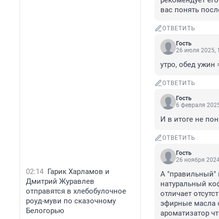
рекомендует его
вас понять посл
ОТВЕТИТЬ
Гость
26 июля 2025, 
утро, обед ужин 
ОТВЕТИТЬ
Гость
6 февраля 2025
И в итоге не по
ОТВЕТИТЬ
Гость
26 ноября 2024
02:14
Гарик Харламов и
А "правильный" 
Дмитрий Журавлев
натуральный коф
отправятся в хлебобулочное
отличает отсутс
роуд-муви по сказочному
эфирные масла о
Белогорью
ароматизатор чт