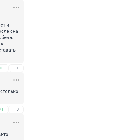
т и 
сле сна 
беда. 
. 
тавать 
+0
–1
столько 
+1
–0
-то 