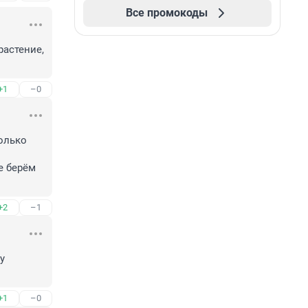
Все промокоды
астение, 
+1
–0
лько 
 берём 
+2
–1
 
+1
–0