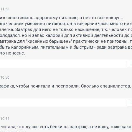
 11:53
те свою жизнь здоровому питанию, а не это всё вокруг...

ли человек умеренно питается, он в вечерние часы много не ес
легке. Завтрак для него не только насыщение, т.к. человек по
олодался, но и запас калорий для активной деятельности до о
втрака для "кисейных барышень" практически не пригодны, т.к
быть калорийным, питательным и быстрым - ради завтрака вс
это нонсенс.
 10:50
трафика, чтобы почитали и поспорили. Сколько специалистов, 
 10:44
читала, что лучше есть белки на завтрак, а не кашу, тоже какой