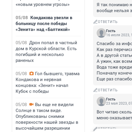
«новым уровнем угрозы»
Я так понимаю ну
вообще нельзя з
05/08
Кондакова увезли в
ОТВЕТИТЬ
больницу после победы
«Зенита» над «Балтикой»
Гость
16 июля 2023, 
05/08
Дрон попал в частный
Спасибо за инфо
дом в Курской области. Есть
Как раз перечис
погибший и несколько
А в другой стать
раненых
А ужин, как всем
Вода тоже вредит
Поначалу конечн
05/08
Гол бывшего, травма
Еще раз спасибо
Кондакова и нервная
концовка: «Зенит» начал
ОТВЕТИТЬ
Кубок с победы
Гость
23 мая 2023, 0
05/08
Вы еще не видели
Солнце в таком виде.
Вот читаю сколь
Опубликованы снимки
меню оказываетс
поверхности нашей звезды в
высочайшем разрешении
ОТВЕТИТЬ