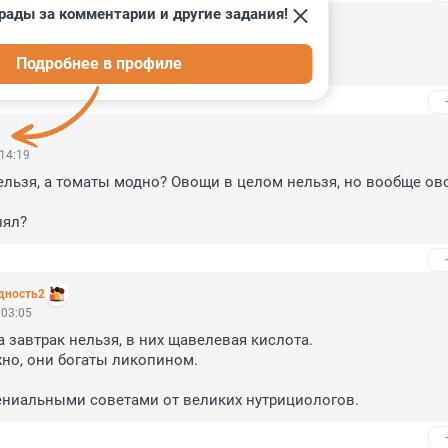
рады за комментарии и другие задания!
, 11:34
Подробнее в профиле
 14:19
ельзя, а томаты модно? Овощи в целом нельзя, но вообще ов
нял?
дность2
 03:05
завтрак нельзя, в них щавелевая кислота. 

но, они богаты ликопином.

гениальными советами от великих нутрициологов.