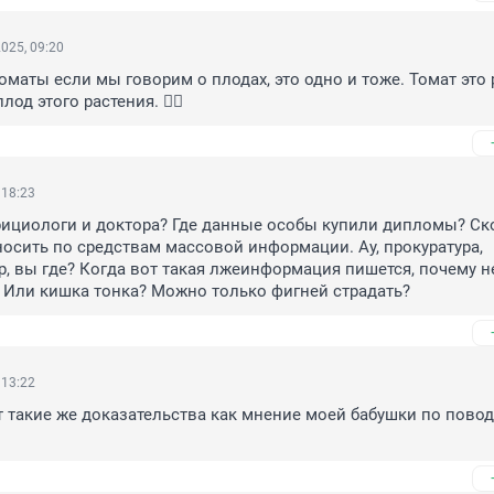
025, 09:20
маты если мы говорим о плодах, это одно и тоже. Томат это р
од этого растения. 🤦‍♂️
 18:23
рициологи и доктора? Где данные особы купили дипломы? Ско
осить по средствам массовой информации. Ау, прокуратура, 
, вы где? Когда вот такая лжеинформация пишется, почему не
? Или кишка тонка? Можно только фигней страдать?
 13:22
 такие же доказательства как мнение моей бабушки по поводу