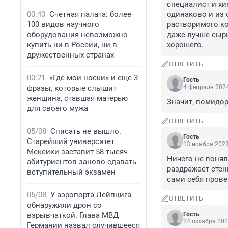
специалист и хи
00:40
Счетная палата: более
одинаково и из 
100 видов научного
растворимого ко
оборудования невозможно
даже лучше сырь
купить ни в России, ни в
хорошего.
дружественных странах
ОТВЕТИТЬ
00:21
«Где мои носки» и еще 3
Гость
фразы, которые слышит
4 февраля 2024
женщина, ставшая матерью
Значит, помидор
для своего мужа
ОТВЕТИТЬ
05/08
Списать не вышло.
Гость
Старейший университет
13 ноября 2023
Мексики заставит 58 тысяч
Ничего не понял
абитуриентов заново сдавать
раздражает стенк
вступительный экзамен
сами себя прове
05/08
У аэропорта Лейпцига
ОТВЕТИТЬ
обнаружили дрон со
взрывчаткой. Глава МВД
Гость
24 октября 202
Германии назвал случившееся