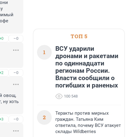
они 
у 
римый 
офе 
ТОП 5
+0
–0
ВСУ ударили
1
дронами и ракетами
по одиннадцати
регионам России.
+2
–0
Власти сообщили о
погибших и раненых
 овощ, 
100 548
 ну хоть 
Теракты против мирных
2
граждан. Татьяна Ким
+3
–0
ответила, почему ВСУ атакует
склады Wildberries