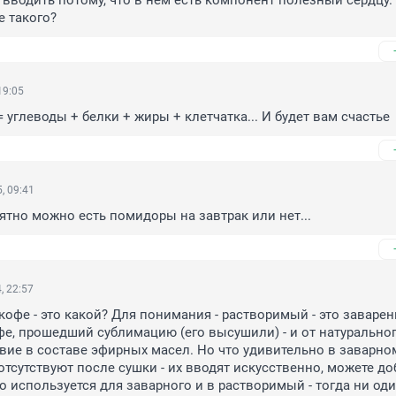
 вводить потому, что в нем есть компонент полезный сердцу. 
е такого?
19:05
= углеводы + белки + жиры + клетчатка... И будет вам счастье
, 09:41
нятно можно есть помидоры на завтрак или нет...
, 22:57
кофе - это какой? Для понимания - растворимый - это заварен
е, прошедший сублимацию (его высушили) - и от натурального
твие в составе эфирных масел. Но что удивительно в заварном
тсутствуют после сушки - их вводят искусственно, можете до
о используется для заварного и в растворимый - тогда ни оди