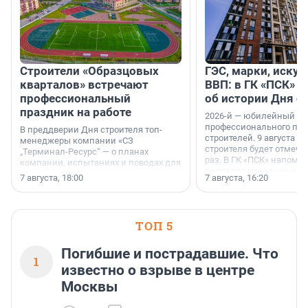
Строители «Образцовых
ГЭС, марки, искус
кварталов» встречают
ВВП: в ГК «ПСК» р
профессиональный
об истории Дня с
праздник на работе
2026-й — юбилейный го
профессионального пр
В преддверии Дня строителя топ-
строителей. 9 августа 2
менеджеры компании «СЗ
строителя будет отмечат
„Терминал-Ресурс“ — о планах
раз. В ГК «ПСК» напомни
компании, испытаниях и поводах для
появился праздник и к
осторожного оптимизма.
7 августа, 18:00
7 августа, 16:20
поменялась роль строит
ТОП 5
Погибшие и пострадавшие. Что
1
известно о взрыве в центре
Москвы