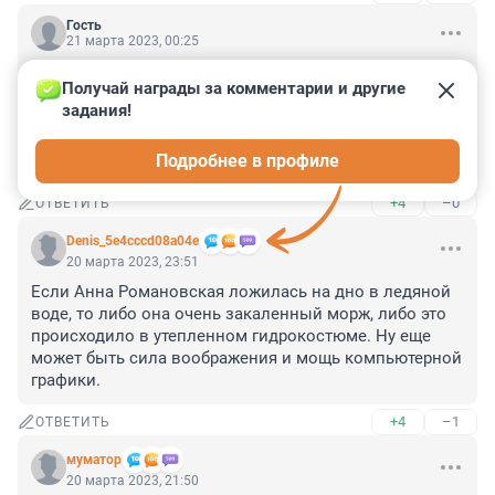
Гость
21 марта 2023, 00:25
Нация деградирует и самовыпиливается 
Получай награды за комментарии и другие 
ускоренными темпами.

задания!
И ведь уже не 15 летние подростки, а взрослые дяди 
и тети не понимают, почему они теперь провалились 
Подробнее в профиле
под лёд, если раньше делали это много раз.
+4
–0
ОТВЕТИТЬ
Denis_5e4cccd08a04e
20 марта 2023, 23:51
Если Анна Романовская ложилась на дно в ледяной 
воде, то либо она очень закаленный морж, либо это 
происходило в утепленном гидрокостюме. Ну еще 
может быть сила воображения и мощь компьютерной 
графики.
+4
–1
ОТВЕТИТЬ
муматор
20 марта 2023, 21:50