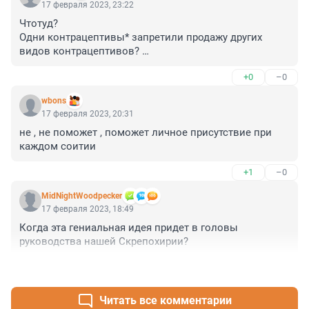
17 февраля 2023, 23:22
Чтотуд? 

Одни контрацептивы* запретили продажу других 
видов контрацептивов? 

Адекватные контрацептивы*, чо😂😂😂😂😂
+0
–0
wbons
17 февраля 2023, 20:31
не , не поможет , поможет личное присутствие при 
каждом соитии
+1
–0
MidNightWoodpecker
17 февраля 2023, 18:49
Когда эта гениальная идея придет в головы 
руководства нашей Скрепохирии?
+2
–1
Читать все комментарии