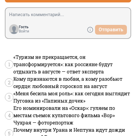
Гость
Отправить
Войти
«Туризм не прекращается, он
1
трансформируется»: как россияне будут
отдыхать в августе — ответ эксперта
Кому признаются в любви, а кому разобьют
2
сердце: любовный гороскоп на август
«Меня бесила моя роль»: как сегодня выглядит
3
Пуговка из «Папиных дочек»
Его номинировали на «Оскар»: гуляем по
4
местам съемок культового фильма «Вор»
Чухрая — фоторепортаж
Почему внутри Урана и Нептуна идут дожди
5