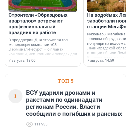
Строители «Образцовых
На водоёмах Лен
кварталов» встречают
заработали новы
профессиональный
станции МегаФон
праздник на работе
Инженеры МегаФона ус
телеком-оборудование 
В преддверии Дня строителя топ-
популярных водоёмах
менеджеры компании «СЗ
Ленинградской области
„Терминал-Ресурс“ — о планах
станции вблизи Лембол
компании, испытаниях и поводах для
Раздолинского озёр, а 
осторожного оптимизма.
7 августа, 18:00
7 августа, 14:59
недалеко от Большого Т
водопада.
ТОП 5
ВСУ ударили дронами и
1
ракетами по одиннадцати
регионам России. Власти
сообщили о погибших и раненых
111 935