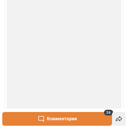
Руководство пользователя
Наши награды
© 2000-2026 Фонтанка.Ру
Свидетельство Роскомнадзора ЭЛ № ФС 77-66333 от 14.07.2016
© ООО «Интернет Технологии»
26
Комментарии