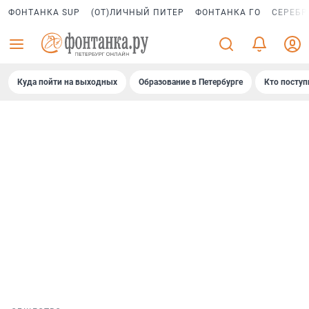
ФОНТАНКА SUP
(ОТ)ЛИЧНЫЙ ПИТЕР
ФОНТАНКА ГО
СЕРЕБР
Куда пойти на выходных
Образование в Петербурге
Кто поступ