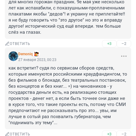
для многих горожан праздник. 9е мая уже несколько 
лет как испахабили, с показушными-проплаченными 
плакатами якобы "дедов"! и украину не приплетайте!! 
я не буду говорить что "это другое" но это и вправду 
другое! исторический суд ещё впереди. тем больше 
слёз на глазах.
+3
–2
ОТВЕТИТЬ
Demoniq
27 января 2023, 00:23
как встретит? судя по сервисам сборов средств, 
которые именуются российскими краудфандингом, то 
без фильмов о блокаде, без театральных постановок, 
без концертов и без книг... =) на чиновников - у 
государства деньги есть, на реализацию стоящих 
проектов - денег нет, а если быть точнее они даже не 
в курсе того, что такие проекты есть, потому что СМИ 
предпочитают не рассказывать про это... увы, им 
лучше в сотый раз похвалить губернатора, чем 
"поднимать эту тему"...
+3
–2
ОТВЕТИТЬ