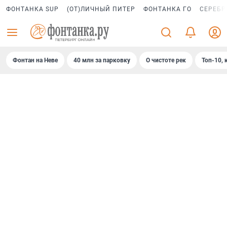
ФОНТАНКА SUP
(ОТ)ЛИЧНЫЙ ПИТЕР
ФОНТАНКА ГО
СЕРЕБР
Фонтан на Неве
40 млн за парковку
О чистоте рек
Топ-10, 