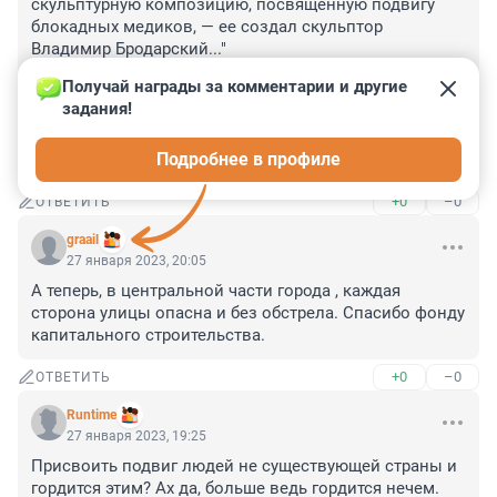
скульптурную композицию, посвященную подвигу 
блокадных медиков, — ее создал скульптор 
Владимир Бродарский..."

Простите, что-то я не понял.... а эту "композицию" 
Получай награды за комментарии и другие 
Бродарского, теперь каждый год будут "Торжественно 
задания!
открывать"? 

В прошлом году 27 января не очень торжественно 
Подробнее в профиле
открыли?
+0
–0
ОТВЕТИТЬ
graail
27 января 2023, 20:05
А теперь, в центральной части города , каждая 
сторона улицы опасна и без обстрела. Спасибо фонду 
капитального строительства.
+0
–0
ОТВЕТИТЬ
Runtime
27 января 2023, 19:25
Присвоить подвиг людей не существующей страны и 
гордится этим? Ах да, больше ведь гордится нечем.