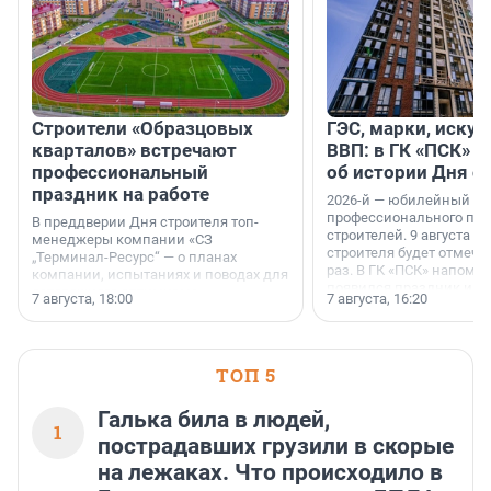
Строители «Образцовых
ГЭС, марки, искус
кварталов» встречают
ВВП: в ГК «ПСК» р
профессиональный
об истории Дня с
праздник на работе
2026-й — юбилейный го
профессионального пр
В преддверии Дня строителя топ-
строителей. 9 августа 2
менеджеры компании «СЗ
строителя будет отмечат
„Терминал-Ресурс“ — о планах
раз. В ГК «ПСК» напомни
компании, испытаниях и поводах для
появился праздник и к
осторожного оптимизма.
7 августа, 18:00
7 августа, 16:20
поменялась роль строит
ТОП 5
Галька била в людей,
1
пострадавших грузили в скорые
на лежаках. Что происходило в