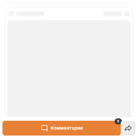
Пользовательское соглашение
Политика обработки персональных данных
Правила использования материалов сайта
Политика использования cookies
Рекомендательные системы
Деятельность в сфере ИТ
Руководство пользователя
Наши награды
© 2000-2026 Фонтанка.Ру
Свидетельство Роскомнадзора ЭЛ № ФС 77-66333 от 14.07.2016
© ООО «Интернет Технологии»
9
Комментарии