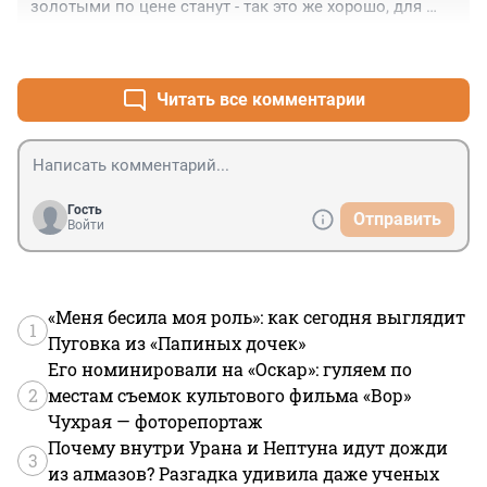
золотыми по цене станут - так это же хорошо, для 
того такие контракты и составляют.
+0
–0
Читать все комментарии
Гость
Отправить
Войти
«Меня бесила моя роль»: как сегодня выглядит
1
Пуговка из «Папиных дочек»
Его номинировали на «Оскар»: гуляем по
2
местам съемок культового фильма «Вор»
Чухрая — фоторепортаж
Почему внутри Урана и Нептуна идут дожди
3
из алмазов? Разгадка удивила даже ученых