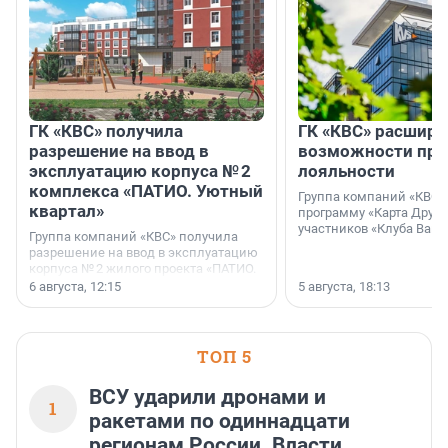
ГК «КВС» получила
ГК «КВС» расширя
разрешение на ввод в
возможности пр
эксплуатацию корпуса № 2
лояльности
комплекса «ПАТИО. Уютный
Группа компаний «КВС»
квартал»
программу «Карта Друга
участников «Клуба Ваши
Группа компаний «КВС» получила
разрешение на ввод в эксплуатацию
корпуса № 2 жилого проекта «ПАТИО.
Уютный квартал», расположенного во
6 августа, 12:15
5 августа, 18:13
Всеволожском районе
Ленинградской области.
ТОП 5
ВСУ ударили дронами и
1
ракетами по одиннадцати
регионам России. Власти