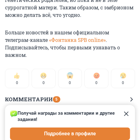
суррогатной матери. Таким образом, с эмбрионом
можно делать всё, что угодно.
Больше новостей в нашем официальном
телеграм-канале
«Фонтанка SPB online»
.
Подписывайтесь, чтобы первыми узнавать о
важном.
0
0
0
0
0
КОММЕНТАРИИ
5
Получай награды за комментарии и другие 
Гость
8 сентября 2023, 11:01
задания!
Всё у нас с 1917 года против народа, т.к.с 10 века 
Подробнее в профиле
нами правят варяги, ети их мать!