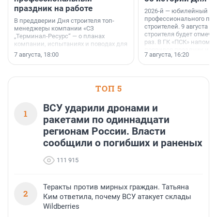
праздник на работе
2026-й — юбилейный го
профессионального пр
В преддверии Дня строителя топ-
строителей. 9 августа 2
менеджеры компании «СЗ
строителя будет отмечат
„Терминал-Ресурс“ — о планах
раз. В ГК «ПСК» напомни
компании, испытаниях и поводах для
появился праздник и к
осторожного оптимизма.
7 августа, 18:00
7 августа, 16:20
поменялась роль строит
ТОП 5
ВСУ ударили дронами и
1
ракетами по одиннадцати
регионам России. Власти
сообщили о погибших и раненых
111 915
Теракты против мирных граждан. Татьяна
2
Ким ответила, почему ВСУ атакует склады
Wildberries