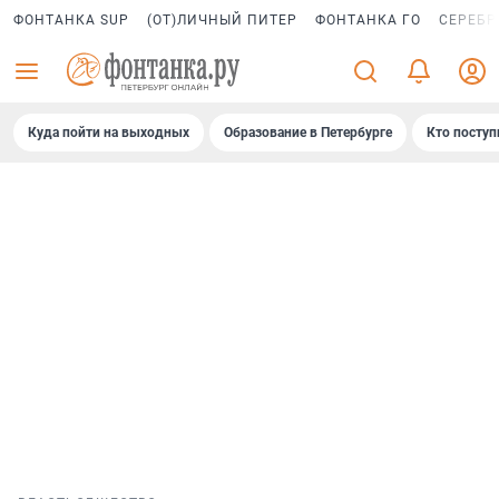
ФОНТАНКА SUP
(ОТ)ЛИЧНЫЙ ПИТЕР
ФОНТАНКА ГО
СЕРЕБР
Куда пойти на выходных
Образование в Петербурге
Кто поступ