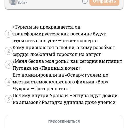
Отправить
Войти
«Туризм не прекращается, он
1
трансформируется»: как россияне будут
отдыхать в августе — ответ эксперта
Кому признаются в любви, а кому разобьют
2
сердце: любовный гороскоп на август
«Меня бесила моя роль»: как сегодня выглядит
3
Пуговка из «Папиных дочек»
Его номинировали на «Оскар»: гуляем по
4
местам съемок культового фильма «Вор»
Чухрая — фоторепортаж
Почему внутри Урана и Нептуна идут дожди
5
из алмазов? Разгадка удивила даже ученых
ПРИСОЕДИНИТЬСЯ