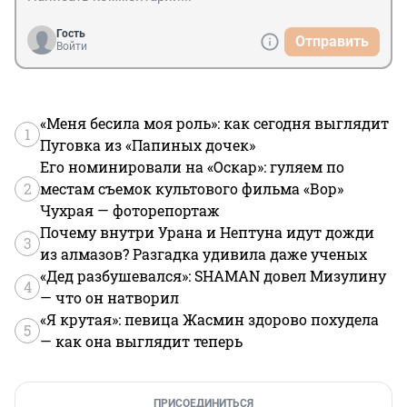
Гость
Отправить
Войти
«Меня бесила моя роль»: как сегодня выглядит
1
Пуговка из «Папиных дочек»
Его номинировали на «Оскар»: гуляем по
2
местам съемок культового фильма «Вор»
Чухрая — фоторепортаж
Почему внутри Урана и Нептуна идут дожди
3
из алмазов? Разгадка удивила даже ученых
«Дед разбушевался»: SHAMAN довел Мизулину
4
— что он натворил
«Я крутая»: певица Жасмин здорово похудела
5
— как она выглядит теперь
ПРИСОЕДИНИТЬСЯ