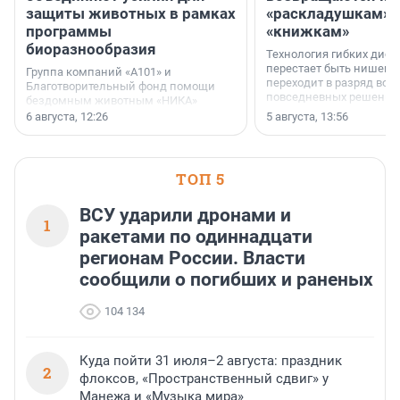
защиты животных в рамках
«раскладушкам» 
программы
«книжкам»
биоразнообразия
Технология гибких дисп
перестает быть нишевы
Группа компаний «А101» и
переходит в разряд вос
Благотворительный фонд помощи
повседневных решений
бездомным животным «НИКА»
заключили соглашение о
6 августа, 12:26
5 августа, 13:56
стратегическом сотрудничестве.
ТОП 5
ВСУ ударили дронами и
1
ракетами по одиннадцати
регионам России. Власти
сообщили о погибших и раненых
104 134
Куда пойти 31 июля–2 августа: праздник
2
флоксов, «Пространственный сдвиг» у
Манежа и «Музыка мира»