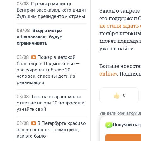
08/08
Премьер-министр
Венгрии рассказал, кого видит
Закон о запрет
будущим президентом страны
его поддержал С
не стали ждать 
08/08
Вход в метро
ноября книжны
«Чкаловская» будут
может подпадать
ограничивать
уже не найти.
08/08
Пожар в детской
больнице в Подмосковье —
Больше новосте
эвакуированы более 20
online»
. Подпис
человек, спасены дети из
реанимации
0
08/08
Тест на возраст мозга:
ответьте на эти 10 вопросов и
узнайте свой
Увидели опечатку? В
08/08
В Петербурге красиво
Получай наг
зашло солнце. Посмотрите,
как это было