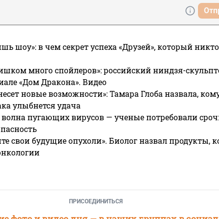
Отп
ишь шоу»: в чем секрет успеха «Друзей», который никто
ишком много спойлеров»: российский ниндзя-скульпт
риале «Дом Дракона». Видео
несет новые возможности»: Тамара Глоба назвала, кому
ака улыбнется удача
 волна пугающих вирусов — ученые потребовали сроч
опасность
те свои будущие опухоли». Биолог назвал продукты, 
онкологии
ПРИСОЕДИНИТЬСЯ
е фото и видео дня — в наших группах в социа