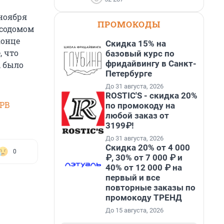
 ноября
ПРОМОКОДЫ
 содомом
конце
Скидка 15% на
, что
базовый курс по
фридайвингу в Санкт-
, было
Петербурге
До 31 августа, 2026
ROSTIC'S - скидка 20%
SPB
по промокоду на
любой заказ от
3199₽!
До 31 августа, 2026
Скидка 20% от 4 000
0
₽, 30% от 7 000 ₽ и
40% от 12 000 ₽ на
первый и все
повторные заказы по
промокоду ТРЕНД
До 15 августа, 2026