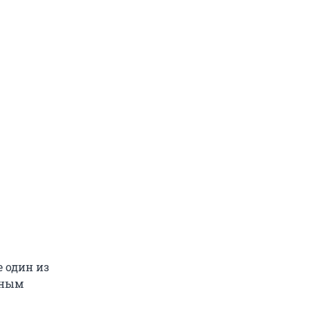
 один из
жным