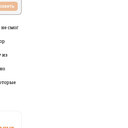
равить
 не смог
ор
 из
но
которые
льных