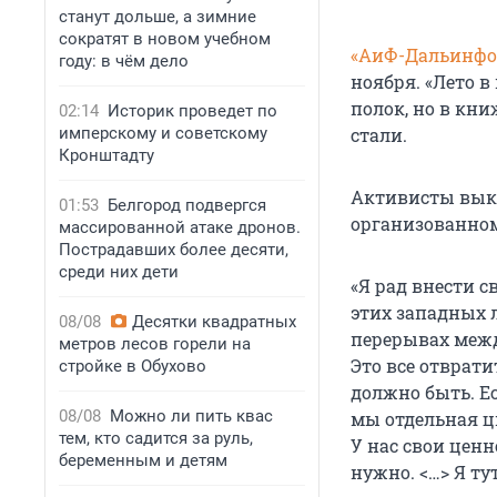
станут дольше, а зимние
сократят в новом учебном
«АиФ-Дальинфо
году: в чём дело
ноября. «Лето в
полок, но в кни
02:14
Историк проведет по
имперскому и советскому
стали.
Кронштадту
Активисты выку
01:53
Белгород подвергся
организованном
массированной атаке дронов.
Пострадавших более десяти,
среди них дети
«Я рад внести 
этих западных л
08/08
Десятки квадратных
перерывах между
метров лесов горели на
Это все отврати
стройке в Обухово
должно быть. Ес
08/08
Можно ли пить квас
мы отдельная ц
тем, кто садится за руль,
У нас свои ценн
беременным и детям
нужно. <…> Я ту