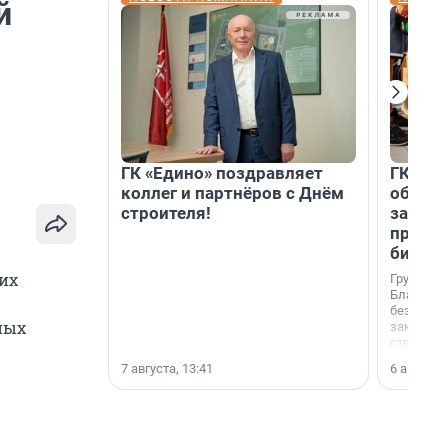
й
ГК «Едино» поздравляет
ГК «А1
коллег и партнёров с Днём
объеди
строителя!
защит
прогр
биора
их
Группа к
Благотв
.
бездомн
тных
заключил
стратеги
7 августа, 13:41
6 августа,