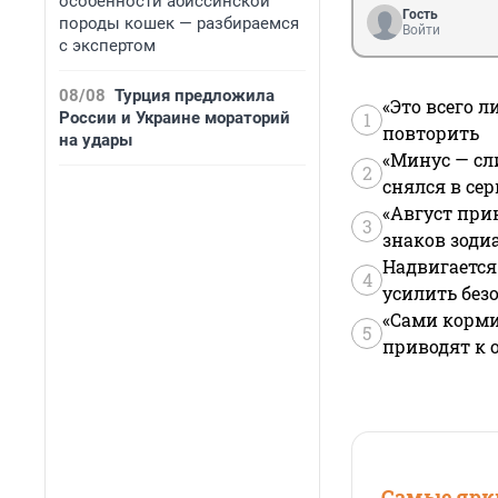
особенности абиссинской
Гость
породы кошек — разбираемся
Войти
с экспертом
08/08
Турция предложила
«Это всего л
России и Украине мораторий
1
повторить
на удары
«Минус — сл
2
снялся в се
«Август при
3
знаков зоди
Надвигается
4
усилить без
«Сами корми
5
приводят к 
Самые ярки