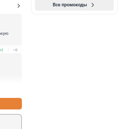
Все промокоды
кую 
+2
–0
+1
–4