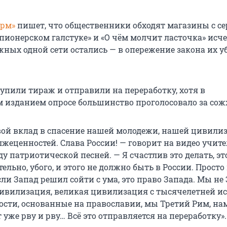
рм»
пишет, что общественники обходят магазины с с
 пионерском галстуке» и «О чём молчит ласточка» исче
жных одной сети остались — в опережение закона их у
пили тираж и отправили на переработку, хотя в
 изданием опросе большинство проголосовало за сож
свой вклад в спасение нашей молодежи, нашей цивили
жеценностей. Слава России! — говорит на видео учите
 патриотической песней. — Я счастлив это делать, это
тельно, убого, и этого не должно быть в России. Просто
ли Запад решил сойти с ума, это право Запада. Мы не 
ивилизация, великая цивилизация с тысячелетней ис
ости, основанные на православии, мы Третий Рим, нам
т уже рву и рву… Всё это отправляется на переработку».