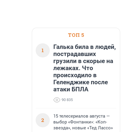
ТОП 5
Галька била в людей,
1
пострадавших
грузили в скорые на
лежаках. Что
происходило в
Геленджике после
атаки БПЛА
90 835
15 телесериалов августа —
2
выбор «Фонтанки»: «Коп-
звезда», новые «Тед Лассо»