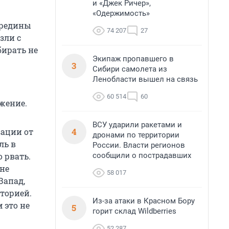
и «Джек Ричер»,
«Одержимость»
ередины
74 207
27
зли с
бирать не
Экипаж пропавшего в
3
Сибири самолета из
Ленобласти вышел на связь
60 514
60
жение.
ВСУ ударили ракетами и
4
зации от
дронами по территории
ль в
России. Власти регионов
сообщили о пострадавших
 рвать.
 не
58 017
Запад,
торией.
Из-за атаки в Красном Бору
 это не
5
горит склад Wildberries
52 287