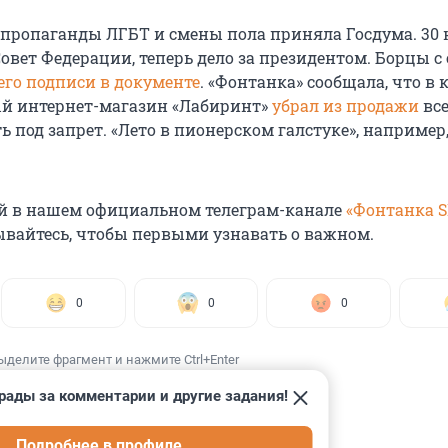
е пропаганды ЛГБТ и смены пола приняла Госдума. 30
овет Федерации, теперь дело за президентом. Борцы с
его подписи в документе
. «Фонтанка» сообщала, что в 
й интернет-магазин «Лабиринт»
убрал из продажи
все
 под запрет. «Лето в пионерском галстуке», например
й в нашем официальном телеграм-канале
«Фонтанка 
ывайтесь, чтобы первыми узнавать о важном.
0
0
0
ыделите фрагмент и нажмите Ctrl+Enter
рады за комментарии и другие задания!
Подробнее в профиле