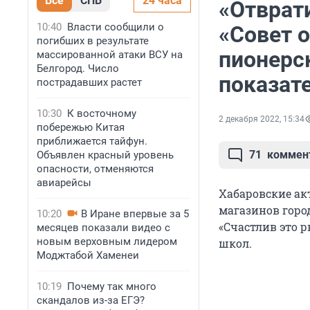
Все
СПБ
24 часа
«Отврати
10:40
Власти сообщили о
«Совет о
погибших в результате
пионерск
массированной атаки ВСУ на
Белгород. Число
показат
пострадавших растет
10:30
К восточному
2 декабря 2022, 15:34
побережью Китая
приближается тайфун.
71
коммен
Объявлен красный уровень
опасности, отменяются
авиарейсы
Хабаровские ак
магазинов город
10:20
В Иране впервые за 5
«Счастлив это р
месяцев показали видео с
новым верховным лидером
школ.
Моджтабой Хаменеи
10:19
Почему так много
скандалов из-за ЕГЭ?