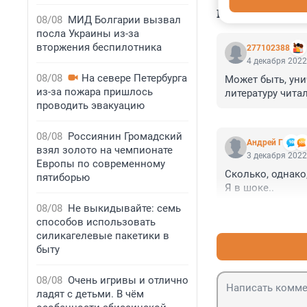
КОММЕНТАР
08/08
МИД Болгарии вызвал
посла Украины из-за
вторжения беспилотника
277102388
4 декабря 2022
08/08
На севере Петербурга
Может быть, унич
из-за пожара пришлось
литературу чита
проводить эвакуацию
08/08
Россиянин Громадский
Андрей Г
взял золото на чемпионате
3 декабря 2022
Европы по современному
Сколько, однако,
пятиборью
Я в шоке..
08/08
Не выкидывайте: семь
способов использовать
силикагелевые пакетики в
быту
08/08
Очень игривы и отлично
ладят с детьми. В чём