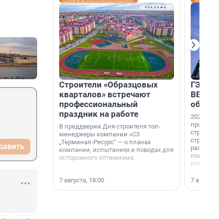
Строители «Образцовых
ГЭС, м
кварталов» встречают
ВВП: в
профессиональный
об ист
праздник на работе
2026-й —
професси
В преддверии Дня строителя топ-
строителе
менеджеры компании «СЗ
строителя
„Терминал-Ресурс“ — о планах
равить
раз. В ГК
компании, испытаниях и поводах для
появился
осторожного оптимизма.
поменяла
7 августа, 18:00
7 августа,