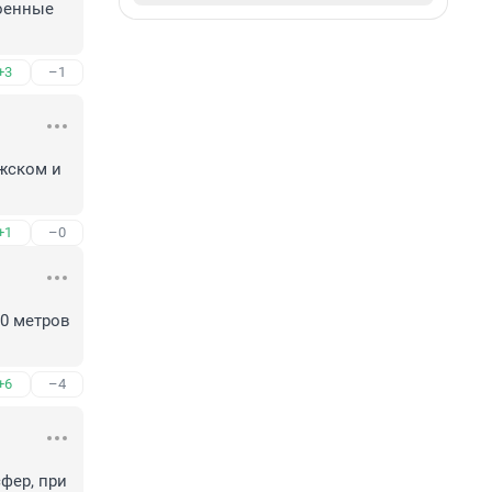
оенные 
+3
–1
жском и 
+1
–0
 метров 
+6
–4
ер, при 