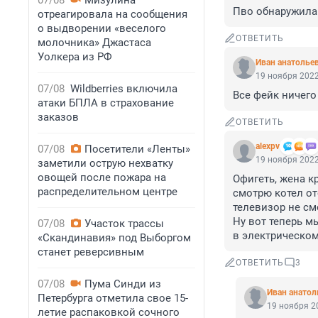
07/08
Мизулина
Пво обнаружила
отреагировала на сообщения
о выдворении «веселого
ОТВЕТИТЬ
молочника» Джастаса
Уолкера из РФ
Иван анатолье
19 ноября 2022
07/08
Wildberries включила
Все фейк ничего
атаки БПЛА в страхование
заказов
ОТВЕТИТЬ
alexpv
07/08
Посетители «Ленты»
19 ноября 2022
заметили острую нехватку
овощей после пожара на
Офигеть, жена кр
распределительном центре
смотрю котел от
телевизор не см
Ну вот теперь мы
07/08
Участок трассы
в электрическом
«Скандинавия» под Выборгом
станет реверсивным
ОТВЕТИТЬ
3
07/08
Пума Синди из
Иван анатол
Петербурга отметила свое 15-
19 ноября 20
летие распаковкой сочного