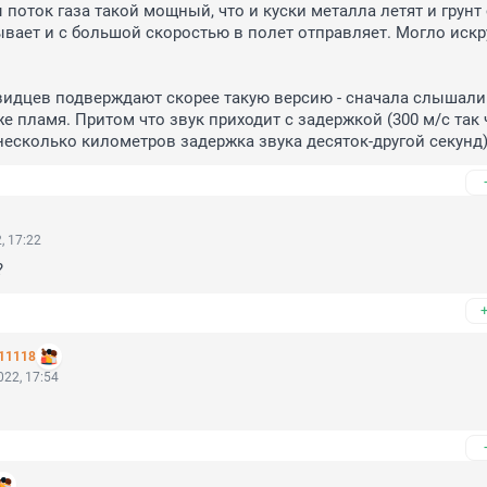
 поток газа такой мощный, что и куски металла летят и грунт с
ает и с большой скоростью в полет отправляет. Могло искру
идцев подверждают скорее такую версию - сначала слышали 
же пламя. Притом что звук приходит с задержкой (300 м/с так ч
несколько километров задержка звука десяток-другой секунд)
, 17:22
?
11118
22, 17:54