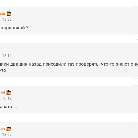
цев
, 18:36
нгардовкой ?!
, 18:14
ики два дня назад приходили газ проверять. что-то знают они
-то
вич
, 18:12
чато.....
вич
, 18:07