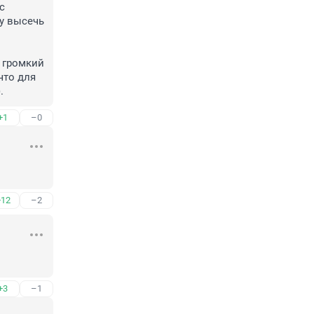
 
 высечь 
громкий 
то для 
.
+1
–0
+12
–2
+3
–1