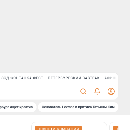
ЗСД ФОНТАНКА ФЕСТ
ПЕТЕРБУРГСКИЙ ЗАВТРАК
АФИША PLUS
рбург ищет креатив
Основатель Levrana и критика Татьяны Ким
Зач
НОВОСТИ КОМПАНИЙ
НОВОС