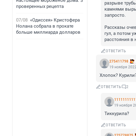
настоящее мороженое дома: 3
разрыве трубы
проверенных рецепта
камнями вырыв
запросто.

07/08
«Одиссея» Кристофера
Нолана собрала в прокате
Рассказы очев
больше миллиарда долларов
гул, а потом у
расстояния в 
ОТВЕТИТЬ
275411798
19 ноября 2022
Хлопок? Курили
ОТВЕТИТЬ
2
1111111111
19 ноября 20
Тиккурила?
ОТВЕТИТЬ
275778875