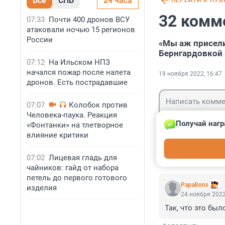
Все
СПБ
24 часа
ПЕРЕЙТИ К ПУ
32 комм
07:33
Почти 400 дронов ВСУ
атаковали ночью 15 регионов
России
«Мы аж присели
Бернгардовкой 
07:12
На Ильском НПЗ
начался пожар после налета
19 ноября 2022, 16:47
дронов. Есть пострадавшие
07:07
Колобок против
Человека-паука. Реакция
Получай нагр
«Фонтанки» на тлетворное
влияние критики
Гость
Войти
07:02
Лицевая гладь для
чайников: гайд от набора
петель до первого готового
PapaBons
изделия
24 ноября 2022
Так, что это был