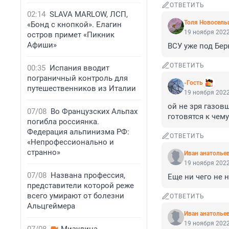
ОТВЕТИТЬ
02:14
SLAVA MARLOW, ЛСП,
Толя Новосель
«Бонд с кнопкой». Елагин
19 ноября 2022
остров примет «Пикник
Афиши»
ВСУ уже под Бер
ОТВЕТИТЬ
00:35
Испания вводит
пограничный контроль для
-Гость
путешественников из Италии
19 ноября 2022
ой не зря газовщ
07/08
Во Французских Альпах
готовятся к чему
погибла россиянка.
Федерация альпинизма РФ:
ОТВЕТИТЬ
«Непрофессионально и
странно»
Иван анатолье
19 ноября 2022
07/08
Названа профессия,
Еще ни чего не на
представители которой реже
всего умирают от болезни
ОТВЕТИТЬ
Альцгеймера
Иван анатолье
19 ноября 2022