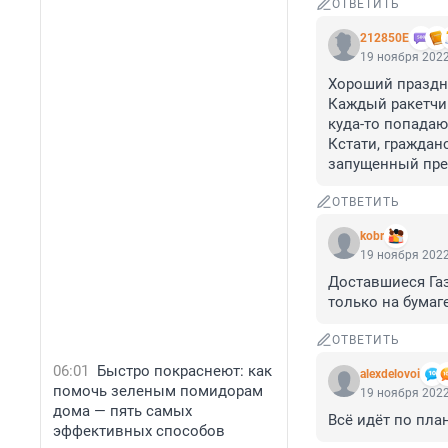
ОТВЕТИТЬ
212850Е
19 ноября 2022
Хороший праздни
Каждый ракетчик
куда-то попадают
Кстати, граждан
запущенный пред
ОТВЕТИТЬ
kobr
19 ноября 2022
Доставшиеся Газ
только на бумаге
ОТВЕТИТЬ
06:01
Быстро покраснеют: как
alexdelovoi
помочь зеленым помидорам
19 ноября 2022
дома — пять самых
Всё идёт по пла
эффективных способов