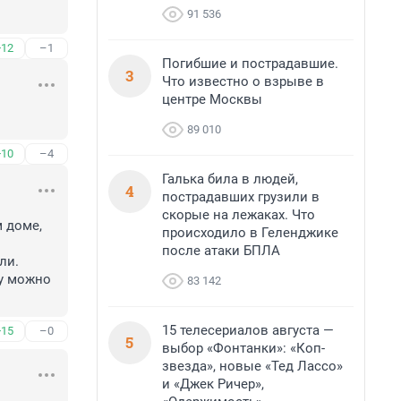
91 536
+12
–1
Погибшие и пострадавшие.
3
Что известно о взрыве в
центре Москвы
89 010
+10
–4
Галька била в людей,
4
пострадавших грузили в
скорые на лежаках. Что
 доме, 
происходило в Геленджике
после атаки БПЛА
и.

у можно 
83 142
15 телесериалов августа —
+15
–0
5
выбор «Фонтанки»: «Коп-
звезда», новые «Тед Лассо»
и «Джек Ричер»,