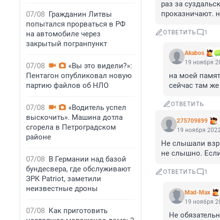
раз за суздальс
проказничают. 
07/08
Гражданин Литвы
попытался прорваться в РФ
ОТВЕТИТЬ
1
на автомобиле через
закрытый погранпункт
Akabos
19 ноября 20
07/08
«Вы это видели?»:
Пентагон опубликовал новую
на моей памят
партию файлов об НЛО
сейчас там же
ОТВЕТИТЬ
07/08
«Водитель успел
выскочить». Машина дотла
275709899
сгорела в Петроградском
19 ноября 2022
районе
Не слышали взры
не слышно. Если
07/08
В Германии над базой
бундесвера, где обслуживают
ОТВЕТИТЬ
1
ЗРК Patriot, заметили
неизвестные дроны
Mad-Max
19 ноября 20
07/08
Как приготовить
Не обязательн