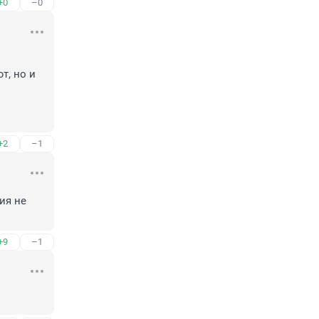
+0
–0
, но и 
+2
–1
я не 
+9
–1