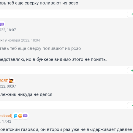
авь теб еще сверху поливают из рсзо
22, 18:07
ич
19 ноября 2022, 18:04
тавь теб еще сверху поливают из рсзо
представляю, но в бункере видимо этого не понять.
ИСЯТ
22, 00:07
валежник никуда не делся
hoboot)
, 17:42
оветский газовой, он второй раз уже не выдерживает давление