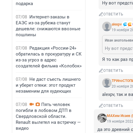
Ну вот предст
подарка
ОТВЕТИТЬ
07/08
Интернет-заказы в
ЕАЭС из-за рубежа станут
alexpv
дешевле: снижаются ввозные
19 ноября 20
пошлины
Иван анатольев
07/08
Редакция «России-24»
Ну вот предс
обратилась в прокуратуру и СК
Я то как раз 
из-за угроз в адрес
создателей фильма «Колобок»
ОТВЕТИТЬ
07/08
Не даст съесть лишнего
ТРИпоСТОП
и уберет отеки: этот продукт
20 ноября 20
незаменим для худеющих
alexpv, так и 
07/08
Пять человек
ОТВЕТИТЬ
погибли в лобовом ДТП в
Свердловской области.
МАХим Исаев (
19 ноября 2022
Renault вылетел на встречку —
видео
да это древний с