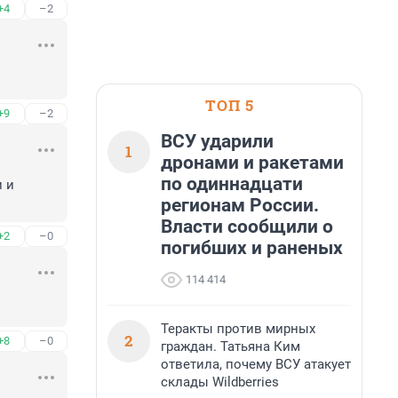
+4
–2
ТОП 5
+9
–2
ВСУ ударили
1
дронами и ракетами
по одиннадцати
 и 
регионам России.
Власти сообщили о
+2
–0
погибших и раненых
114 414
Теракты против мирных
2
+8
–0
граждан. Татьяна Ким
ответила, почему ВСУ атакует
склады Wildberries