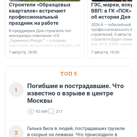
Строители «Образцовых
ГЭС, марки, искус
кварталов» встречают
ВВП: в ГК «ПСК» р
профессиональный
об истории Дня с
праздник на работе
2026-й — юбилейный го
профессионального пр
В преддверии Дня строителя топ-
строителей. 9 августа 2
менеджеры компании «СЗ
строителя будет отмечат
„Терминал-Ресурс“ — о планах
раз. В ГК «ПСК» напомни
компании, испытаниях и поводах для
появился праздник и к
осторожного оптимизма.
7 августа, 18:00
7 августа, 16:20
поменялась роль строит
ТОП 5
Погибшие и пострадавшие. Что
1
известно о взрыве в центре
Москвы
92 689
217
Галька била в людей, пострадавших грузили
2
в скорые на лежаках. Что происходило в