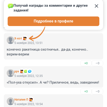
Получай награды за комментарии и другие 
задания!
0
0
0
0
0
Подробнее в профиле
КОММЕНТАРИИ
20
X-кот
5 ноября 2022, 13:51
конечно ракетница охотничья.. да-да, конечно.. 
верим-верим
+0
–0
ppv
5 ноября 2022, 12:35
«Пол-уха откусил». А че? Приличное, ведь, заведение!
+3
–0
Наталия П
5 ноября 2022, 10:54