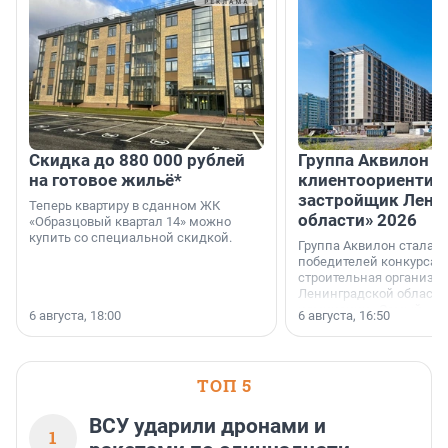
Скидка до 880 000 рублей
Группа Аквилон 
на готовое жильё*
клиентоориентир
застройщик Лени
Теперь квартиру в сданном ЖК
области» 2026
«Образцовый квартал 14» можно
купить со специальной скидкой.
Группа Аквилон стала 
победителей конкурса 
строительная организа
Ленинградской области 
номинации «Самый
6 августа, 18:00
6 августа, 16:50
клиентоориентированн
застройщик Ленинград
области».
ТОП 5
ВСУ ударили дронами и
1