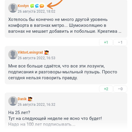
Kostyn
26 августа 2022, 18:02
Хотелось бы конечно не много другой уровень 
комфорта в вагонах метро... Шумоизоляцию в 
вагонах не мешает добавить и побольше. Креатива 
тоже нахватает, нужны какие то тематические 
+1
–1
составы, визуальный вид которых будет посвящён 
важным для города кодам - Финский залив, 
ViktorLeningrad
Ладожское озеро, река Нева, Карельский гранит, 
26 августа 2022, 16:53
форты Кронштадта, ну и так далее, не маленькие, 
Мне все больше сдаётся, что все эти лозунги, 
сами должны соображать!
подписания и разговоры-мыльный пузырь. Просто 
сегодня нельзя говорить правду.
+2
–0
Danik
26 августа 2022, 16:32
На 25 лет?

Тут на следующей неделе не ясно что будет!

Надо на 100 лет подписывать.

Сколько СССР продержался?