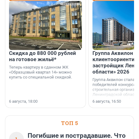
Скидка до 880 000 рублей
Группа Аквилон 
на готовое жильё*
клиентоориентир
застройщик Лени
Теперь квартиру в сданном ЖК
области» 2026
«Образцовый квартал 14» можно
купить со специальной скидкой.
Группа Аквилон стала 
победителей конкурса 
строительная организа
Ленинградской области 
номинации «Самый
6 августа, 18:00
6 августа, 16:50
клиентоориентированн
застройщик Ленинград
области».
ТОП 5
Погибшие и пострадавшие. Что