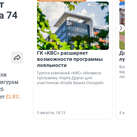
т
а 74
ГК «КВС» расширяет
Дом ил
возможности программы
лучше 
лояльности
Взвешива
варианто
Группа компаний «КВС» обновила
или
лишнего 
программу «Карта Друга» для
фигурам
участников «Клуба Ваших Соседей».
26
ует
E1.RU
.
5 августа, 18:13
5 августа,