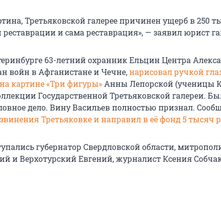
ртина, Третьяковской галерее причинен ущерб в 250 т
н реставрации и сама реставрация», — заявил юрист га
атеринбурге 63-летний охранник Ельцин Центра Алекс
ан войн в Афганистане и Чечне,
нарисовал ручкой гла
а картине «Три фигуры»
Анны Лепорской (ученицы 
оллекции Государственной Третьяковской галереи. Бы
ловное дело. Вину Васильев полностью признал. Сообщ
звинения Третьяковке и направил в её фонд 5 тысяч 
ступались губернатор Свердловской области, митропол
ий и Верхотурский Евгений, журналист Ксения Собчак