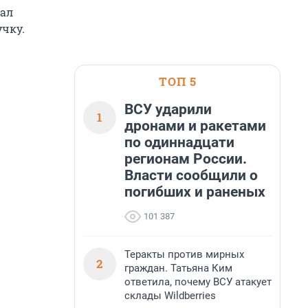
вал
учку.
ТОП 5
ВСУ ударили
1
дронами и ракетами
по одиннадцати
регионам России.
Власти сообщили о
погибших и раненых
101 387
Теракты против мирных
2
граждан. Татьяна Ким
ответила, почему ВСУ атакует
склады Wildberries