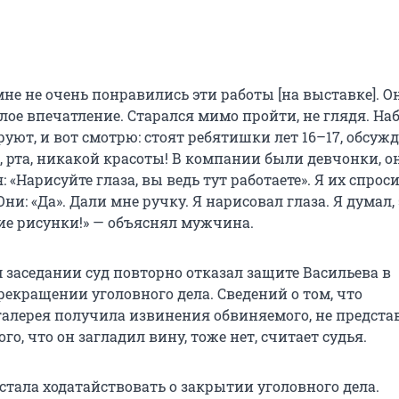
мне не очень понравились эти работы [на выставке]. О
лое впечатление. Старался мимо пройти, не глядя. На
уют, и вот смотрю: стоят ребятишки лет 16–17, обсуж
, рта, никакой красоты! В компании были девчонки, о
 «Нарисуйте глаза, вы ведь тут работаете». Я их спроси
ни: «Да». Дали мне ручку. Я нарисовал глаза. Я думал, 
кие рисунки!» — объяснял мужчина.
 заседании суд повторно отказал защите Васильева в
рекращении уголовного дела. Сведений о том, что
галерея получила извинения обвиняемого, не предста
го, что он загладил вину, тоже нет, считает судья.
стала ходатайствовать о закрытии уголовного дела.