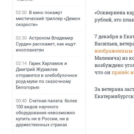
«Осквернена ка
02:50
В кино покажут
мистический триллер «Демон
рублей, это пла
скорости»
7 декабря в Ек
02:30
Астроном Владимир
Васильев, ветер
Сурдин расскажет, как ищут
инопланетян
изображенным н
Малевича) из к
02:14
Гарик Харламов и
возбуждено уго
Дмитрий Журавлев
что он
принёс и
отправятся в хлебобулочное
роуд-муви по сказочному
Белогорью
За ветерана за
Екатеринбургск
00:40
Счетная палата: более
100 видов научного
оборудования невозможно
купить ни в России, ни в
дружественных странах