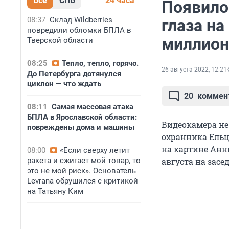
Все
СПБ
24 часа
Появилос
08:37
Склад Wildberries
глаза на
повредили обломки БПЛА в
миллион
Тверской области
08:25
Тепло, тепло, горячо.
26 августа 2022, 12:21
До Петербурга дотянулся
циклон — что ждать
20
коммен
08:11
Самая массовая атака
БПЛА в Ярославской области:
Видеокамера не
повреждены дома и машины
охранника Ельц
на картине Анн
08:00
«Если сверху летит
ракета и сжигает мой товар, то
августа на засе
это не мой риск». Основатель
Levrana обрушился с критикой
на Татьяну Ким