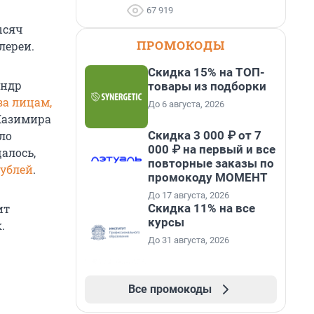
67 919
ысяч
ПРОМОКОДЫ
лереи.
Скидка 15% на ТОП-
андр
товары из подборки
за лицам,
До 6 августа, 2026
Казимира
Скидка 3 000 ₽ от 7
ло
000 ₽ на первый и все
алось,
повторные заказы по
рублей
.
промокоду МОМЕНТ
До 17 августа, 2026
Скидка 11% на все
ит
курсы
.
До 31 августа, 2026
Все промокоды