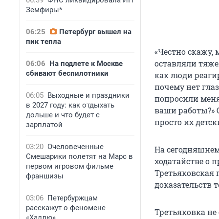
06:39
ФНС ликвидировала ИП
Земфиры*
06:25
Петербург вышел на
пик тепла
«Честно скажу, 
оставляли тяже
06:06
На подлете к Москве
сбивают беспилотники
как люди реагир
почему нет глаз
06:05
Выходные и праздники
попросили меня:
в 2027 году: как отдыхать
ваши работы?» О
дольше и что будет с
просто их детс
зарплатой
03:20
Очеловеченные
На сегодняшнем
Смешарики полетят на Марс в
ходатайстве о п
первом игровом фильме
Третьяковская 
франшизы
доказательств то
03:06
Петербуржцам
расскажут о феномене
Третьяковка не 
«Халлю»