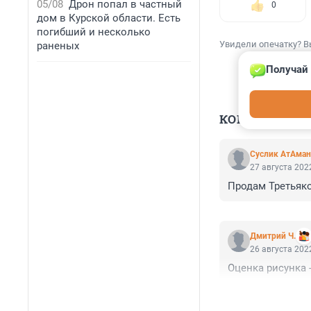
05/08
Дрон попал в частный
0
дом в Курской области. Есть
погибший и несколько
Увидели опечатку? В
раненых
Получай 
КОММЕНТАР
Суслик АтАман
27 августа 2022
Продам Третьяко
Дмитрий Ч.
26 августа 2022
Оценка рисунка -