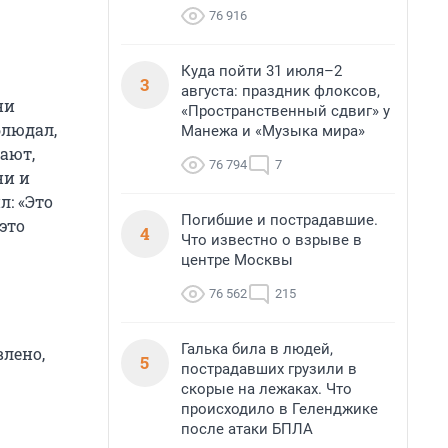
76 916
Куда пойти 31 июля–2
3
августа: праздник флоксов,
ни
«Пространственный сдвиг» у
блюдал,
Манежа и «Музыка мира»
дают,
76 794
7
ни и
л: «Это
Погибшие и пострадавшие.
это
4
Что известно о взрыве в
центре Москвы
76 562
215
Галька била в людей,
влено,
5
пострадавших грузили в
скорые на лежаках. Что
происходило в Геленджике
после атаки БПЛА