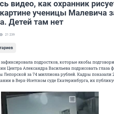
ь видео, как охранник рисуе
 картине ученицы Малевича з
а. Детей там нет
21 239
тариев
 зафиксировала подростков, которые якобы подговор
ин Центра Александра Васильева подрисовать глаза 
ы Лепорской за 74 миллиона рублей. Кадры показали 
дании в Верх-Исетском суде Екатеринбурга, их публик