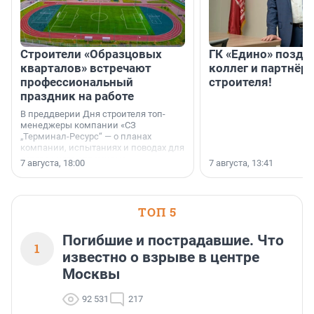
Строители «Образцовых
ГК «Едино» поздр
кварталов» встречают
коллег и партнёр
профессиональный
строителя!
праздник на работе
В преддверии Дня строителя топ-
менеджеры компании «СЗ
„Терминал-Ресурс“ — о планах
компании, испытаниях и поводах для
осторожного оптимизма.
7 августа, 18:00
7 августа, 13:41
ТОП 5
Погибшие и пострадавшие. Что
1
известно о взрыве в центре
Москвы
92 531
217