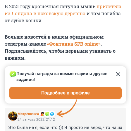
В 2021 году крошечная летучая мышь
прилетела
из Лондона в псковскую деревню
и там погибла
от зубов кошки.
Больше новостей в нашем официальном
телеграм-канале
«Фонтанка SPB online»
.
Подписывайтесь, чтобы первыми узнавать о
важном.
Получай награды за комментарии и другие 
задания!
0
0
0
0
0
Подробнее в профиле
КОММЕНТАРИИ
9
МатрёшечкА
24 августа 2022, 21:12
Это была не я, если что ))) Я просто не верю, что наша 