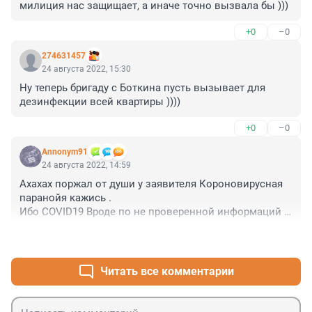
милиция нас защищает, а иначе точно вызвала бы )))
+0
–0
274631457
24 августа 2022, 15:30
Ну теперь бригаду с Боткина пусть вызывает для 
дезинфекции всей квартиры ))))
+0
–0
Annonym91
24 августа 2022, 14:59
Ахахах поржал от души у заявителя Короновирусная 
паранойя кажись .

Ибо COVID19 Вроде по не проверенной информаций 
впервые передался от Летучей мыши =)))
+0
–0
Читать все комментарии