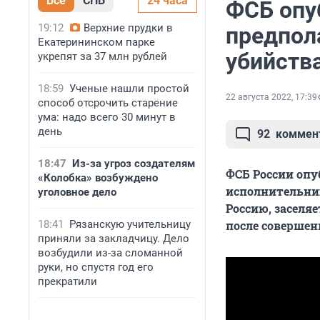
Все
СПБ
24 часа
ФСБ опу
19:12
Верхние прудки в
предпол
Екатерининском парке
убийств
укрепят за 37 млн рублей
18:59
Ученые нашли простой
22 августа 2022, 17:39
способ отсрочить старение
ума: надо всего 30 минут в
день
92
коммен
18:47
Из-за угроз создателям
ФСБ России оп
«Колобка» возбуждено
исполнительни
уголовное дело
Россию, заселяе
18:41
Рязанскую учительницу
после совершен
приняли за закладчицу. Дело
возбудили из-за сломанной
руки, но спустя год его
прекратили