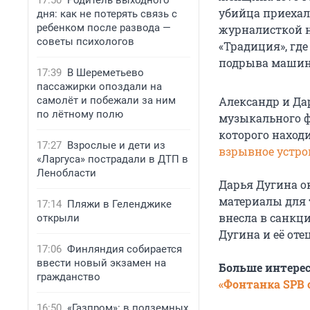
17:50
Родитель выходного
убийца приехала
дня: как не потерять связь с
ребенком после развода —
журналисткой н
советы психологов
«Традиция», гд
подрыва машины
17:39
В Шереметьево
пассажирки опоздали на
самолёт и побежали за ним
Александр и Да
по лётному полю
музыкального фе
которого наход
17:27
Взрослые и дети из
взрывное устро
«Ларгуса» пострадали в ДТП в
Ленобласти
Дарья Дугина о
материалы для т
17:14
Пляжи в Геленджике
внесла в санкц
открыли
Дугина и её отец
17:06
Финляндия собирается
ввести новый экзамен на
Больше интере
гражданство
«Фонтанка SPB o
16:50
«Газпром»: в подземных