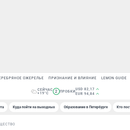
ЕРЕБРЯНОЕ ОЖЕРЕЛЬЕ
ПРИЗНАНИЕ И ВЛИЯНИЕ
LEMON GUIDE
USD 82,17
СЕЙЧАС
2
ПРОБКИ
+19°C
EUR 94,84
та
Куда пойти на выходных
Образование в Петербурге
Кто пос
ЩЕСТВО