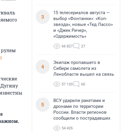
тиваль
15 телесериалов августа —
3
выбор «Фонтанки»: «Коп-
ляемого
звезда», новые «Тед Лассо»
и «Джек Ричер»,
«Одержимость»
66 827
27
а рулем
о
Экипаж пропавшего в
4
Сибири самолета из
Ленобласти вышел на связь
ические
57 120
60
 Дугину
 известны
ВСУ ударили ракетами и
5
дронами по территории
России. Власти регионов
е
сообщили о пострадавших
 важном.
54 426