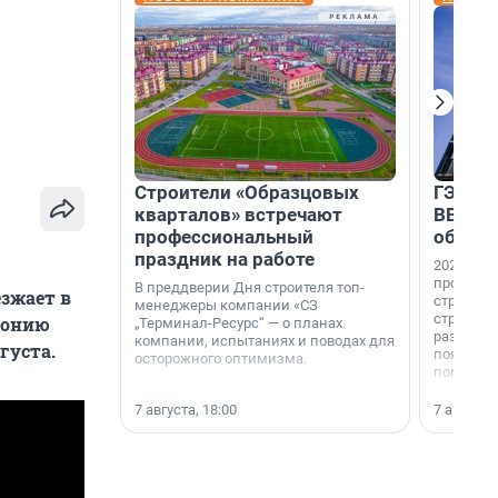
Строители «Образцовых
ГЭС, м
кварталов» встречают
ВВП: в
профессиональный
об ист
праздник на работе
2026-й —
професси
В преддверии Дня строителя топ-
зжает в
строителе
менеджеры компании «СЗ
строителя
стонию
„Терминал-Ресурс“ — о планах
раз. В ГК
компании, испытаниях и поводах для
густа.
появился
осторожного оптимизма.
поменяла
7 августа, 18:00
7 августа,