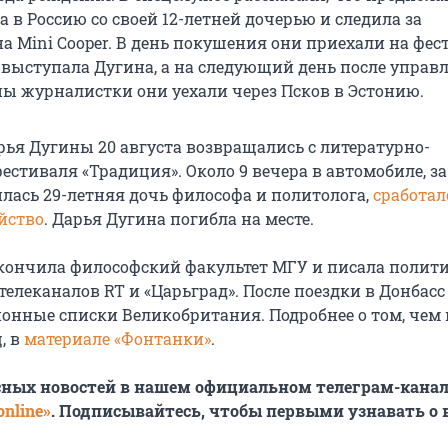
 в Россию со своей 12-летней дочерью и следила за
а Mini Cooper. В день покушения они приехали на фес
е выступала Дугина, а на следующий день после управ
 журналистки они уехали через Псков в Эстонию.
рья Дугины 20 августа возвращались с литературно-
стиваля «Традиция». Около 9 вечера в автомобиле, з
илась 29-летняя дочь философа и политолога,
сработал
йство
. Дарья Дугина погибла на месте.
кончила философский факультет МГУ и писала полит
елеканалов RT и «Царьград». После поездки в Донбасс
ионные списки Великобритания. Подробнее о том, чем
, в
материале «Фонтанки»
.
сных новостей в нашем официальном телеграм-канал
nline»
. Подписывайтесь, чтобы первыми узнавать о