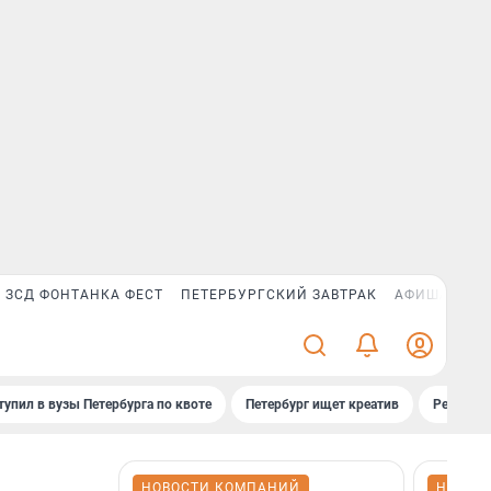
ЗСД ФОНТАНКА ФЕСТ
ПЕТЕРБУРГСКИЙ ЗАВТРАК
АФИША PLUS
тупил в вузы Петербурга по квоте
Петербург ищет креатив
Рейтинги
НОВОСТИ КОМПАНИЙ
НОВОС