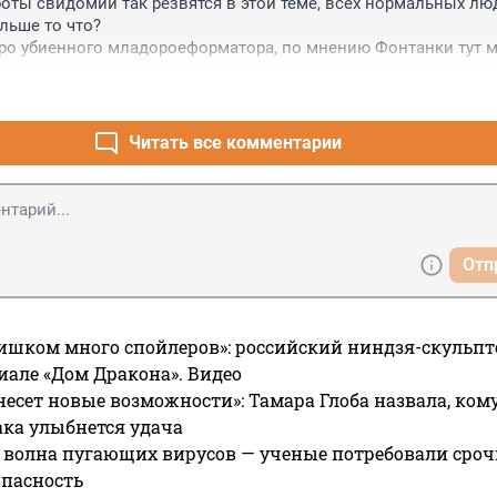
боты свидомии так резвятся в этой теме, всех нормальных люд
льше то что?

про убиенного младороеформатора, по мнению Фонтанки тут м
ть погибшей.
Читать все комментарии
Отп
ишком много спойлеров»: российский ниндзя-скульпт
риале «Дом Дракона». Видео
несет новые возможности»: Тамара Глоба назвала, кому
ака улыбнется удача
 волна пугающих вирусов — ученые потребовали сроч
опасность