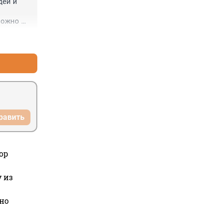
ей и 
ожно 
+0
–0
равить
ор
 из
но