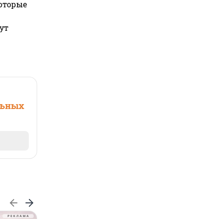
которые
ут
льных