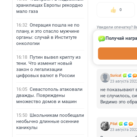
хранилищах Европы рекордно
0
мало газа
16:32
Операция пошла не по
Увидели опечатку? В
плану, и это спасло мужчине
органы: случай в Институте
Получай награ
онкологии
16:18
Путин вывел крипту из
КОММЕНТАР
тени. Что изменит новый
закон о легализации
цифровых валют в России
Suricat
23 августа 2022
16:05
Севастополь атаковали
не показывают в
дважды. Повреждены
не случилось, с
множество домов и машин
Видимо это обра
произошло. Или 
15:50
Школьникам пообещали
необычно длинные осенние
Pilat
каникулы
23 августа 2022