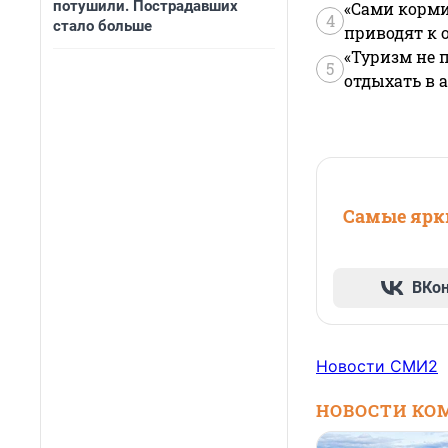
потушили. Пострадавших
«Сами корми
4
стало больше
приводят к 
«Туризм не 
5
отдыхать в а
Самые ярки
ВКо
Новости СМИ2
НОВОСТИ КО