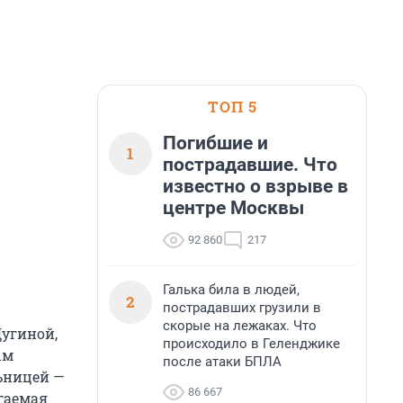
ТОП 5
Погибшие и
1
пострадавшие. Что
известно о взрыве в
центре Москвы
92 860
217
Галька била в людей,
2
пострадавших грузили в
скорые на лежаках. Что
Дугиной,
происходило в Геленджике
ым
после атаки БПЛА
ьницей —
86 667
гаемая