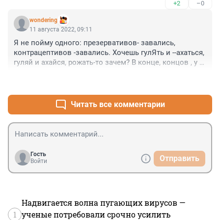
+2
–0
wondering
11 августа 2022, 09:11
Я не пойму одного: презервативов- завались, 
контрацептивов -завались. Хочешь гулЯть и --ахаться, 
гуляй и ахайся, рожать-то зачем? В конце, концов , у 
нас аборты, пока, никто не запретил. Рожать надо 
+7
–0
только тогда, когда готова к этому!
Читать все комментарии
Гость
Отправить
Войти
Надвигается волна пугающих вирусов —
1
ученые потребовали срочно усилить