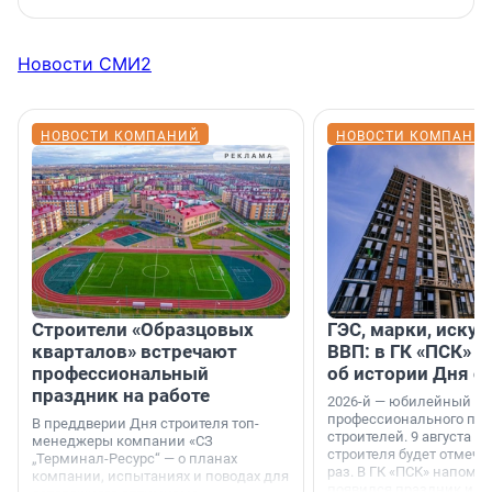
Новости СМИ2
НОВОСТИ КОМПАНИЙ
НОВОСТИ КОМПАНИ
Строители «Образцовых
ГЭС, марки, искус
кварталов» встречают
ВВП: в ГК «ПСК» р
профессиональный
об истории Дня с
праздник на работе
2026-й — юбилейный го
профессионального пр
В преддверии Дня строителя топ-
строителей. 9 августа 2
менеджеры компании «СЗ
строителя будет отмечат
„Терминал-Ресурс“ — о планах
раз. В ГК «ПСК» напомни
компании, испытаниях и поводах для
появился праздник и к