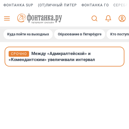
ФОНТАНКА SUP
(ОТ)ЛИЧНЫЙ ПИТЕР
ФОНТАНКА ГО
СЕРЕБР
Куда пойти на выходных
Образование в Петербурге
Кто поступ
Между «Адмиралтейской» и
СРОЧНО
«Комендантским» увеличивали интервал