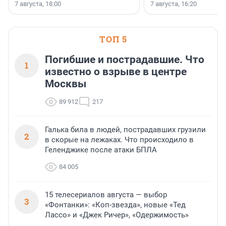
осторожного оптимизма.
7 августа, 18:00
7 августа, 16:20
поменялась роль строит
ТОП 5
Погибшие и пострадавшие. Что
1
известно о взрыве в центре
Москвы
89 912
217
Галька била в людей, пострадавших грузили
2
в скорые на лежаках. Что происходило в
Геленджике после атаки БПЛА
84 005
15 телесериалов августа — выбор
3
«Фонтанки»: «Коп-звезда», новые «Тед
Лассо» и «Джек Ричер», «Одержимость»