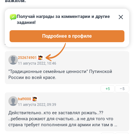
важном.
Получай награды за комментарии и другие 
задания!
0
0
0
0
0
Подробнее в профиле
КОММЕНТАРИИ
14
252674901
11 августа 2022, 10:46
"Традиционные семейные ценности" Путинской 
России во всей красе.
+5
–5
hal9000
11 августа 2022, 09:39
Действительно..кто ее заставлял рожать..??

..ребенка рожают для счастью...а не для того что 
страна требует пополнения для армии или там в 
детский дом его потом отправлять...