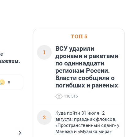
ТОП 5
ВСУ ударили
1
е
дронами и ракетами
 важном.
по одиннадцати
регионам России.
Власти сообщили о
0
погибших и раненых
110 515
Куда пойти 31 июля–2
2
августа: праздник флоксов,
«Пространственный сдвиг» у
Манежа и «Музыка мира»