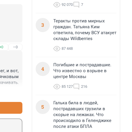
92 070
7
Теракты против мирных
3
граждан. Татьяна Ким
ответила, почему ВСУ атакует
склады Wildberries
+0
–0
87 448
Погибшие и пострадавшие.
4
Что известно о взрыве в
, и вот, 
центре Москвы
ячковым 
лачивать.
85 127
216
+0
–0
Галька била в людей,
5
пострадавших грузили в
скорые на лежаках. Что
происходило в Геленджике
после атаки БПЛА