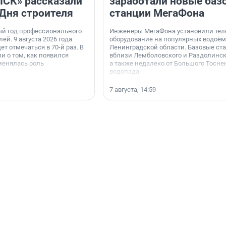
«ПСК» рассказали
заработали новые баз
 Дня строителя
станции МегаФона
ый год профессионального
Инженеры МегаФона установили тел
ей. 9 августа 2026 года
оборудование на популярных водоём
ет отмечаться в 70-й раз. В
Ленинградской области. Базовые ст
и о том, как появился
вблизи Лемболовского и Раздолинско
менялась роль
а также недалеко от Большого Тосне
водопада.
7 августа, 14:59