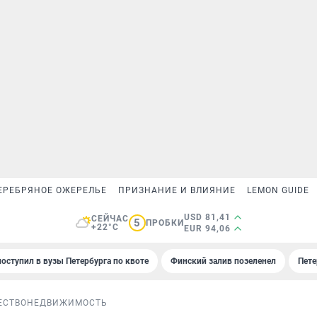
ЕРЕБРЯНОЕ ОЖЕРЕЛЬЕ
ПРИЗНАНИЕ И ВЛИЯНИЕ
LEMON GUIDE
USD 81,41
СЕЙЧАС
5
ПРОБКИ
+22°C
EUR 94,06
поступил в вузы Петербурга по квоте
Финский залив позеленел
Пете
ЕСТВО
НЕДВИЖИМОСТЬ