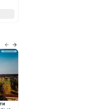
ти
Девелопер как архитектор