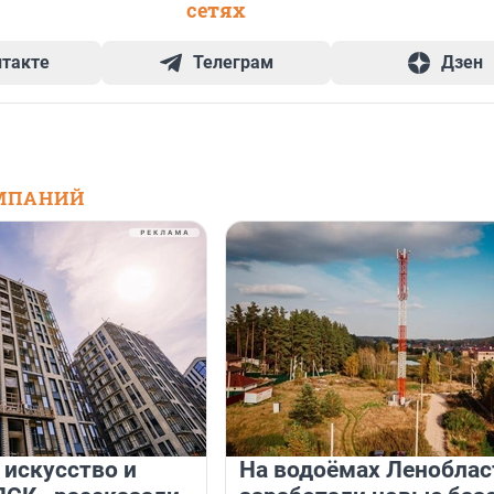
сетях
нтакте
Телеграм
Дзен
МПАНИЙ
 искусство и
На водоёмах Леноблас