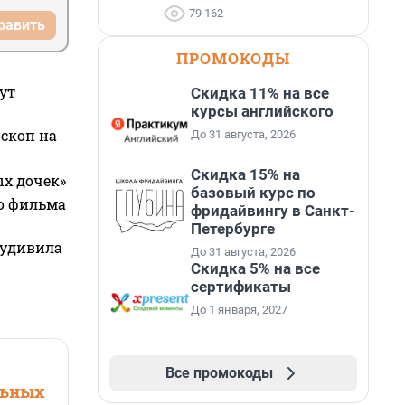
79 162
равить
ПРОМОКОДЫ
ут
Скидка 11% на все
курсы английского
оскоп на
До 31 августа, 2026
Скидка 15% на
ых дочек»
базовый курс по
го фильма
фридайвингу в Санкт-
Петербурге
 удивила
До 31 августа, 2026
Скидка 5% на все
сертификаты
До 1 января, 2027
Все промокоды
льных