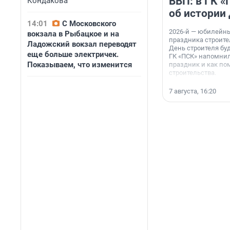
ВВП: в ГК 
Кондакова
об истории
14:01
С Московского
2026-й — юбилейн
вокзала в Рыбацкое и на
праздника строител
Ладожский вокзал переводят
День строителя буд
еще больше электричек.
ГК «ПСК» напомнил
Показываем, что изменится
праздник и как по
строительства.
7 августа, 16:20