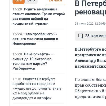
Все
СПБ
24 часа
В Петер
16:28
Родить американца
реновац
станет сложнее. Трамп второй
раз пошел войной на
«родильный туризм»
28 июля 2022, 12:20
16:24
Тело пропавшего 9-
23
коммен
летнего мальчика нашли в
Новогорелово
В Петербурге п
16:20
На «Роснефти» —
предложение вы
лимит до 10 литров по
Александр Бель
топливным картам?
парламентских
Разбираемся
16:16
Бюджет Петербурга
По словам Бель
заработает на городском
прав собственн
имуществе дополнительные
Общественный ш
2,2 млрд рублей на
представители 
дивидендах и штрафах