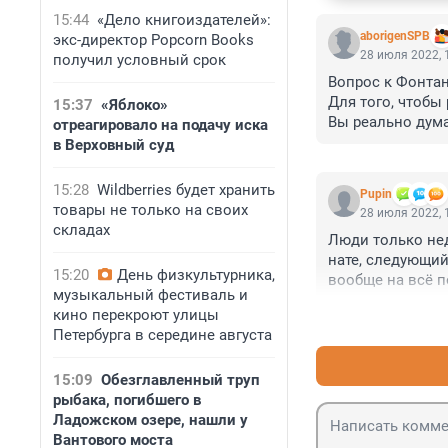
15:44
«Дело книгоиздателей»:
aborigenSPB
экс-директор Popcorn Books
28 июля 2022, 
получил условный срок
Вопрос к Фонтан
Для того, чтобы
15:37
«Яблоко»
Вы реально дума
отреагировало на подачу иска
в Верховный суд
15:28
Wildberries будет хранить
Pupin
товары не только на своих
28 июля 2022, 
складах
Люди только нед
нате, следующи
15:20
День физкультурника,
вообще на всё п
музыкальный фестиваль и
кино перекроют улицы
Петербурга в середине августа
15:09
Обезглавленный труп
рыбака, погибшего в
Ладожском озере, нашли у
Вантового моста