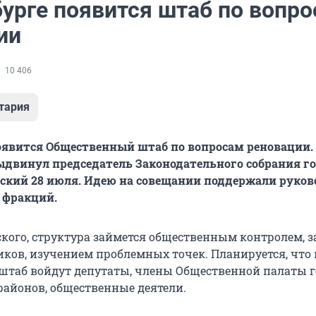
бурге появится штаб по вопр
ии
10 406
тария
оявится Общественный штаб по вопросам реновации. 
двинул председатель Законодательного собрания г
ский 28 июля. Идею на совещании поддержали руко
 фракций.
ского, структура займется общественным контролем, 
иков, изучением проблемных точек. Планируется, что 
таб войдут депутаты, члены Общественной палаты г
районов, общественные деятели.