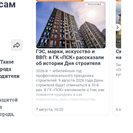
осам
ГЭС, марки, искусство и
Скидка
ВВП: в ГК «ПСК» рассказали
на гот
Такое
об истории Дня строителя
Теперь к
орода
«Образцо
2026-й — юбилейный год
купить с
водители
профессионального праздника
строителей. 9 августа 2026 года День
строителя будет отмечаться в 70-й
раз. В ГК «ПСК» напомнили о том, как
появился праздник и как
защитой
поменялась роль строительства.
в
7 августа, 16:20
6 августа,
орода,