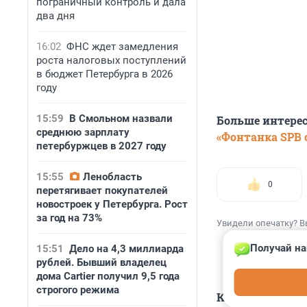
пограничный контроль и дала
два дня
16:02
ФНС ждет замедления
роста налоговых поступлений
в бюджет Петербурга в 2026
году
15:59
В Смольном назвали
Больше интере
среднюю зарплату
«Фонтанка SPB o
петербуржцев в 2027 году
15:55
Ленобласть
0
перетягивает покупателей
новостроек у Петербурга. Рост
за год на 73%
Увидели опечатку? В
Получай на
15:51
Дело на 4,3 миллиарда
рублей. Бывший владелец
дома Cartier получил 9,5 года
строгого режима
КОММЕНТАР