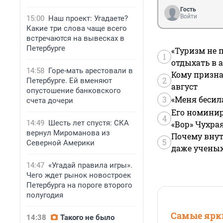
Гость
Войти
15:00
Наш проект: Угадаете?
Какие три слова чаще всего
встречаются на вывесках в
Петербурге
«Туризм не 
1
отдыхать в а
14:58
Горе-мать арестовали в
Кому призна
2
Петербурге. Ей вменяют
август
опустошение банковского
3
«Меня бесил
счета дочери
Его номинир
4
14:49
Шесть лет спустя: СКА
«Вор» Чухра
вернул Мироманова из
Почему внут
5
Северной Америки
даже учены
14:47
«Угадай правила игры».
Чего ждет рынок новостроек
Петербурга на пороге второго
полугодия
Самые ярки
14:38
Такого не было