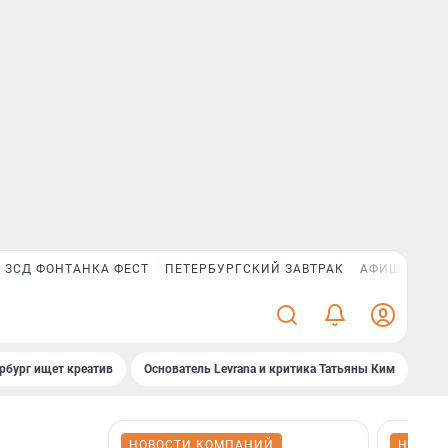
ЗСД ФОНТАНКА ФЕСТ
ПЕТЕРБУРГСКИЙ ЗАВТРАК
АФИША PLUS
рбург ищет креатив
Основатель Levrana и критика Татьяны Ким
Зач
НОВОСТИ КОМПАНИЙ
НОВОС