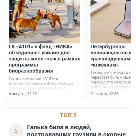
ГК «А101» и фонд «НИКА»
Петербуржцы
объединяют усилия для
возвращаются к
защиты животных в рамках
«раскладушкам» 
программы
«книжкам»
биоразнообразия
Технология гибких дисп
перестает быть нишевы
Группа компаний «А101» и
переходит в разряд вос
Благотворительный фонд помощи
повседневных решений
бездомным животным «НИКА»
заключили соглашение о
6 августа, 12:26
5 августа, 13:56
стратегическом сотрудничестве.
ТОП 5
Галька била в людей,
1
пострадавших грузили в скорые