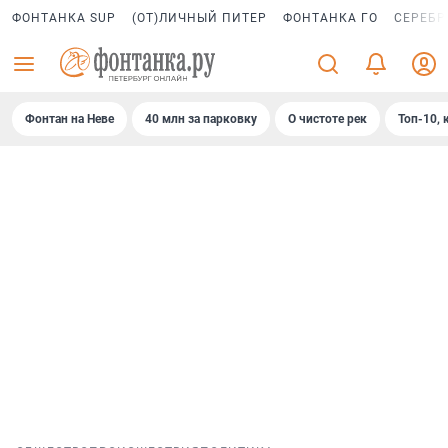
ФОНТАНКА SUP
(ОТ)ЛИЧНЫЙ ПИТЕР
ФОНТАНКА ГО
СЕРЕБР
Фонтан на Неве
40 млн за парковку
О чистоте рек
Топ-10, 