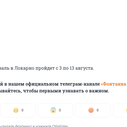
аль в Локарно пройдет с 3 по 13 августа.
ей в нашем официальном телеграм-канале
«Фонтанка
ывайтесь, чтобы первыми узнавать о важном.
0
0
0
ыделите фрагмент и нажмите Ctrl+Enter