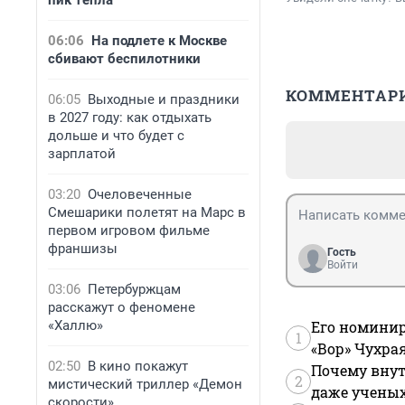
пик тепла
06:06
На подлете к Москве
сбивают беспилотники
КОММЕНТАР
06:05
Выходные и праздники
в 2027 году: как отдыхать
дольше и что будет с
зарплатой
03:20
Очеловеченные
Смешарики полетят на Марс в
первом игровом фильме
франшизы
Гость
Войти
03:06
Петербуржцам
расскажут о феномене
«Халлю»
Его номинир
1
«Вор» Чухра
02:50
В кино покажут
Почему внут
2
мистический триллер «Демон
даже учены
скорости»