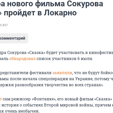
а нового фильма Сокурова
» пройдет в Локарно
5 857
 комментарий
ра Сокурова «Сказка» будет участвовать в кинофестив
валь
обнародовал
список участников 6 июля.
представители фестиваля
заявляли
, что не будут бойк
ьмы после начала спецоперации на Украине, потому ч
держки разнообразия творчества во всех странах».
л
сам режиссер «Фонтанке», его новый фильм «Сказка»
 история о событиях Второй мировой войны, причем 
к очень необычен.