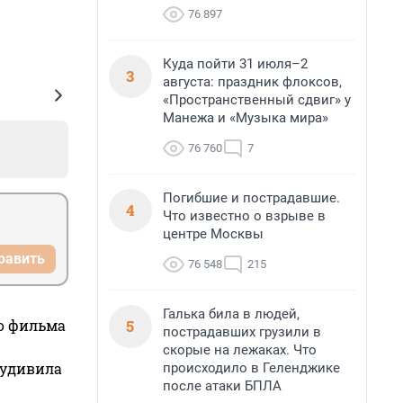
76 897
Куда пойти 31 июля–2
3
августа: праздник флоксов,
«Пространственный сдвиг» у
Манежа и «Музыка мира»
76 760
7
Погибшие и пострадавшие.
4
Что известно о взрыве в
центре Москвы
равить
76 548
215
Галька била в людей,
5
го фильма
пострадавших грузили в
скорые на лежаках. Что
 удивила
происходило в Геленджике
после атаки БПЛА