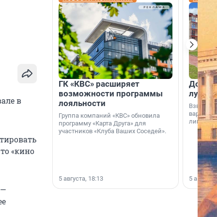
ГК «КВС» расширяет
Дом ил
возможности программы
лучше 
але в
лояльности
Взвешива
варианто
Группа компаний «КВС» обновила
лишнего 
программу «Карта Друга» для
участников «Клуба Ваших Соседей».
отировать
то «кино
5 августа, 18:13
5 августа,
 —
ее