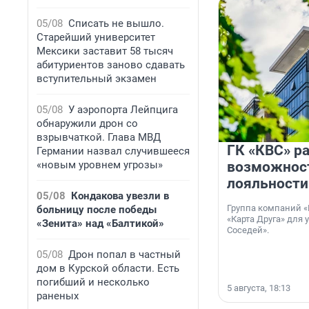
05/08
Списать не вышло.
Старейший университет
Мексики заставит 58 тысяч
абитуриентов заново сдавать
вступительный экзамен
05/08
У аэропорта Лейпцига
обнаружили дрон со
взрывчаткой. Глава МВД
ГК «КВС» р
Германии назвал случившееся
«новым уровнем угрозы»
возможнос
лояльности
05/08
Кондакова увезли в
Группа компаний «
больницу после победы
«Карта Друга» для 
«Зенита» над «Балтикой»
Соседей».
05/08
Дрон попал в частный
дом в Курской области. Есть
погибший и несколько
5 августа, 18:13
раненых