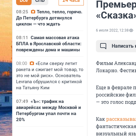
Все
СПБ
24 часа
Премьер
08:25
Тепло, тепло, горячо.
«Сказка
До Петербурга дотянулся
циклон — что ждать
6 июля 2022, 12:38
08:11
Самая массовая атака
БПЛА в Ярославской области:
Написать
повреждены дома и машины
Фильм Александ
08:00
«Если сверху летит
ракета и сжигает мой товар, то
Локарно. Фести
это не мой риск». Основатель
Levrana обрушился с критикой
Еще в феврале 
на Татьяну Ким
российские фил
07:49
«Ъ»: трафик на
— это голос под
авиарейсах между Москвой и
Петербургом упал почти на
Как
рассказыва
20%
фантастическая
визуальный язы