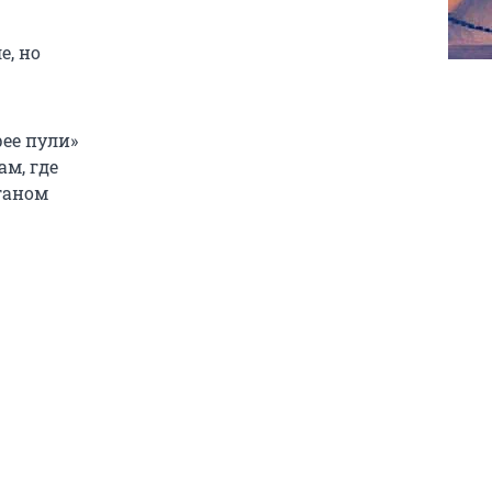
е, но
ее пули»
ам, где
ганом