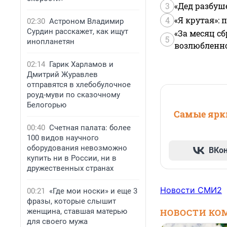
3
«Дед разбуш
4
«Я крутая»:
02:30
Астроном Владимир
Сурдин расскажет, как ищут
«За месяц сб
5
инопланетян
возлюбленной
02:14
Гарик Харламов и
Дмитрий Журавлев
отправятся в хлебобулочное
роуд-муви по сказочному
Белогорью
Самые ярки
00:40
Счетная палата: более
100 видов научного
оборудования невозможно
ВКо
купить ни в России, ни в
дружественных странах
Новости СМИ2
00:21
«Где мои носки» и еще 3
фразы, которые слышит
женщина, ставшая матерью
НОВОСТИ КО
для своего мужа