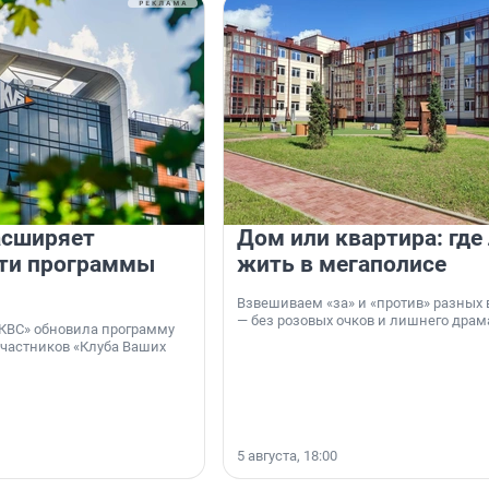
асширяет
Дом или квартира: где
ти программы
жить в мегаполисе
Взвешиваем «за» и «против» разных 
— без розовых очков и лишнего драм
КВС» обновила программу
участников «Клуба Ваших
5 августа, 18:00