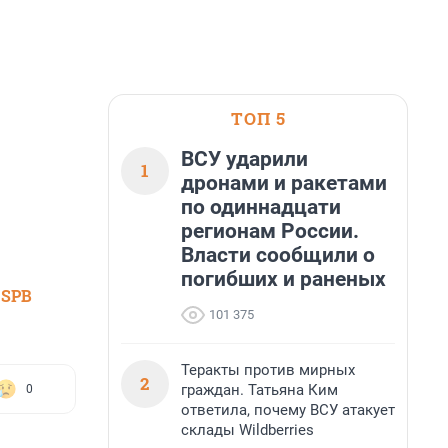
ТОП 5
ВСУ ударили
1
дронами и ракетами
по одиннадцати
регионам России.
Власти сообщили о
погибших и раненых
 SPB
101 375
Теракты против мирных
2
граждан. Татьяна Ким
0
ответила, почему ВСУ атакует
склады Wildberries