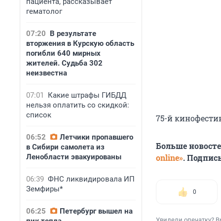
пациента, рассказывает
гематолог
07:20
В результате
вторжения в Курскую область
погибли 640 мирных
жителей. Судьба 302
неизвестна
07:01
Какие штрафы ГИБДД
нельзя оплатить со скидкой:
список
75-й кинофестив
06:52
Летчики пропавшего
Больше новост
в Сибири самолета из
Ленобласти эвакуированы
online»
. Подпис
06:39
ФНС ликвидировала ИП
Земфиры*
0
06:25
Петербург вышел на
Увидели опечатку? В