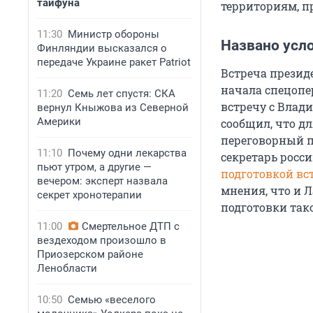
тайфуна
территориям, п
11:30
Министр обороны
Названо усло
Финляндии высказался о
передаче Украине ракет Patriot
Встреча презид
начала спецопе
11:20
Семь лет спустя: СКА
встречу с Влад
вернул Кныжова из Северной
Америки
сообщил, что д
переговорный п
11:10
Почему одни лекарства
секретарь росс
пьют утром, а другие —
подготовкой вст
вечером: эксперт назвала
мнения, что и Л
секрет хронотерапии
подготовки так
11:00
Смертельное ДТП с
вездеходом произошло в
Приозерском районе
Ленобласти
10:50
Семью «веселого