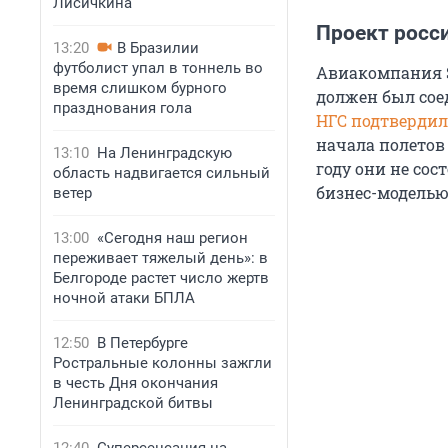
Лисичкина
Проект росси
13:20
В Бразилии
футболист упал в тоннель во
Авиакомпания S
время слишком бурного
должен был сое
празднования гола
НГС подтверди
начала полетов
13:10
На Ленинградскую
году они не сос
область надвигается сильный
бизнес-моделью.
ветер
13:00
«Сегодня наш регион
переживает тяжелый день»: в
Белгороде растет число жертв
ночной атаки БПЛА
12:50
В Петербурге
Ростральные колонны зажгли
в честь Дня окончания
Ленинградской битвы