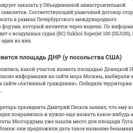
нирует заказать у Объединенной авиастроительной
 самолетов. Соответствующий рамочный договор сто
сать в рамках Петербургского международного
 форума, который начнется через неделю. По информ
ет о воздушных судах (ВС) Sukhoi Superjet 100 (SSJ100),
 один из них.
явится площадь ДНР (у посольства США)
елились, какой участок назвать площадью Донецкой 
гласно информации на сайте мэра Москвы, выбирали е
а сайте «Активный гражданин». Победила территория 
.
кретарь президента Дмитрий Песков заявил, что ему к
идея понравилась и нужно еще назвать какое-нибудь 
утаты Мосгордумы уже нашли место для площади Луг
блики: они предложили дать такое название безымя