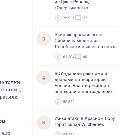
и «Джек Ричер»,
«Одержимость»
75 921
27
Экипаж пропавшего в
3
Сибири самолета из
Ленобласти вышел на связь
61 304
60
ВСУ ударили ракетами и
4
дронами по территории
ые точки
России. Власти регионов
сточник,
сообщили о пострадавших
кратили
58 832
Из-за атаки в Красном Бору
ов
5
горит склад Wildberries
 что
53 124