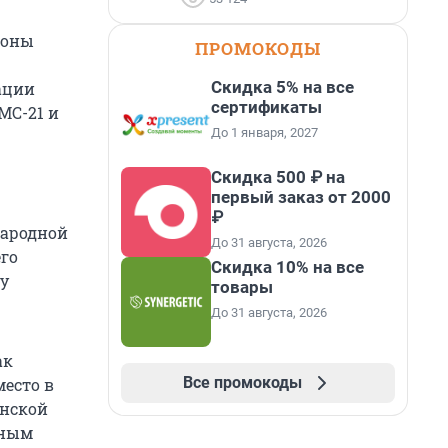
роны
ПРОМОКОДЫ
Скидка 5% на все
ации
сертификаты
 МС-21 и
До 1 января, 2027
Скидка 500 ₽ на
первый заказ от 2000
₽
Народной
До 31 августа, 2026
го
Скидка 10% на все
у
товары
До 31 августа, 2026
ак
Все промокоды
место в
анской
нным