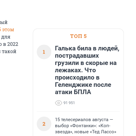
рый
 этом
ТОП 5
 для
 в 2022
Галька била в людей,
с такой
1
пострадавших
грузили в скорые на
лежаках. Что
происходило в
Геленджике после
атаки БПЛА
91 951
15 телесериалов августа —
2
выбор «Фонтанки»: «Коп-
звезда», новые «Тед Лассо»