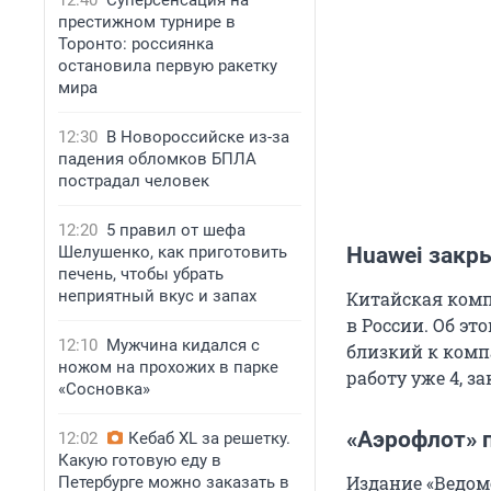
12:40
Суперсенсация на
престижном турнире в
Торонто: россиянка
остановила первую ракетку
мира
12:30
В Новороссийске из-за
падения обломков БПЛА
пострадал человек
12:20
5 правил от шефа
Шелушенко, как приготовить
Huawei закр
печень, чтобы убрать
неприятный вкус и запах
Китайская комп
в России. Об эт
12:10
Мужчина кидался с
близкий к комп
ножом на прохожих в парке
работу уже 4, 
«Сосновка»
«Аэрофлот» 
12:02
Кебаб XL за решетку.
Какую готовую еду в
Издание «Ведом
Петербурге можно заказать в