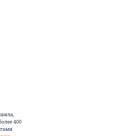
явила,
более 400
нтами