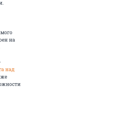
и.
амого
оен на
в
-
та над
 же
можности