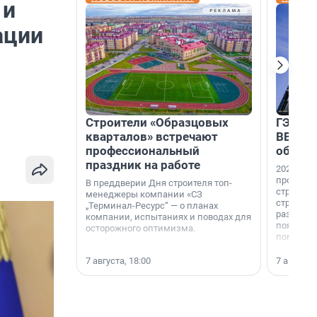
 и
ации
Строители «Образцовых
ГЭС, м
кварталов» встречают
ВВП: в
профессиональный
об ист
праздник на работе
2026-й —
професси
В преддверии Дня строителя топ-
строителе
менеджеры компании «СЗ
строителя
„Терминал-Ресурс“ — о планах
раз. В ГК
компании, испытаниях и поводах для
появился
осторожного оптимизма.
поменяла
7 августа, 18:00
7 августа,