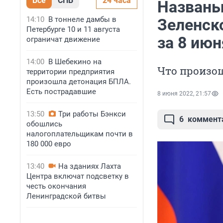
Все
СПБ
24 часа
Названы
14:10
В тоннеле дамбы в
Зеленско
Петербурге 10 и 11 августа
за 8 июн
ограничат движение
14:00
В Шебекино на
Что произош
территории предприятия
произошла детонация БПЛА.
Есть пострадавшие
8 июня 2022, 21:57
13:50
Три работы Бэнкси
6
коммент
обошлись
налогоплательщикам почти в
180 000 евро
13:40
На зданиях Лахта
Центра включат подсветку в
честь окончания
Ленинградской битвы