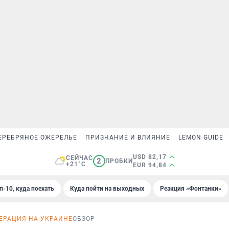
ЕРЕБРЯНОЕ ОЖЕРЕЛЬЕ
ПРИЗНАНИЕ И ВЛИЯНИЕ
LEMON GUIDE
USD 82,17
СЕЙЧАС
2
ПРОБКИ
+21°C
EUR 94,84
п-10, куда поехать
Куда пойти на выходных
Реакция «Фонтанки»
ЕРАЦИЯ НА УКРАИНЕ
ОБЗОР