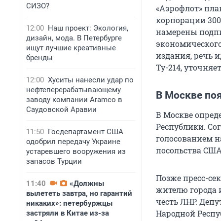
СИЗО?
«Аэрофлот» пла
корпорации 300
12:00
Наш проект: Экология,
намерены подпи
дизайн, мода. В Петербурге
экономического
ищут лучшие креативные
издания, речь ид
бренды
Ту-214, уточняет
12:00
Хуситы нанесли удар по
нефтеперерабатывающему
В Москве по
заводу компании Aramco в
Саудовской Аравии
В Москве опред
Республики. Со
11:50
Госдепартамент США
голосованием н
одобрил передачу Украине
посольства США
устаревшего вооружения из
запасов Турции
Позже пресс-се
11:40
«Должны
жителю города 
вылететь завтра, но гарантий
честь ЛНР. Деп
никаких»: петербуржцы
Народной Респу
застряли в Китае из-за