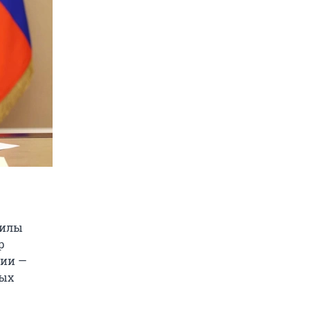
силы
р
нии —
ных