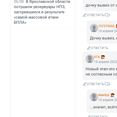
06/08
В Ярославской области
дочку вывез от 
потушили резервуары НПЗ,
загоревшиеся в результате
ОТВЕТИТЬ
1
«самой массовой атаки
БПЛА»
157275652
19 апреля 20
Дочку вывез, 
ОТВЕТИТЬ
07A
19 апреля 2022
Новый этап-это 
не согласным со
ОТВЕТИТЬ
2
AlexOzz
19 апреля 20
...значит, вс