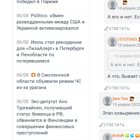
победил в Париже
19 апреля 20
06/08
Politico: обмен
А его и нет. 
разведданными между США и
Украиной активизировался
ОТВЕТИТЬ
157275652
06/08
Июль стал рекордным
19 апреля 20
для «ЛизаАлерт» в Петербурге
и Ленобласти по
19 апреля 202
потерявшимся
А его и нет.
06/08
В Смоленской
А что, бывает
области объявили режим ЧС
из-за урагана
ОТВЕТИТЬ
Zero Two
06/08
Экс-депутат Ано
19 апреля 2022
Туртиайнен, получивший
Этап ковыряния 
статус беженца в РФ,
обвиняется в Финляндии в
ОТВЕТИТЬ
совершении финансовых
преступлений
BorisN