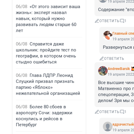
19 апреля 2022
06/08
«От этого зависит ваша
Содержание "вто
жизнь»: эксперт назвал
навык, который нужно
ОТВЕТИТЬ
1
развивать людям старше 60
лет
Главный спе
19 апреля 20
06/08
Справится даже
Развернуться 
школьник: пройдите тест по
географии, в котором очень
ОТВЕТИТЬ
стыдно ошибиться
AndrewBarsik
19 апреля 2022
06/08
Глава ЛДПР Леонид
Слуцкий призвал признать
Все высшие чино
партию «Яблоко»
Матвиенко про г
нежелательной организацией
спецоперации, З
делом! Зря мы 
06/08
Более 80 сбоев в
ОТВЕТИТЬ
1
аэропорту Сочи: задержки
коснулись и рейсов в
Петербург
ядрачистый
19 апреля 20