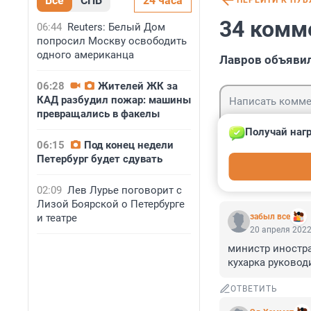
Все
СПБ
24 часа
ПЕРЕЙТИ К ПУ
34 комм
06:44
Reuters: Белый Дом
попросил Москву освободить
одного американца
Лавров объявил
06:28
Жителей ЖК за
КАД разбудил пожар: машины
превращались в факелы
Получай нагр
06:15
Под конец недели
Петербург будет сдувать
Гость
Войти
02:09
Лев Лурье поговорит с
Лизой Боярской о Петербурге
и театре
забыл все
20 апреля 2022
министр иностр
кухарка руковод
ОТВЕТИТЬ