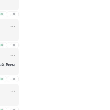
+0
–0
+0
–0
й. Всем 
+0
–0
+0
–0