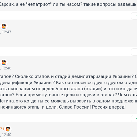
 Барсик, а не "непатриот" ли ты часом? такие вопросы задаешь
y
, 12:47
y
, 12:46
тапов? Сколько этапов и стадий демилитаризации Украины? С
 денацификаци Украины? Как соотносится друг с другом стадия
ать окончанием определённого этапа (стадии) и что и когда сч
этапа? Если промежуточные цели и задачи в этапах? Чем отли
Истина, это когда ты ее можешь выразить в одном предложени
 начинаются этапы и цели. Слава России! Россия вперёд!
471
, 12:40