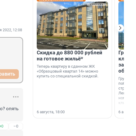
я 2022, 12:08
Скидка до 880 000 рублей
Группа
на готовое жильё*
клиен
застро
Теперь квартиру в сданном ЖК
област
«Образцовый квартал 14» можно
равить
купить со специальной скидкой.
Группа А
победите
строител
Ленингра
номинац
клиенто
застройщ
? опять 
6 августа, 18:00
6 августа,
области»
+0
–0