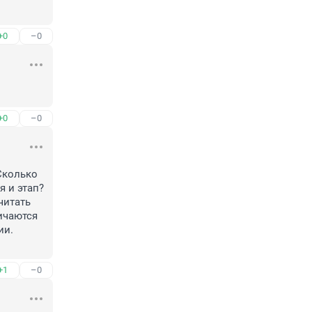
+0
–0
+0
–0
колько 
 и этап? 
итать 
чаются 
и. 
+1
–0