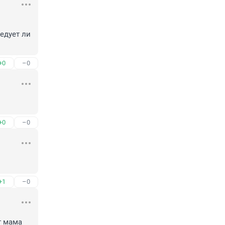
дует ли 
+0
–0
+0
–0
+1
–0
 мама 