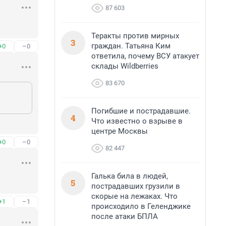
87 603
Теракты против мирных
3
граждан. Татьяна Ким
+0
–0
ответила, почему ВСУ атакует
склады Wildberries
83 670
Погибшие и пострадавшие.
4
Что известно о взрыве в
центре Москвы
+0
–0
82 447
Галька била в людей,
5
пострадавших грузили в
скорые на лежаках. Что
+1
–1
происходило в Геленджике
после атаки БПЛА