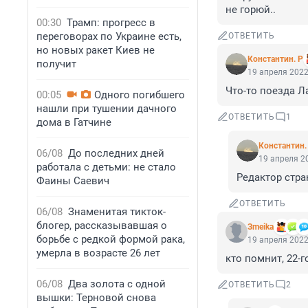
не горюй..
00:30
Трамп: прогресс в
переговорах по Украине есть,
ОТВЕТИТЬ
но новых ракет Киев не
Константин. Р
получит
19 апреля 2022
Что-то поезда Л
00:05
Одного погибшего
нашли при тушении дачного
ОТВЕТИТЬ
1
дома в Гатчине
Константин.
06/08
До последних дней
19 апреля 20
работала с детьми: не стало
Редактор стра
Фаины Саевич
ОТВЕТИТЬ
06/08
Знаменитая тикток-
блогер, рассказывавшая о
Зmeika
борьбе с редкой формой рака,
19 апреля 2022
умерла в возрасте 26 лет
кто помнит, 22-
06/08
Два золота с одной
ОТВЕТИТЬ
2
вышки: Терновой снова