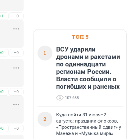
+1
–0
ТОП 5
ВСУ ударили
1
+0
–0
дронами и ракетами
по одиннадцати
регионам России.
Власти сообщили о
погибших и раненых
+0
–0
107 688
Куда пойти 31 июля–2
2
августа: праздник флоксов,
«Пространственный сдвиг» у
+0
–0
Манежа и «Музыка мира»