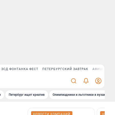
ЗСД ФОНТАНКА ФЕСТ
ПЕТЕРБУРГСКИЙ ЗАВТРАК
АФИША PLUS
и
Петербург ищет креатив
Олимпиадники и льготники в вузах СПб
НОВОСТИ КОМПАНИЙ
НОВОС