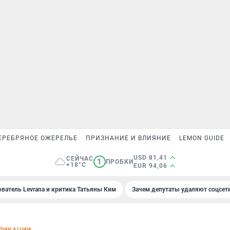
ЕРЕБРЯНОЕ ОЖЕРЕЛЬЕ
ПРИЗНАНИЕ И ВЛИЯНИЕ
LEMON GUIDE
USD 81,41
СЕЙЧАС
1
ПРОБКИ
+18°C
EUR 94,06
ователь Levrana и критика Татьяны Ким
Зачем депутаты удаляют соцсет