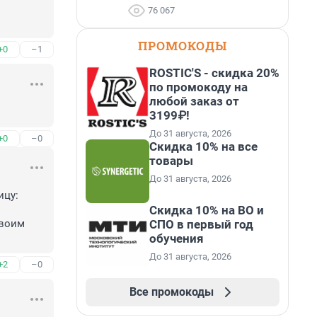
76 067
ПРОМОКОДЫ
+0
–1
ROSTIC'S - скидка 20%
по промокоду на
любой заказ от
3199₽!
До 31 августа, 2026
+0
–0
Скидка 10% на все
товары
До 31 августа, 2026
цу: 
Скидка 10% на ВО и
СПО в первый год
воим 
обучения
До 31 августа, 2026
+2
–0
Все промокоды