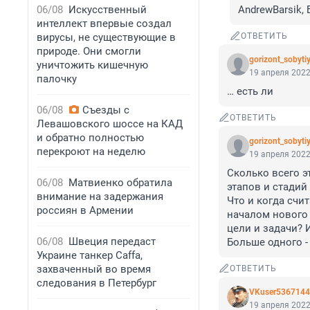
06/08
Искусственный
AndrewBarsik,
интеллект впервые создал
вирусы, не существующие в
ОТВЕТИТЬ
природе. Они смогли
gorizont_sobyti
уничтожить кишечную
19 апреля 2022
палочку
… есть ли
06/08
Съезды с
ОТВЕТИТЬ
Левашовского шоссе на КАД
и обратно полностью
gorizont_sobyti
перекроют на неделю
19 апреля 2022
Сколько всего э
06/08
Матвиенко обратила
этапов и стадий
внимание на задержания
Что и когда счит
россиян в Армении
началом нового 
цели и задачи? 
06/08
Швеция передаст
Больше одного -
Украине танкер Caffa,
захваченный во время
ОТВЕТИТЬ
следования в Петербург
VKuser536714
19 апреля 2022