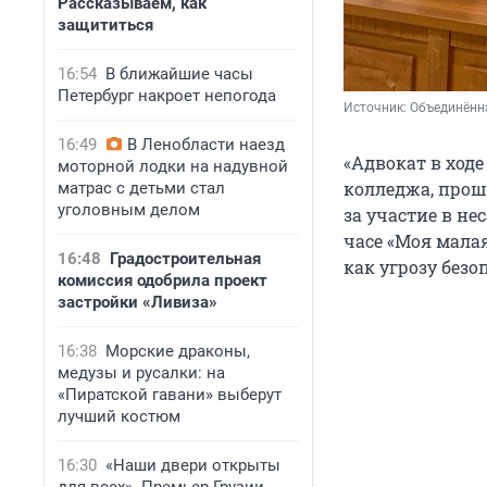
Рассказываем, как
защититься
16:54
В ближайшие часы
Петербург накроет непогода
Источник: 
Объединённа
16:49
В Ленобласти наезд
«Адвокат в ход
моторной лодки на надувной
колледжа, прош
матрас с детьми стал
уголовным делом
за участие в н
часе «Моя мала
16:48
Градостроительная
как угрозу безо
комиссия одобрила проект
застройки «Ливиза»
16:38
Морские драконы,
медузы и русалки: на
«Пиратской гавани» выберут
лучший костюм
16:30
«Наши двери открыты