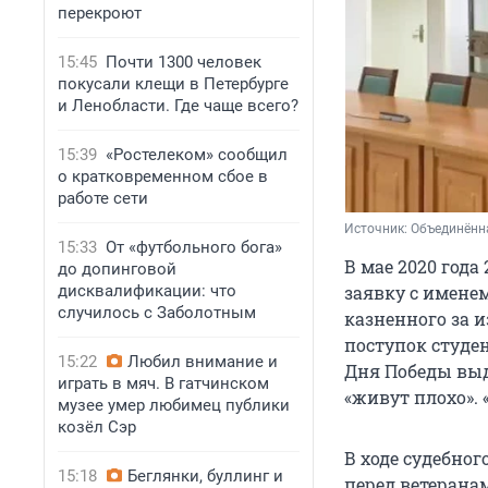
перекроют
15:45
Почти 1300 человек
покусали клещи в Петербурге
и Ленобласти. Где чаще всего?
15:39
«Ростелеком» сообщил
о кратковременном сбое в
работе сети
Источник: 
Объединённа
15:33
От «футбольного бога»
В мае 2020 года
до допинговой
заявку с имене
дисквалификации: что
случилось с Заболотным
казненного за и
поступок студе
15:22
Любил внимание и
Дня Победы выд
играть в мяч. В гатчинском
«живут плохо». 
музее умер любимец публики
козёл Сэр
В ходе судебног
15:18
Беглянки, буллинг и
перед ветеранам