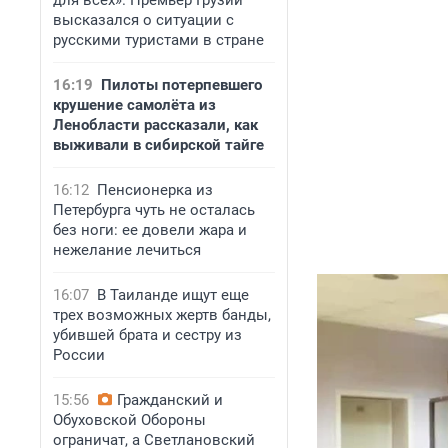
для всех». Премьер Грузии
высказался о ситуации с
русскими туристами в стране
16:19
Пилоты потерпевшего
крушение самолёта из
Ленобласти рассказали, как
выживали в сибирской тайге
16:12
Пенсионерка из
Петербурга чуть не осталась
без ноги: ее довели жара и
нежелание лечиться
16:07
В Таиланде ищут еще
трех возможных жертв банды,
убившей брата и сестру из
России
15:56
Гражданский и
Обуховской Обороны
ограничат, а Светлановский