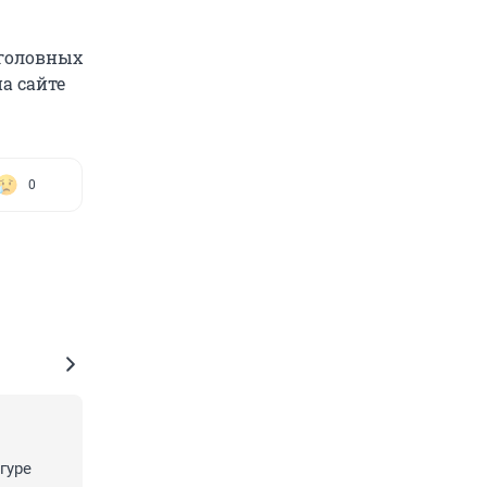
головных
а сайте
0
уре 