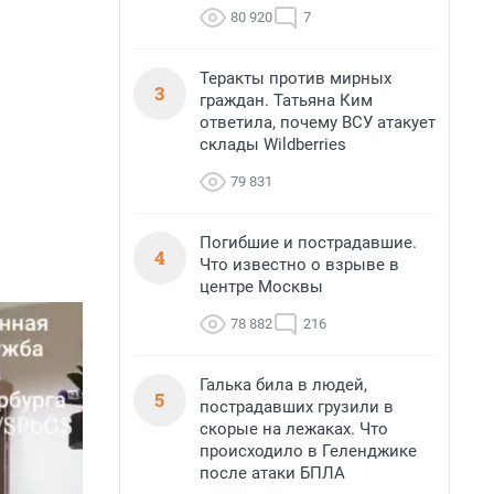
80 920
7
Теракты против мирных
3
граждан. Татьяна Ким
ответила, почему ВСУ атакует
склады Wildberries
79 831
Погибшие и пострадавшие.
4
Что известно о взрыве в
центре Москвы
78 882
216
Галька била в людей,
5
пострадавших грузили в
скорые на лежаках. Что
происходило в Геленджике
после атаки БПЛА