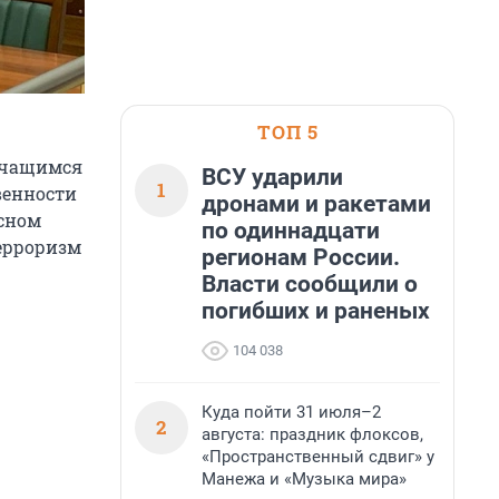
ТОП 5
 учащимся
ВСУ ударили
1
венности
дронами и ракетами
ссном
по одиннадцати
ерроризм
регионам России.
Власти сообщили о
погибших и раненых
104 038
Куда пойти 31 июля–2
2
августа: праздник флоксов,
«Пространственный сдвиг» у
Манежа и «Музыка мира»