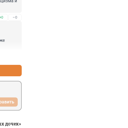
цизма и 
+0
–0
же 
+0
–0
равить
ых дочек»