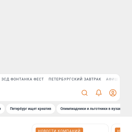
ЗСД ФОНТАНКА ФЕСТ
ПЕТЕРБУРГСКИЙ ЗАВТРАК
АФИША PLUS
и
Петербург ищет креатив
Олимпиадники и льготники в вузах СПб
НОВОСТИ КОМПАНИЙ
НОВОС