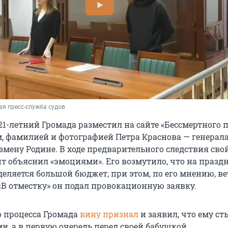
я пресс-служба судов
 21-летний Громада разместил на сайте «Бессмертного 
м, фамилией и фотографией Петра Краснова — генерала
змену Родине. В ходе предварительного следствия сво
нт объяснил «эмоциями». Его возмутило, что на празд
еляется большой бюджет, при этом, по его мнению, в
«В отместку» он подал провокационную заявку.
о процесса Громада
вину признал
и заявил, что ему с
и, а в первую очередь перед своей бабушкой.