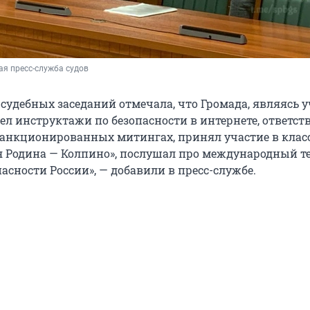
я пресс-служба судов
е судебных заседаний отмечала, что Громада, являясь
ел инструктажи по безопасности в интернете, ответст
есанкционированных митингах, принял участие в кла
я Родина — Колпино», послушал про международный т
пасности России», — добавили в пресс-службе.