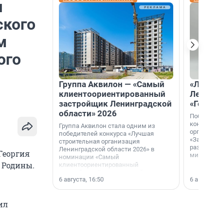
я
ского
м
ого
Группа Аквилон — «Самый
«Лучши
клиентоориентированный
Ленобл
застройщик Ленинградской
«Город
области» 2026
Победите
конкурса
Группа Аквилон стала одним из
организа
победителей конкурса «Лучшая
«За лучш
строительная организация
развития
Ленинградской области 2026» в
Георгия
микрорай
номинации «Самый
 Родины.
клиентоориентированный
застройщик Ленинградской
6 августа, 16:50
6 августа,
области».
ил