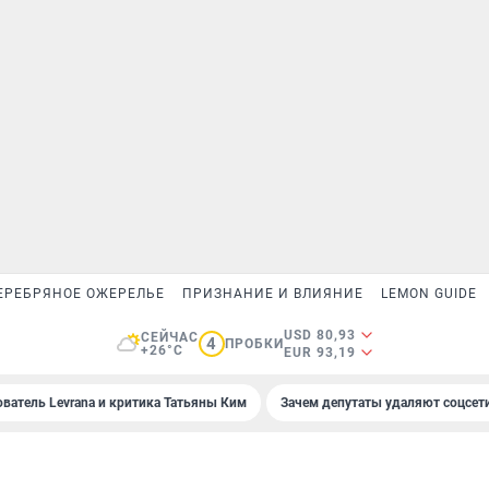
ЕРЕБРЯНОЕ ОЖЕРЕЛЬЕ
ПРИЗНАНИЕ И ВЛИЯНИЕ
LEMON GUIDE
USD 80,93
СЕЙЧАС
4
ПРОБКИ
+26°C
EUR 93,19
ователь Levrana и критика Татьяны Ким
Зачем депутаты удаляют соцсет