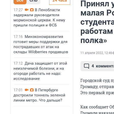
Все
СПБ
24 часа
Принял 
17:27
В Ленобласти
малая Р
задержали руководителя
студент
мормонской церкви. К нему
пришли полиция и ФСБ
работам 
17:16
Минэкономразвития
полка»
готовит меры поддержки для
пострадавших от атак на
склады Wildberries продавцов
11 апреля 2022, 12:46
17:12
Дача защищает от этой
4
коммент
неизлечимой болезни, и на
огороде работать не надо:
исследование
Городской суд 
Громаду, отпра
17:01
В Петербурге
Это первый приг
достроили тоннель зеленой
линии метро. Что дальше?
Как сообщает Об
Громаде наказан