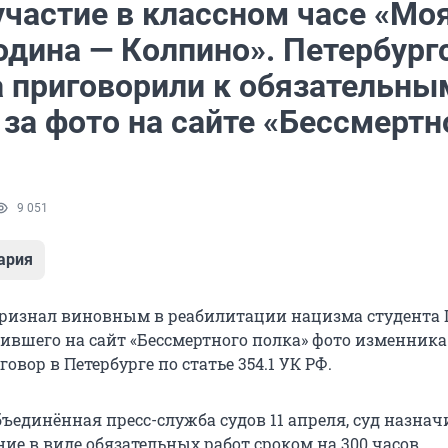
участие в классном часе «Мо
одина — Колпино». Петербург
а приговорили к обязательны
за фото на сайте «Бессмертн
9 051
ария
признал виновным в реабилитации нацизма студента 
вившего на сайт «Бессмертного полка» фото изменника
овор в Петербурге по статье 354.1 УК РФ.
ъединённая пресс-служба судов 11 апреля, суд назнач
ие в виде обязательных работ сроком на 300 часов.