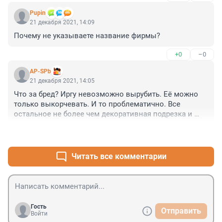
трогаю, пусть растёт. Но всё равно следить за ней 
Pupin
надо, а то потом ведь не справишься. 

21 декабря 2021, 14:09
Цена ирги - бесплатно!
Почему не указываете название фирмы?
+0
–0
AP-SPb
21 декабря 2021, 14:05
Что за бред? Иргу невозможно вырубить. Её можно 
только выкорчевать. И то проблематично. Все 
остальное не более чем декоративная подрезка и 
прореживание.
+0
–0
Читать все комментарии
Гость
Отправить
Войти