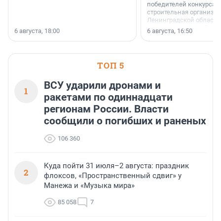
победителей конкурса 
строительная организа
Ленинградской области 
номинации «Самый
6 августа, 18:00
6 августа, 16:50
клиентоориентированн
застройщик Ленинград
области».
ТОП 5
ВСУ ударили дронами и
1
ракетами по одиннадцати
регионам России. Власти
сообщили о погибших и раненых
106 360
Куда пойти 31 июля–2 августа: праздник
2
флоксов, «Пространственный сдвиг» у
Манежа и «Музыка мира»
85 058
7