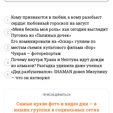
Кому признаются в любви, а кому разобьют
1
сердце: любовный гороскоп на август
«Меня бесила моя роль»: как сегодня выглядит
2
Пуговка из «Папиных дочек»
Его номинировали на «Оскар»: гуляем по
3
местам съемок культового фильма «Вор»
Чухрая — фоторепортаж
Почему внутри Урана и Нептуна идут дожди
4
из алмазов? Разгадка удивила даже ученых
«Дед разбушевался»: SHAMAN довел Мизулину
5
— что он натворил
ПРИСОЕДИНИТЬСЯ
Самые яркие фото и видео дня — в
наших группах в социальных сетях