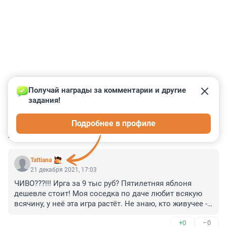
Получай награды за комментарии и другие 
задания!
0
0
0
0
0
Подробнее в профиле
КОММЕНТАРИИ
4
Tattiana
21 декабря 2021, 17:03
ЧИВО???!!! Ирга за 9 тыс руб? Пятилетняя яблоня 
дешевле стоит! Моя соседка по даче любит всякую 
всячину, у неё эта игра растёт. Не знаю, кто живучее - 
черноплодка или ирга, но эта ирга самосевом 
+0
–0
насеялась на границе участков, даёт ягоды. Я её не 