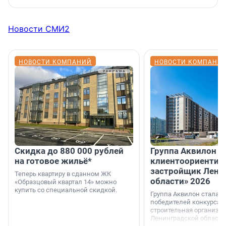
Новости СМИ2
НОВОСТИ КОМПАНИЙ
НОВОСТИ КОМПАНИ
Скидка до 880 000 рублей
Группа Аквилон 
на готовое жильё*
клиентоориентир
застройщик Лени
Теперь квартиру в сданном ЖК
области» 2026
«Образцовый квартал 14» можно
купить со специальной скидкой.
Группа Аквилон стала 
победителей конкурса 
строительная организа
Ленинградской области 