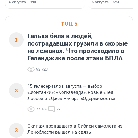
номинации «Самый
6 августа, 18:00
6 августа, 16:50
клиентоориентированн
застройщик Ленинград
области».
ТОП 5
Галька била в людей,
1
пострадавших грузили в скорые
на лежаках. Что происходило в
Геленджике после атаки БПЛА
92 723
15 телесериалов августа — выбор
2
«Фонтанки»: «Коп-звезда», новые «Тед
Лассо» и «Джек Ричер», «Одержимость»
77 137
27
Экипаж пропавшего в Сибири самолета из
3
Ленобласти вышел на связь