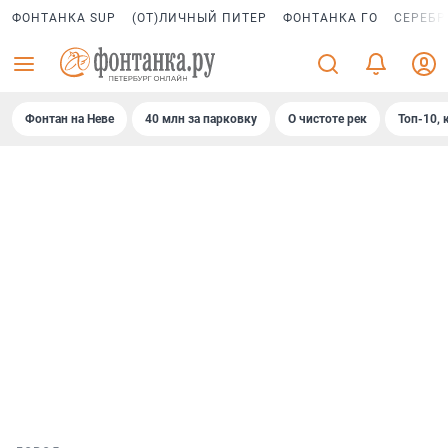
ФОНТАНКА SUP
(ОТ)ЛИЧНЫЙ ПИТЕР
ФОНТАНКА ГО
СЕРЕБР
Фонтан на Неве
40 млн за парковку
О чистоте рек
Топ-10, 