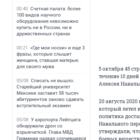
00:40
Счетная палата: более
100 видов научного
оборудования невозможно
купить ни в России, ни в
дружественных странах
00:21
«Где мои носки» и еще 3
фразы, которые слышит
женщина, ставшая матерью
для своего мужа
5 октября 45 с
течение 10 дней
05/08
Списать не вышло.
Алексея Наваль
Старейший университет
Мексики заставит 58 тысяч
абитуриентов заново сдавать
20 августа 2020
вступительный экзамен
который летел и
политика доста
05/08
У аэропорта Лейпцига
Навального пер
обнаружили дрон со
утверждали, чт
взрывчаткой. Глава МВД
боевых веществ
Германии назвал случившееся