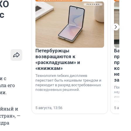
ХО
с
Петербуржцы
Банк К
возвращаются к
програ
«раскладушкам» и
приоб
«книжкам»
комме
недви
Технология гибких дисплеев
и с
застр
перестает быть нишевым трендом и
ла его
переходит в разряд востребованных
Покупка 
повседневных решений.
ии.
недвижи
инструме
предприн
офис, ск
5 августа, 13:56
5 августа,
тойный и
или гото
тран», —
успех сд
выбора о
ндра
финанси