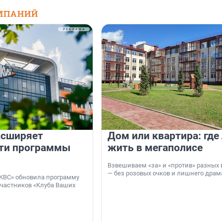
МПАНИЙ
асширяет
Дом или квартира: где
ти программы
жить в мегаполисе
Взвешиваем «за» и «против» разных 
— без розовых очков и лишнего драм
КВС» обновила программу
участников «Клуба Ваших