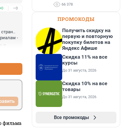
66 378
+0
–0
ПРОМОКОДЫ
Получить скидку на
тран.. 
первую и повторную
иалам - 
покупку билетов на
 

Яндекс Афише
?
+0
–0
Скидка 11% на все
курсы
До 31 августа, 2026
Скидка 10% на все
товары
До 31 августа, 2026
равить
Все промокоды
го фильма