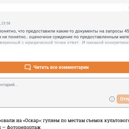
, 23:58
понятно, что предоставили какие-то документы на запросы 45 с
х не понятно.. оценочное суждение по предоставленным матер
еренный с юридической точки ответ.. И никакой конкретики..
молодцы.. но где фактический материал, чего предоставили?
Читать все комментарии
Отп
овали на «Оскар»: гуляем по местам съемок культово
я — фоторепортаж