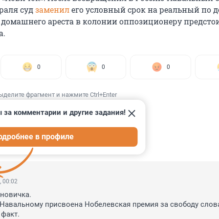
враля суд
заменил
его условный срок на реальный по д
м домашнего ареста в колонии оппозиционеру предсто
а.
0
0
0
ыделите фрагмент и нажмите Ctrl+Enter
 за комментарии и другие задания!
одробнее в профиле
ИИ
19
, 00:02
новичка.

Навальному присвоена Нобелевская премия за свободу слова. 
факт.