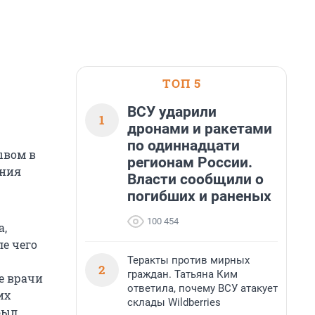
ТОП 5
ВСУ ударили
1
дронами и ракетами
по одиннадцати
ывом в
регионам России.
ения
Власти сообщили о
погибших и раненых
100 454
а,
ле чего
Теракты против мирных
2
граждан. Татьяна Ким
е врачи
ответила, почему ВСУ атакует
их
склады Wildberries
был