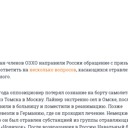
тран-членов ОЗХО направили России обращение с приз
 ответить на
несколько вопросов
, касающихся отравл
ного.
 года оппозиционер потерял сознание на борту самолет
з Томска в Москву. Лайнер экстренно сел в Омске, пос
вили в больницу и поместили в реанимацию. Позже
евезли в Германию, где он проходил лечение. Немецки
о он был отравлен субстанцией из группы отравляющ
 «Новичок». После возвращения в Россию Навальный 