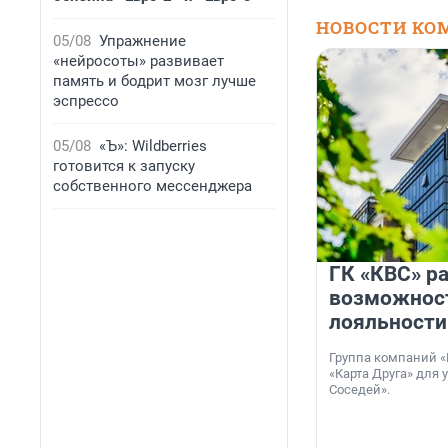
НОВОСТИ КО
05/08
Упражнение
«нейросоты» развивает
память и бодрит мозг лучше
эспрессо
05/08
«Ъ»: Wildberries
готовится к запуску
собственного мессенджера
ГК «КВС» р
возможнос
лояльности
Группа компаний «
«Карта Друга» для 
Соседей».