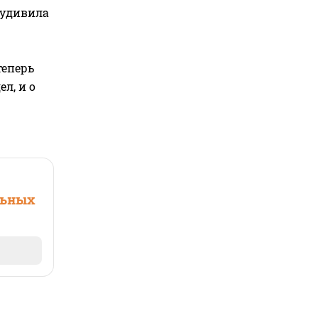
 удивила
теперь
л, и о
льных