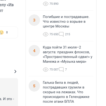
75 890
елу «Ив
ит
Погибшие и пострадавшие.
3
Что известно о взрыве в
центре Москвы
0
75 650
215
Куда пойти 31 июля–2
4
августа: праздник флоксов,
«Пространственный сдвиг» у
Манежа и «Музыка мира»
75 007
7
Галька била в людей,
5
пострадавших грузили в
скорые на лежаках. Что
происходило в Геленджике
И это - 
после атаки БПЛА