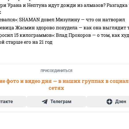
ри Урана и Нептуна идут дожди из алмазов? Разгадка
х
евался»: SHAMAN довел Мизулину — что он натворил
 певица Жасмин здорово похудела — как она выглядит 
росил 15 килограммов»: Влад Прохоров — о том, как худе
 старше его на 21 год
ПРИСОЕДИНИТЬСЯ
е фото и видео дня — в наших группах в социа
сетях
нтакте
Телеграм
Дзен