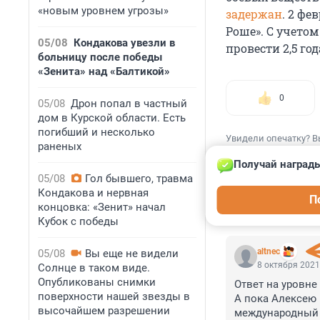
«новым уровнем угрозы»
задержан
. 2 фе
Роше». С учето
05/08
Кондакова увезли в
провести 2,5 год
больницу после победы
«Зенита» над «Балтикой»
0
05/08
Дрон попал в частный
дом в Курской области. Есть
погибший и несколько
Увидели опечатку? В
раненых
Получай награды
05/08
Гол бывшего, травма
Кондакова и нервная
П
концовка: «Зенит» начал
КОММЕНТАР
Кубок с победы
altnec
05/08
Вы еще не видели
8 октября 2021
Солнце в таком виде.
Опубликованы снимки
Ответ на уровне 
поверхности нашей звезды в
А пока Алексею 
высочайшем разрешении
международный 