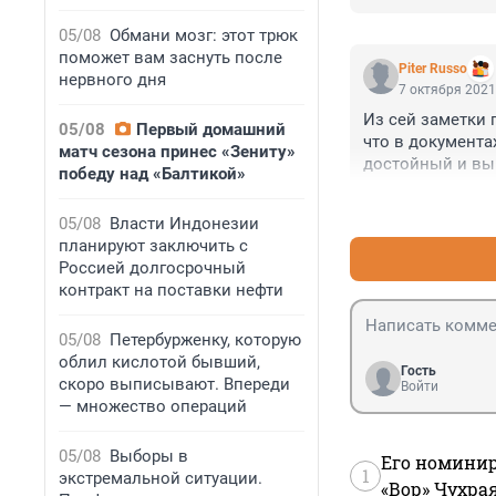
05/08
Обмани мозг: этот трюк
поможет вам заснуть после
Piter Russo
нервного дня
7 октября 2021
Из сей заметки 
05/08
Первый домашний
что в документа
матч сезона принес «Зениту»
достойный и выв
победу над «Балтикой»
Предоставили и 
05/08
Власти Индонезии
планируют заключить с
Россией долгосрочный
контракт на поставки нефти
05/08
Петербурженку, которую
облил кислотой бывший,
Гость
скоро выписывают. Впереди
Войти
— множество операций
05/08
Выборы в
Его номинир
1
экстремальной ситуации.
«Вор» Чухра