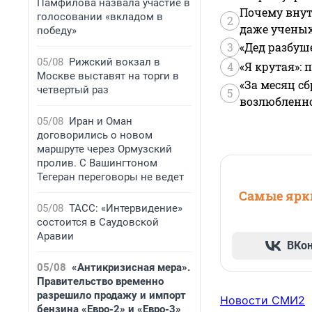
Памфилова назвала участие в
Почему внут
голосовании «вкладом в
2
даже учены
победу»
3
«Дед разбуш
05/08
Рижский вокзал в
4
«Я крутая»:
Москве выставят на торги в
«За месяц сб
четвертый раз
5
возлюбленной
05/08
Иран и Оман
договорились о новом
маршруте через Ормузский
пролив. С Вашингтоном
Тегеран переговоры не ведет
Самые ярки
05/08
ТАСС: «Интервидение»
состоится в Саудовской
Аравии
ВКо
05/08
«Антикризисная мера».
Правительство временно
разрешило продажу и импорт
Новости СМИ2
бензина «Евро-2» и «Евро-3»