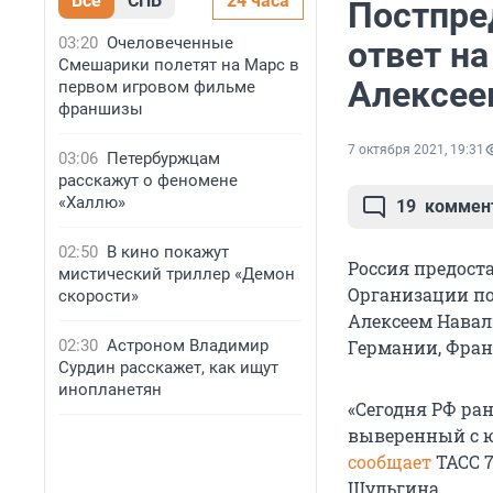
Все
СПБ
24 часа
Постпре
03:20
Очеловеченные
ответ на
Смешарики полетят на Марс в
Алексее
первом игровом фильме
франшизы
7 октября 2021, 19:31
03:06
Петербуржцам
расскажут о феномене
«Халлю»
19
коммен
02:50
В кино покажут
Россия предост
мистический триллер «Демон
Организации по
скорости»
Алексеем Навал
02:30
Астроном Владимир
Германии, Фран
Сурдин расскажет, как ищут
инопланетян
«Сегодня РФ ран
выверенный с ю
сообщает
ТАСС 7
Шульгина.