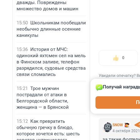
дважды. Повреждены
множество домов и машин
15:50
Школьникам пообещали
необычно длинные осенние
каникулы
15:36
История от МЧС:
одинокий яхтсмен сел на мель
0
в Финском заливе, телефон
разрядился, судовые средства
связи сломались
Увидели опечатку? В
Получай награды
15:21
Трое мужчин
пострадали от атаки в
Белгородской области,
П
женщина — в Брянской
КОММЕНТАР
15:12
Как превратить
SNOW
обычную гречку в блюдо,
4 октября 2021
которое хочется есть: шесть
за такие фортел