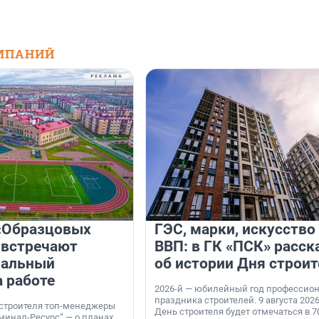
МПАНИЙ
«Образцовых
ГЭС, марки, искусство
 встречают
ВВП: в ГК «ПСК» расск
нальный
об истории Дня строит
а работе
2026-й — юбилейный год профессио
праздника строителей. 9 августа 2026
 строителя топ-менеджеры
День строителя будет отмечаться в 70
минал-Ресурс“ — о планах