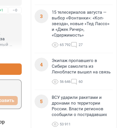
+1
–0
15 телесериалов августа —
3
выбор «Фонтанки»: «Коп-
звезда», новые «Тед Лассо»
и «Джек Ричер»,
 
«Одержимость»
за 
ный 
65 792
27
дидату 
+1
–0
Экипаж пропавшего в
4
Сибири самолета из
Ленобласти вышел на связь
56 646
60
ВСУ ударили ракетами и
равить
5
дронами по территории
России. Власти регионов
сообщили о пострадавших
ор
53 911