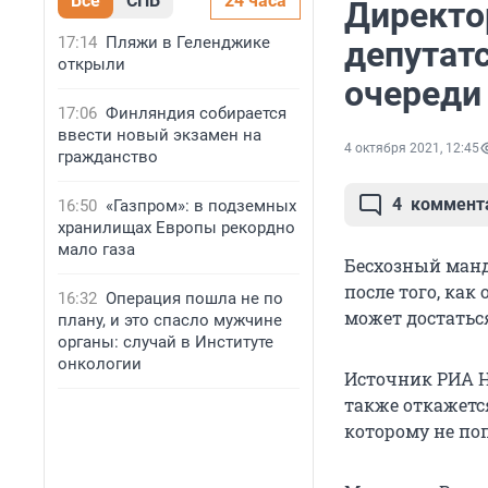
Все
СПБ
24 часа
Директо
17:14
Пляжи в Геленджике
депутатс
открыли
очереди
17:06
Финляндия собирается
ввести новый экзамен на
4 октября 2021, 12:45
гражданство
4
коммент
16:50
«Газпром»: в подземных
хранилищах Европы рекордно
мало газа
Бесхозный манд
после того, как
16:32
Операция пошла не по
может достатьс
плану, и это спасло мужчине
органы: случай в Институте
онкологии
Источник РИА Н
также откажетс
которому не поп