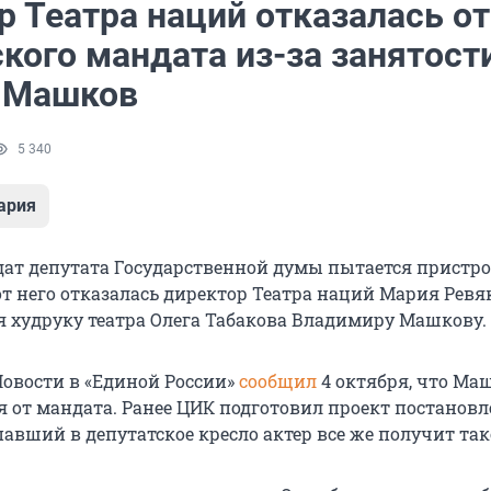
р Театра наций отказалась от
кого мандата из-за занятости
 Машков
5 340
ария
ат депутата Государственной думы пытается пристр
 от него отказалась директор Театра наций Мария Ревя
я худруку театра Олега Табакова Владимиру Машкову.
овости в «Единой России»
сообщил
4 октября, что Ма
я от мандата. Ранее ЦИК подготовил проект постановл
авший в депутатское кресло актер все же получит так