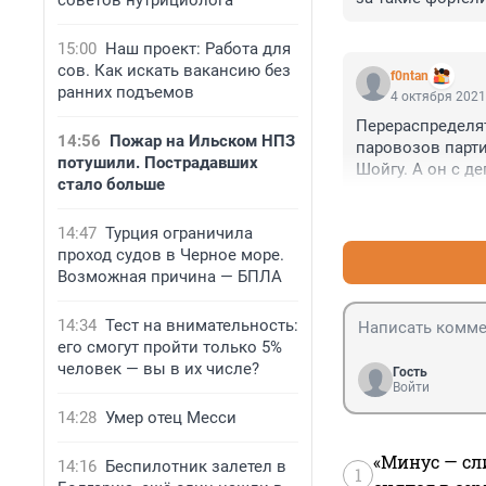
советов нутрициолога
15:00
Наш проект: Работа для
сов. Как искать вакансию без
f0ntan
ранних подъемов
4 октября 2021
Перераспределят
14:56
Пожар на Ильском НПЗ
паровозов парти
потушили. Пострадавших
Шойгу. А он с д
стало больше
принцип - раз к
другой партии
14:47
Турция ограничила
проход судов в Черное море.
Возможная причина — БПЛА
14:34
Тест на внимательность:
его смогут пройти только 5%
человек — вы в их числе?
Гость
Войти
14:28
Умер отец Месси
«Минус — сл
14:16
Беспилотник залетел в
1