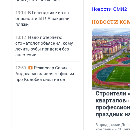
Новости СМИ2
13:14
В Геленджике из-за
опасности БПЛА закрыли
НОВОСТИ КО
пляжи
13:12
Надо потерпеть:
стоматолог объяснил, кому
лечить зубы придется без
анестезии
12:59
Режиссер Сарик
Андреасян заявляет: фильм
про Колобка снял не он
Строители 
кварталов»
профессио
праздник н
В преддверии Дня
компании «СЗ „Тер