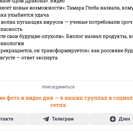
риале «Дом Дракона». Видео
несет новые возможности»: Тамара Глоба назвала, кому
ака улыбнется удача
 волна пугающих вирусов — ученые потребовали сроч
опасность
те свои будущие опухоли». Биолог назвал продукты, 
онкологии
прекращается, он трансформируется»: как россияне буд
вгусте — ответ эксперта
ПРИСОЕДИНИТЬСЯ
е фото и видео дня — в наших группах в социа
сетях
нтакте
Телеграм
Дзен