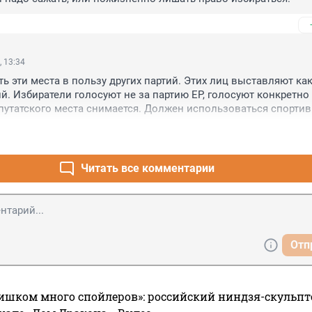
, 13:34
ь эти места в пользу других партий. Этих лиц выставляют как
й. Избиратели голосуют не за партию ЕР, голосуют конкретно 
епутатского места снимается. Должен использоваться спортив
андидат вашей партии снялся, его место должно достаться кан
Читать все комментарии
Отп
ишком много спойлеров»: российский ниндзя-скульпт