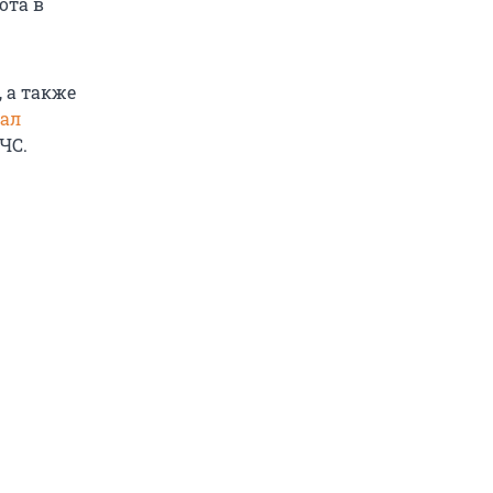
ота в
 а также
тал
ЧС.