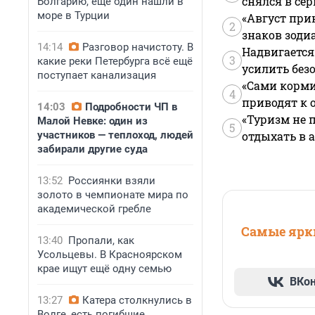
снялся в се
Болгарию, ещё один нашли в
море в Турции
«Август при
2
знаков зоди
14:14
Разговор начистоту. В
Надвигается
3
какие реки Петербурга всё ещё
усилить без
поступает канализация
«Сами корми
4
приводят к 
14:03
Подробности ЧП в
«Туризм не 
Малой Невке: один из
5
участников — теплоход, людей
отдыхать в а
забирали другие суда
13:52
Россиянки взяли
золото в чемпионате мира по
академической гребле
Самые ярки
13:40
Пропали, как
Усольцевы. В Красноярском
крае ищут ещё одну семью
ВКо
13:27
Катера столкнулись в
Волге, есть погибшие