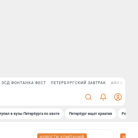
ЗСД ФОНТАНКА ФЕСТ
ПЕТЕРБУРГСКИЙ ЗАВТРАК
АФИША PLUS
тупил в вузы Петербурга по квоте
Петербург ищет креатив
Рейтинги
НОВОСТИ КОМПАНИЙ
НОВОС