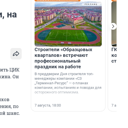
, на
Строители «Образцовых
ГК «Ед
кварталов» встречают
коллег
профессиональный
строит
праздник на работе
оить ЦИК
В преддверии Дня строителя топ-
кина. Он
менеджеры компании «СЗ
„Терминал-Ресурс“ — о планах
компании, испытаниях и поводах для
осторожного оптимизма.
шков
7 августа, 18:00
7 августа,
ения, по
ой шанс.