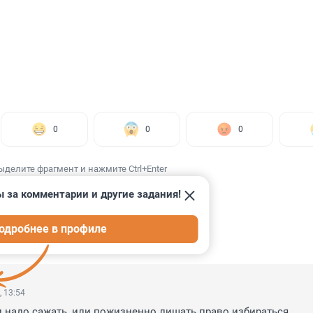
0
0
0
ыделите фрагмент и нажмите Ctrl+Enter
 за комментарии и другие задания!
одробнее в профиле
ИИ
4
, 13:54
и надо сажать, или пожизненно лишать право избираться.