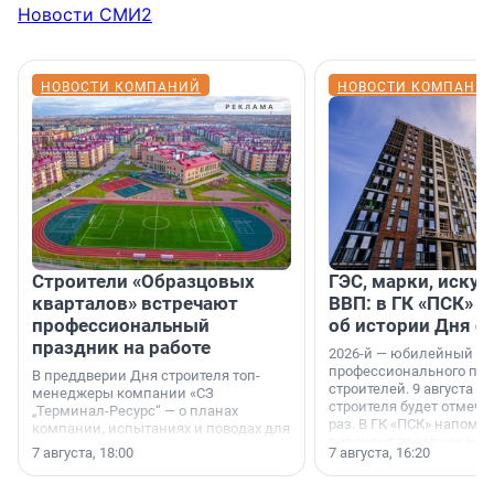
Новости СМИ2
НОВОСТИ КОМПАНИЙ
НОВОСТИ КОМПАНИ
Строители «Образцовых
ГЭС, марки, искус
кварталов» встречают
ВВП: в ГК «ПСК» р
профессиональный
об истории Дня с
праздник на работе
2026-й — юбилейный го
профессионального пр
В преддверии Дня строителя топ-
строителей. 9 августа 2
менеджеры компании «СЗ
строителя будет отмечат
„Терминал-Ресурс“ — о планах
раз. В ГК «ПСК» напомни
компании, испытаниях и поводах для
появился праздник и к
осторожного оптимизма.
7 августа, 18:00
7 августа, 16:20
поменялась роль строит