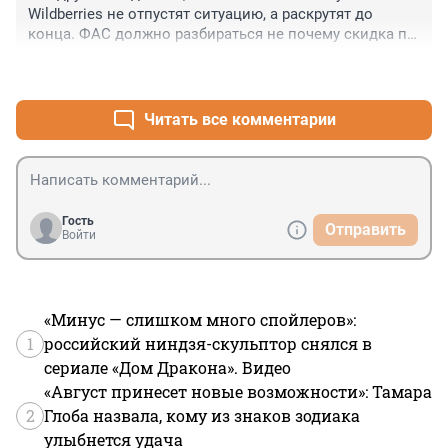
Wildberries не отпустят ситуацию, а раскрутят до 
конца. ФАС должно разбираться не почему скидка по 
карте МИР и СберPay, а почему у Visa и MC комиссии в 
+0
–0
России почти в 3 раза выше чем эти же комиссии в 
европейских странах.

А Греф как всегда. Его СберPay оказывается в 
Читать все комментарии
привилегированном положении, но он внезапно 
топит за других. Удивительно (нет)
Гость
Отправить
Войти
«Минус — слишком много спойлеров»:
1
российский ниндзя-скульптор снялся в
сериале «Дом Дракона». Видео
«Август принесет новые возможности»: Тамара
2
Глоба назвала, кому из знаков зодиака
улыбнется удача