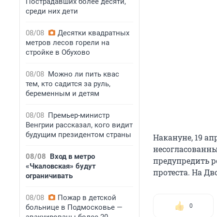
Пострадавших более десяти,
среди них дети
08/08
Десятки квадратных
метров лесов горели на
стройке в Обухово
08/08
Можно ли пить квас
тем, кто садится за руль,
беременным и детям
08/08
Премьер-министр
Венгрии рассказал, кого видит
будущим президентом страны
Накануне, 19 а
несогласованны
08/08
Вход в метро
предупредить р
«Чкаловская» будут
протеста. На Д
ограничивать
08/08
Пожар в детской
0
больнице в Подмосковье —