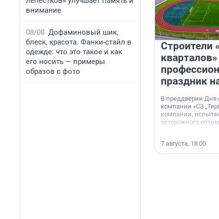
лепестков» улучшает память и
внимание
08/08
Дофаминовый шик,
блеск, красота. Фанки-стайл в
Строители 
одежде: что это такое и как
кварталов»
его носить — примеры
профессио
образов с фото
праздник н
В преддверии Дня
компании «СЗ „Тер
компании, испытан
осторожного опти
7 августа, 18:00