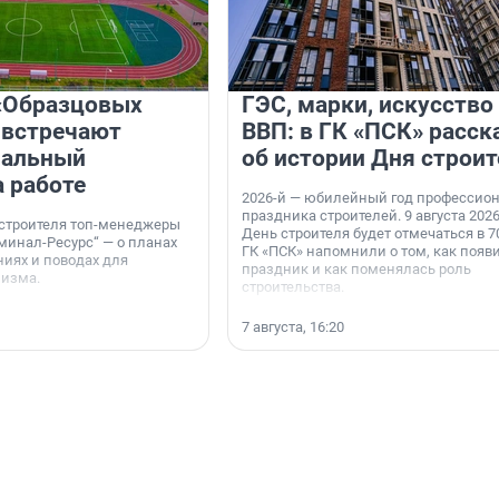
«Образцовых
ГЭС, марки, искусство
 встречают
ВВП: в ГК «ПСК» расск
нальный
об истории Дня строит
а работе
2026-й — юбилейный год профессио
праздника строителей. 9 августа 2026
 строителя топ-менеджеры
День строителя будет отмечаться в 70
минал-Ресурс“ — о планах
ГК «ПСК» напомнили о том, как появ
иях и поводах для
праздник и как поменялась роль
мизма.
строительства.
7 августа, 16:20