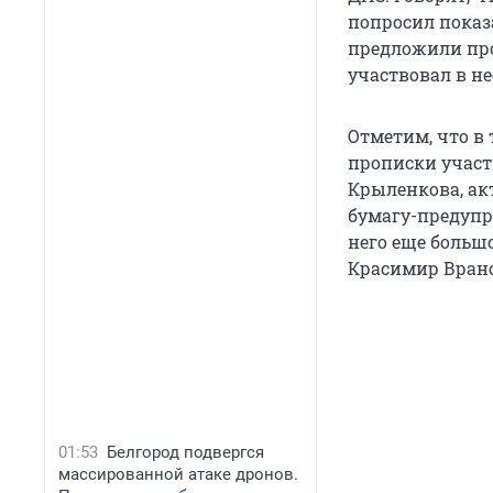
попросил показ
предложили прос
участвовал в н
Отметим, что в
прописки участ
Крыленкова, ак
бумагу-предупре
него еще большо
Красимир Вран
01:53
Белгород подвергся
массированной атаке дронов.