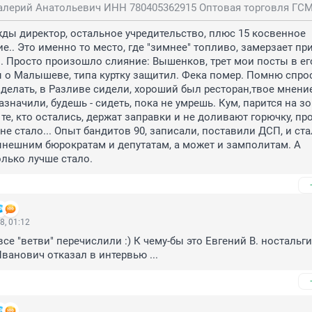
жды директор, остальное учредительство, плюс 15 косвенное 

.. Это именно то место, где "зимнее" топливо, замерзает при
... Просто произошло слияние: Вышенков, трет мои посты в его
 о Малышеве, типа куртку защитил. Фека помер. Помню спроси
 делать, в Разливе сидели, хороший был ресторан,твое мнение
азначили, будешь - сидеть, пока не умрешь. Кум, парится на зо
 те, кто остались, держат заправки и не доливают горючку, пр
не стало... Опыт бандитов 90, записали, поставили ДСП, и ста
нешним бюрократам и депутатам, а может и замполитам. А 
олько лучше стало.
8, 01:12
се "ветви" перечислили :) К чему-бы это Евгений В. ностальгиру
ванович отказал в интервью ...