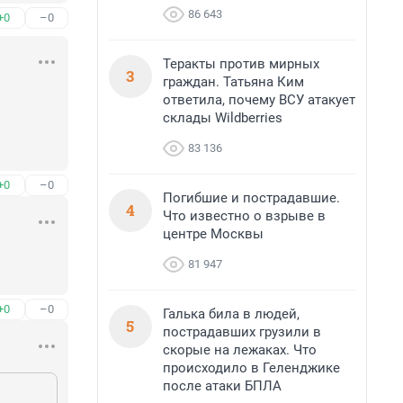
86 643
+0
–0
Теракты против мирных
3
граждан. Татьяна Ким
ответила, почему ВСУ атакует
склады Wildberries
83 136
+0
–0
Погибшие и пострадавшие.
4
Что известно о взрыве в
центре Москвы
81 947
+0
–0
Галька била в людей,
5
пострадавших грузили в
скорые на лежаках. Что
происходило в Геленджике
после атаки БПЛА