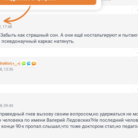
, 17:48
 Забыть как страшный сон. А они ещё ностальгируют и пытаютс
о псевдонаучный каркас натянуть.
truktor(◕‿◕)
8, 13:36
8, 09:40
раведный гнев вызову своим вопросом,но удержаться не мог
о человека по имени Валерий Ледовских?Не последний челове
 конце 90-х пропал.слышал,что тоже доктором стал,но педагог