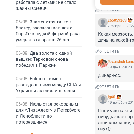
работала с детьми: не стало
Фаины Саевич
ОТВЕТИТЬ
265859269
06/08
Знаменитая тикток-
2 февраля 2022
блогер, рассказывавшая о
борьбе с редкой формой рака,
Какая мерзость.
умерла в возрасте 26 лет
дичь на какой-т
ОТВЕТИТЬ
06/08
Два золота с одной
вышки: Терновой снова
Tovarishch kons
победил в Париже
28 декабря 201
Дикари-сс.
06/08
Politico: обмен
разведданными между США и
ОТВЕТИТЬ
Украиной активизировался
Ig60
19 декабря 201
06/08
Июль стал рекордным
для «ЛизаАлерт» в Петербурге
Понимаю,какой п
и Ленобласти по
нибудь знает пр
потерявшимся
этой компании,в
наук))