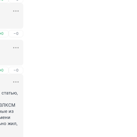
+0
–0
+0
–0
статью, 
 ВЛКСМ 
ые из 
мени 
но жил, 