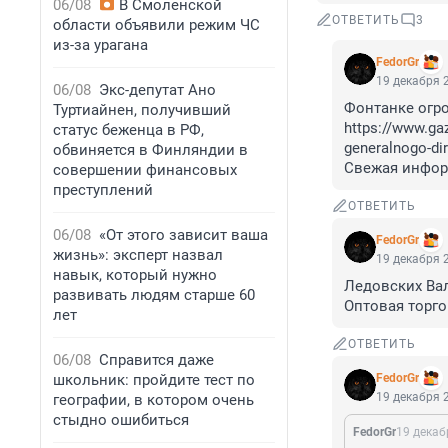
06/08
В Смоленской
ОТВЕТИТЬ
3
области объявили режим ЧС
из-за урагана
FedorGr
19 декабря 2
06/08
Экс-депутат Ано
Фонтанке огро
Туртиайнен, получивший
https://www.gaz
статус беженца в РФ,
generalnogo-dir
обвиняется в Финляндии в
Свежая инфор
совершении финансовых
преступлений
ОТВЕТИТЬ
06/08
«От этого зависит ваша
FedorGr
жизнь»: эксперт назвал
19 декабря 2
навык, который нужно
Ледовских Вал
развивать людям старше 60
Оптовая торго
лет
ОТВЕТИТЬ
06/08
Справится даже
школьник: пройдите тест по
FedorGr
19 декабря 2
географии, в котором очень
стыдно ошибиться
FedorGr
19 декаб