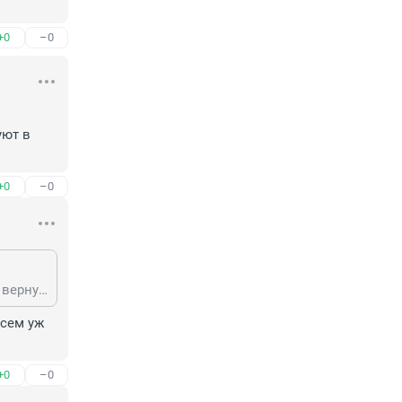
+0
–0
ют в 
+0
–0
А и пусть с ним... Я каждый второй день встречаю питерских... Уже хочется вернуться, даже не понимаю, откуда у таких дураков появились деньги. Воруют в наглую.
сем уж 
+0
–0