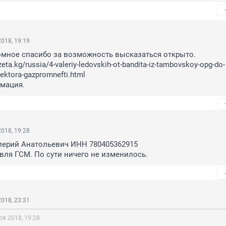
018, 19:19
мное спасибо за возможность высказаться открыто.

eta.kg/russia/4-valeriy-ledovskih-ot-bandita-iz-tambovskoy-opg-do-
ektora-gazpromnefti.html

мация.
018, 19:28
ерий Анатольевич ИНН 780405362915 

вля ГСМ. По сути ничего не изменилось.
018, 23:31
ря 2018, 19:28