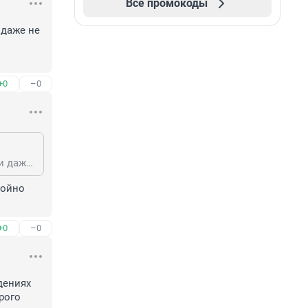
Все промокоды
даже не 
+0
–0
..или скучно сложилась биография для интервью.Он не "босс всех боссов" и даже не доктор социологических наук,как его бывший "коллега" Пенсионер-миллионер.Скучно.
ойно 
+0
–0
ениях 
ого 