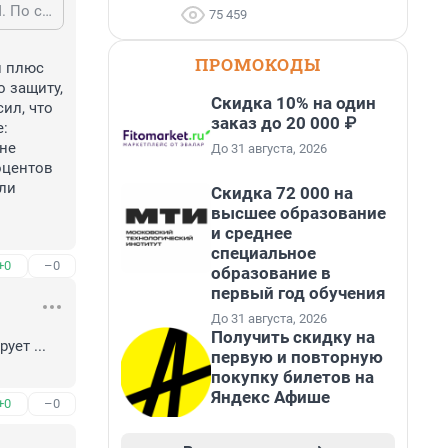
Ледовских Валерий Анатольевич ИНН 780405362915 Оптовая торговля ГСМ. По сути ничего не изменилось.
75 459
ПРОМОКОДЫ
 плюс 
 защиту, 
Скидка 10% на один
л, что 
заказ до 20 000 ₽
: 
не 
До 31 августа, 2026
оцентов 
ли 
Скидка 72 000 на
высшее образование
и среднее
специальное
+0
–0
образование в
первый год обучения
До 31 августа, 2026
Получить скидку на
ет ... 
первую и повторную
покупку билетов на
Яндекс Афише
+0
–0