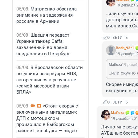
19 декабря 2
06/08
Матвиенко обратила
..или скучно 
внимание на задержания
доктор социол
россиян в Армении
миллионер.Ск
06/08
Швеция передаст
ОТВЕТИТЬ
Украине танкер Caffa,
захваченный во время
Boris_93*1
следования в Петербург
19 декабря 2
Mafioza
19 декаб
06/08
В Ярославской области
потушили резервуары НПЗ,
загоревшиеся в результате
Скорее имидж 
«самой массовой атаки
выступил в то
БПЛА»
ОТВЕТИТЬ
06/08
«Стоит скорая с
включенными мигалками»:
Mafioza
ДТП с мотоциклом
19 декабря 201
произошло в Выборгском
Лично мне режут
районе Петербурга — видео
АУЕшных бестоло