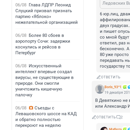
06/08
Глава ЛДПР Леонид
Слуцкий призвал признать
6 юр.лиц, два
партию «Яблоко»
аффилирование
нежелательной организацией
двух градусах
и пишет опусы
06/08
Более 80 сбоев в
со мной будут
аэропорту Сочи: задержки
ответил, раз н
коснулись и рейсов в
бесконечно. А
Петербург
80 уже просто 
передавать ны
06/08
Искусственный
государству т
интеллект впервые создал
вирусы, не существующие в
ОТВЕТИТЬ
природе. Они смогли
Boris_93*1
уничтожить кишечную
19 декабря 201
палочку
В Девяткино не в
или Александр И
06/08
Съезды с
Левашовского шоссе на КАД
ОТВЕТИТЬ
2
и обратно полностью
перекроют на неделю
Mafioza