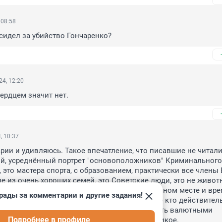
 08:58
сидел за убийство Гончаренко?
4, 12:20
сердцем значит нет.
, 10:37
ии и удивляюсь. Такое впечатление, что писавшие не читали 
й, усреднённый портрет "основоположников" Криминального 
 это мастера спорта, с образованием, практически все члены
е из очень хороших семей, это Советские люди, это не животн
нопланетяне. Так сложилось, что в определённом месте и вре
рады за комментарии и другие задания!
одготовленными, по тому что спортсмены. Те кто действитель
ал то время помнят, как девченки хотели стать валютными 
Подробнее в профиле
а мальчишки бандитами, время такое было, дикое.