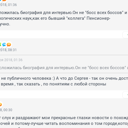
018, 01:36
сложилась биография для интервью.Он не "босс всех боссов" и 
огических наук,как его бывший "коллега" Пенсионер-
учно.
018, 08:31
ря 2018, 01:36
не публичного человека :) А что до Сергея - так он очень дост
 время , так сказать , по понятиям с любой стороны
8, 00:30
 слух и раздражают мои прекрасные глазки новости о похожд
чей и потому-лучше читать воспоминания о том городе,котор