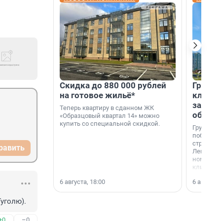
Скидка до 880 000 рублей
Группа
на готовое жильё*
клиен
застро
Теперь квартиру в сданном ЖК
област
«Образцовый квартал 14» можно
купить со специальной скидкой.
Группа А
победите
строител
равить
Ленингра
номинац
клиенто
застройщ
6 августа, 18:00
6 августа,
области»
Гуголю).
+0
–0