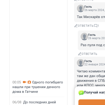
Гость
26 марта 2024,
Так Мискарёв от
ОТВЕТИТЬ
1
Гость
26 марта 202
Раз пуля под 
ОТВЕТИТЬ
Гость
22 января 2024
Читаю комментар
там же дан общи
движения в СПБ,
00:05
Одного погибшего
или КПСС, многи
нашли при тушении дачного
джунглей и не и
дома в Гатчине
Получай наг
они оказались п
а главное понем
06/08
До последних дней
проститутками, 