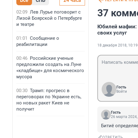
Все
СПБ
24 часа
ПЕРЕЙТИ К ПУ
37 комм
02:09
Лев Лурье поговорит с
Лизой Боярской о Петербурге
и театре
Юбилей мафии: 
своих услуг
01:01
Сообщение о
реабилитации
18 декабря 2018, 10:19
00:46
Российские ученые
предложили создать на Луне
«кладбище» для космического
мусора
Гость
00:30
Трамп: прогресс в
Войти
переговорах по Украине есть,
но новых ракет Киев не
получит
Гость
26 марта 2024,
Битиё определяет
ОТВЕТИТЬ