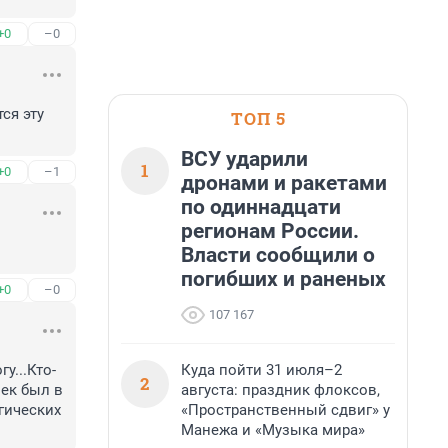
+0
–0
я эту 
ТОП 5
ВСУ ударили
1
+0
–1
дронами и ракетами
по одиннадцати
регионам России.
Власти сообщили о
погибших и раненых
+0
–0
107 167
Куда пойти 31 июля–2
у...Кто-
2
августа: праздник флоксов,
к был в 
«Пространственный сдвиг» у
ических 
Манежа и «Музыка мира»