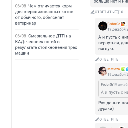
больше нет и ник
06/08
Чем отличается корм
для стерилизованных котов
ОТВЕТИТЬ
10
от обычного, объясняет
ветеринар
FedorGr
19 декабря 2
06/08
Смертельное ДТП на
А и пусть с ни
КАД: человек погиб в
вернуться, да
результате столкновения трех
наглую.
машин
ОТВЕТИТЬ
Mafioza
19 декабря 2
FedorGr
19 декаб
Раз деньги по
дураки)
ОТВЕТИТЬ