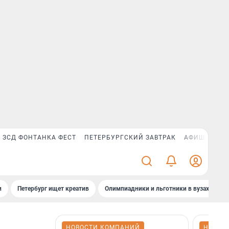
ЗСД ФОНТАНКА ФЕСТ
ПЕТЕРБУРГСКИЙ ЗАВТРАК
АФИША PLUS
и
Петербург ищет креатив
Олимпиадники и льготники в вузах СПб
НОВОСТИ КОМПАНИЙ
НОВОС