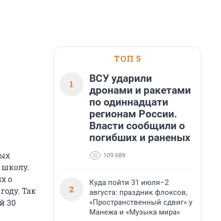
ТОП 5
ВСУ ударили
1
дронами и ракетами
по одиннадцати
регионам России.
Власти сообщили о
погибших и раненых
ных
109 689
 школу.
х о
Куда пойти 31 июля–2
2
году. Так
августа: праздник флоксов,
й 30
«Пространственный сдвиг» у
Манежа и «Музыка мира»