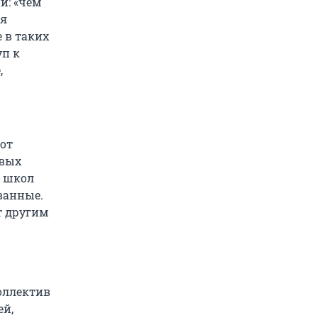
и: «чем
ся
 в таких
уп к
,
 от
ивых
х школ
ванные.
т другим
оллектив
ей,