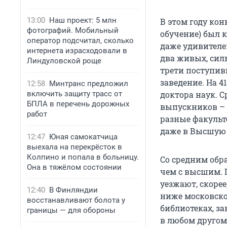
13:00
Наш проект: 5 млн
В этом году кон
фотографий. Мобильный
обучение) был к
оператор подсчитал, сколько
даже удивителе
интернета израсходовали в
два живых, сил
Линдуловской роще
трети поступив
заведение. На 4
12:58
Минтранс предложил
включить защиту трасс от
доктора наук. С
БПЛА в перечень дорожных
выпускников – 
работ
разные факульте
даже в Высшую
12:47
Юная самокатчица
выехала на перекрёсток в
Колпино и попала в больницу.
Со средним обра
Она в тяжёлом состоянии
чем с высшим. 
уезжают, скоре
12:40
В Финляндии
ниже московской
восстанавливают болота у
библиотеках, з
границы — для обороны
в любом другом