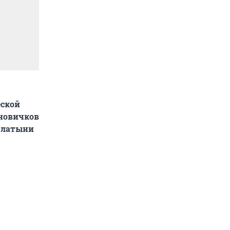
еской
 новичков
я латыни