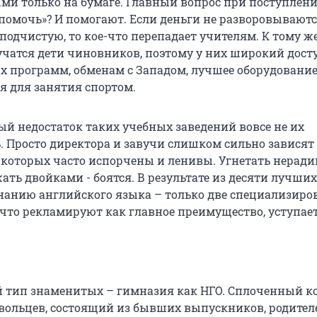
ми только на бумаге. Главный вопрос при поступлени
помочь»? И помогают. Если деньги не разворовывают
одчистую, то кое-что перепадает учителям. К тому же
учатся дети чиновников, поэтому у них широкий дост
х программ, обменам с Западом, лучшее оборудование
я для занятия спортом.
ый недостаток таких учебных заведений вовсе не их
. Просто директора и завучи слишком сильно зависят
и которых часто испорчены и ленивы. Угнетать нерад
ать двойками - боятся. В результате из десяти лучши
знанию английского языка – только две специализиро
, что рекламируют как главное преимущество, уступае
ой тип знаменитых – гимназия как НГО. Сплоченный к
вольцев, состоящий из бывших выпускников, родител