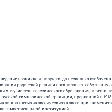
аведение возникло «снизу», когда несколько озабочен
зования родителей решили организовать собственную
и энтузиастов классического образования, мечтавши
 русской гимназической традиции, прерванной в 1918 
никли два пятых «классических» класса при знаменито
ала самостоятельной институцией.