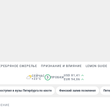
ЕРЕБРЯНОЕ ОЖЕРЕЛЬЕ
ПРИЗНАНИЕ И ВЛИЯНИЕ
LEMON GUIDE
USD 81,41
СЕЙЧАС
3
ПРОБКИ
+23°C
EUR 94,06
поступил в вузы Петербурга по квоте
Финский залив позеленел
Пете
НЕНИЕ