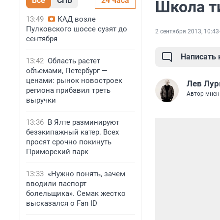
Все
СПБ
24 часа
Школа т
13:49
КАД возле
Пулковского шоссе сузят до
2 сентября 2013, 10:43
сентября
Написать
13:42
Область растет
объемами, Петербург —
ценами: рынок новостроек
Лев Лур
региона прибавил треть
Автор мнен
выручки
13:36
В Ялте разминируют
безэкипажный катер. Всех
просят срочно покинуть
Приморский парк
13:33
«Нужно понять, зачем
вводили паспорт
болельщика». Семак жестко
высказался о Fan ID