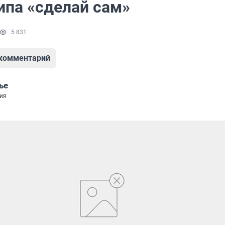
ипа «сделай сам»
5 831
 комментарий
ье
ия