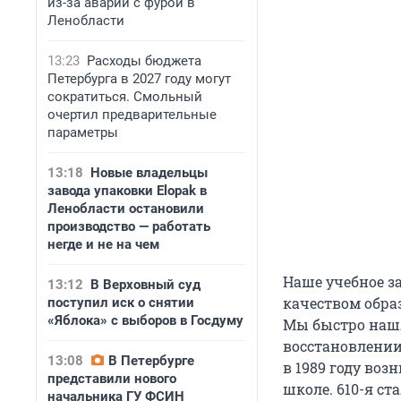
из-за аварии с фурой в
Ленобласти
13:23
Расходы бюджета
Петербурга в 2027 году могут
сократиться. Смольный
очертил предварительные
параметры
13:18
Новые владельцы
завода упаковки Elopak в
Ленобласти остановили
производство — работать
негде и не на чем
Наше учебное з
13:12
В Верховный суд
качеством обра
поступил иск о снятии
«Яблока» с выборов в Госдуму
Мы быстро нашл
восстановлении
13:08
В Петербурге
в 1989 году воз
представили нового
школе. 610-я ст
начальника ГУ ФСИН