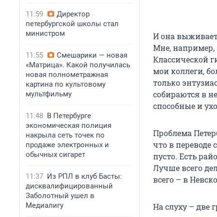
11:59
Директор
петербургской школы стал
министром
И она выживает
Мне, например, 
11:55
Смешарики — новая
Классической ги
«Матрица». Какой получилась
мои коллеги, бо
новая полнометражная
только энтузиа
картина по культовому
собираются в н
мультфильму
способные и ух
11:48
В Петербурге
экономическая полиция
Проблема Петер
накрыла сеть точек по
что в переводе 
продаже электронных и
обычных сигарет
пусто. Есть рай
Лучше всего де
11:37
Из РПЛ в клуб Басты:
всего – в Невск
дисквалифицированный
Заболотный ушел в
Медиалигу
На слуху – две 