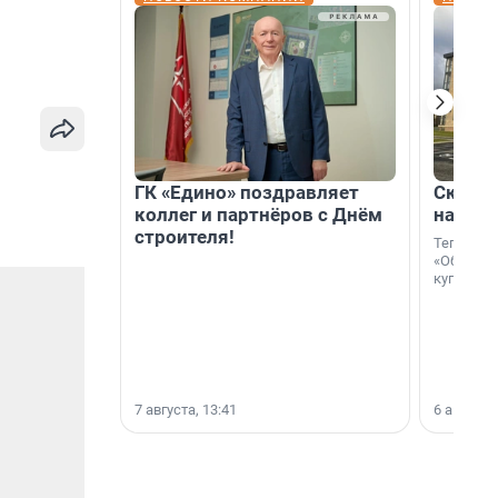
ГК «Едино» поздравляет
Скидка
коллег и партнёров с Днём
на гот
строителя!
Теперь к
«Образцо
купить с
7 августа, 13:41
6 августа,