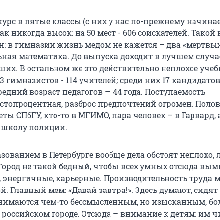
курс в пятые классы (с них у нас по-прежнему начина
ак никогда высок: на 50 мест - 606 соискателей. Такой
н: в гимназии жизнь медом не кажется – два «мертвых
ьная математика. До выпуска доходит в лучшем случа
ших. В остальном же это действительно неплохое учеб
13 гимназистов - 114 учителей; среди них 17 кандидатов
редний возраст педагогов — 44 года. Поступаемость
стопроцентная, разброс предпочтений огромен. Полов
ты СПбГУ, кто-то в МГИМО, пара человек – в Гарвард, 
 школу полиции.
зованием в Петербурге вообще дела обстоят неплохо, 
Город не такой бедный, чтобы всех умных отсюда вым
е, энергичные, карьерные. Производительность труда 
. Главный мем: «Давай завтра!». Здесь думают, сидят
анимаются чем-то бессмысленным, но изысканным, бо
 российском городе. Отсюда – внимание к детям: им 