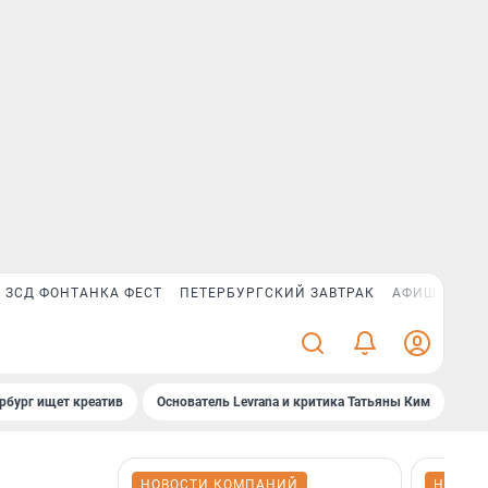
ЗСД ФОНТАНКА ФЕСТ
ПЕТЕРБУРГСКИЙ ЗАВТРАК
АФИША PLUS
рбург ищет креатив
Основатель Levrana и критика Татьяны Ким
Зач
НОВОСТИ КОМПАНИЙ
НОВОС