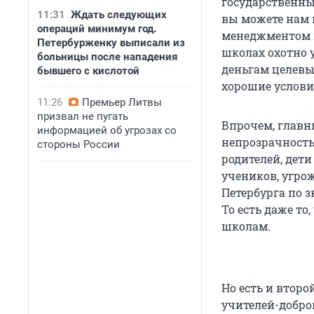
государственны
11:31
Ждать следующих
вы можете нам 
операций минимум год.
менеджментом п
Петербурженку выписали из
школах охотно 
больницы после нападения
деньгам целевы
бывшего с кислотой
хорошие услови
11:26
Премьер Литвы
призвал не пугать
Впрочем, главн
информацией об угрозах со
непрозрачность
стороны России
родителей, дет
учеников, угрож
Петербурга по 
То есть даже то
школам.
Но есть и втор
учителей-добро