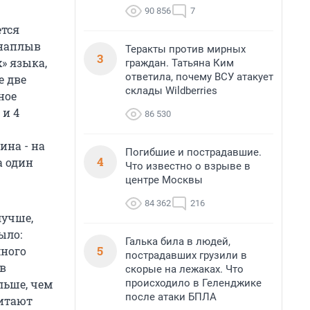
90 856
7
ется
 наплыв
Теракты против мирных
3
» языка,
граждан. Татьяна Ким
ответила, почему ВСУ атакует
е две
склады Wildberries
ное
 и 4
86 530
ина - на
Погибшие и пострадавшие.
4
а один
Что известно о взрыве в
центре Москвы
84 362
216
лучше,
ыло:
Галька била в людей,
5
много
пострадавших грузили в
 в
скорые на лежаках. Что
происходило в Геленджике
льше, чем
после атаки БПЛА
читают