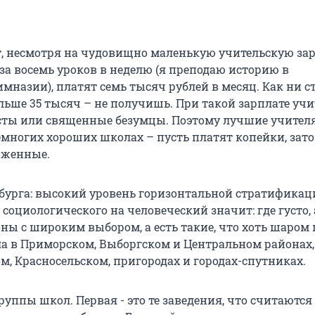
, несмотря на чудовищно маленькую учительскую зар
за восемь уроков в неделю (я преподаю историю в
мназии), платят семь тысяч рублей в месяц. Как ни с
льше 35 тысяч – не получишь. При такой зарплате учи
сты или священные безумцы. Поэтому лучшие учител
емногих хороших школах – пусть платят копейки, зато
оженные.
бурга: высокий уровень горизонтальной стратификац
с социологического на человеческий значит: где густо, 
оны с широким выбором, а есть такие, что хоть шаром 
ла в Приморском, Выборгском и Центральном районах,
ом, Красносельском, пригородах и городах-спутниках.
группы школ. Первая - это те заведения, что считаются