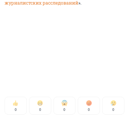
журналистских расследований
».
0
0
0
0
0