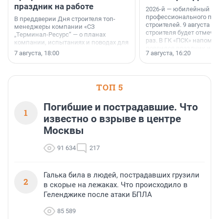
праздник на работе
2026-й — юбилейный го
профессионального пр
В преддверии Дня строителя топ-
строителей. 9 августа 2
менеджеры компании «СЗ
строителя будет отмечат
„Терминал-Ресурс“ — о планах
раз. В ГК «ПСК» напомни
компании, испытаниях и поводах для
появился праздник и к
осторожного оптимизма.
7 августа, 18:00
7 августа, 16:20
поменялась роль строит
ТОП 5
Погибшие и пострадавшие. Что
1
известно о взрыве в центре
Москвы
91 634
217
Галька била в людей, пострадавших грузили
2
в скорые на лежаках. Что происходило в
Геленджике после атаки БПЛА
85 589