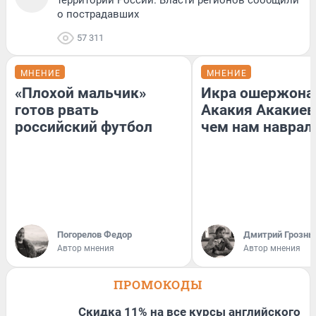
территории России. Власти регионов сообщили
о пострадавших
57 311
МНЕНИЕ
МНЕНИЕ
«Плохой мальчик»
Икра ошержона
готов рвать
Акакия Акакиев
российский футбол
чем нам наврал
Погорелов Федор
Дмитрий Грозны
Автор мнения
Автор мнения
ПРОМОКОДЫ
Скидка 11% на все курсы английского