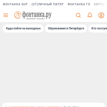
ФОНТАНКА SUP
(ОТ)ЛИЧНЫЙ ПИТЕР
ФОНТАНКА ГО
СЕРЕБР
Куда пойти на выходных
Образование в Петербурге
Кто поступ