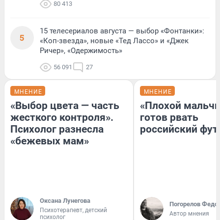
80 413
15 телесериалов августа — выбор «Фонтанки»:
5
«Коп-звезда», новые «Тед Лассо» и «Джек
Ричер», «Одержимость»
56 091
27
МНЕНИЕ
МНЕНИЕ
«Выбор цвета — часть
«Плохой мальчи
жесткого контроля».
готов рвать
Психолог разнесла
российский фут
«бежевых мам»
Оксана Лунегова
Погорелов Федо
Психотерапевт, детский
Автор мнения
психолог