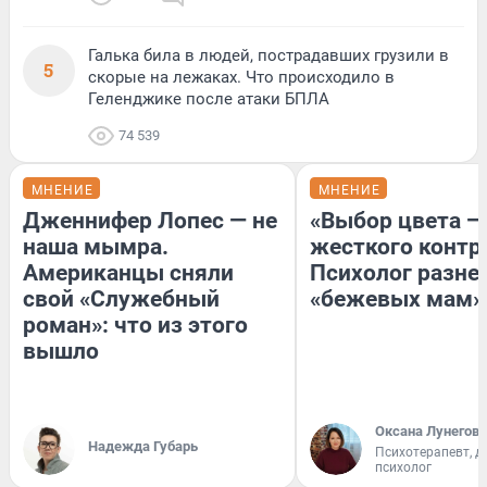
Галька била в людей, пострадавших грузили в
5
скорые на лежаках. Что происходило в
Геленджике после атаки БПЛА
74 539
МНЕНИЕ
МНЕНИЕ
Дженнифер Лопес — не
«Выбор цвета —
наша мымра.
жесткого контр
Американцы сняли
Психолог разне
свой «Служебный
«бежевых мам»
роман»: что из этого
вышло
Оксана Лунегова
Надежда Губарь
Психотерапевт, д
психолог