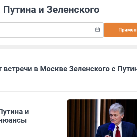
а Путина и Зеленского
Примен
т встречи в Москве Зеленского с Пут
Путина и
 нюансы