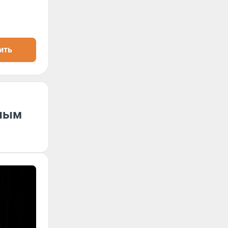
ить
иным