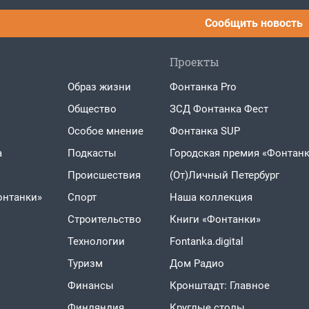
Сообщить новость
Проекты
Образ жизни
Фонтанка Pro
Общество
ЗСД Фонтанка Фест
Особое мнение
Фонтанка SUP
а
Подкасты
Городская премия «Фонтанк
Проиcшествия
(От)Личный Петербург
онтанки»
Спорт
Наша коллекция
Строительство
Книги «Фонтанки»
Технологии
Fontanka.digital
Туризм
Дом Радио
Финансы
Кронштадт: Главное
Финляндия
Круглые столы