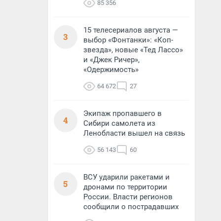
85 356
15 телесериалов августа —
3
выбор «Фонтанки»: «Коп-
звезда», новые «Тед Лассо»
и «Джек Ричер»,
«Одержимость»
64 672
27
Экипаж пропавшего в
4
Сибири самолета из
Ленобласти вышел на связь
56 143
60
ВСУ ударили ракетами и
5
дронами по территории
России. Власти регионов
сообщили о пострадавших