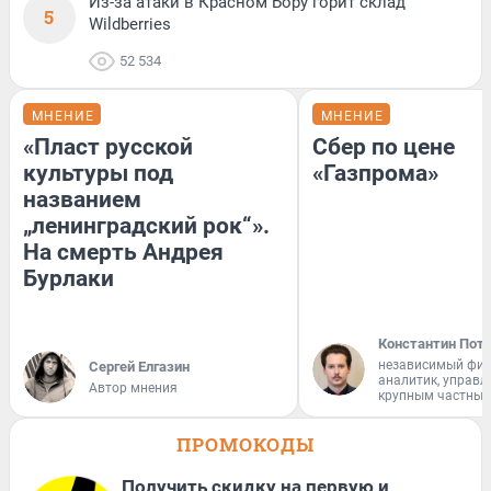
Из-за атаки в Красном Бору горит склад
5
Wildberries
52 534
МНЕНИЕ
МНЕНИЕ
«Пласт русской
Сбер по цене
культуры под
«Газпрома»
названием
„ленинградский рок“».
На смерть Андрея
Бурлаки
Константин Пот
независимый фи
Сергей Елгазин
аналитик, управ
Автор мнения
крупным частным
ПРОМОКОДЫ
Получить скидку на первую и