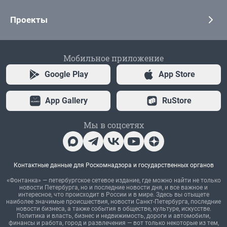
Проекты
Мобильное приложение
Google Play
App Store
App Gallery
RuStore
Мы в соцсетях
Контактные данные для Роскомнадзора и государственных органов
«Фонтанка» — петербургское сетевое издание, где можно найти не только
новости Петербурга, но и последние новости дня, и все важное и
интересное, что происходит в России и в мире. Здесь вы отыщете
наиболее значимые происшествия, новости Санкт-Петербурга, последние
новости бизнеса, а также события в обществе, культуре, искусстве.
Политика и власть, бизнес и недвижимость, дороги и автомобили,
финансы и работа, город и развлечения — вот только некоторые из тем,