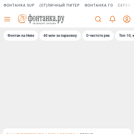
ФОНТАНКА SUP
(ОТ)ЛИЧНЫЙ ПИТЕР
ФОНТАНКА ГО
СЕРЕБР
Фонтан на Неве
40 млн за парковку
О чистоте рек
Топ-10, 