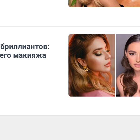
е бриллиантов:
него макияжа