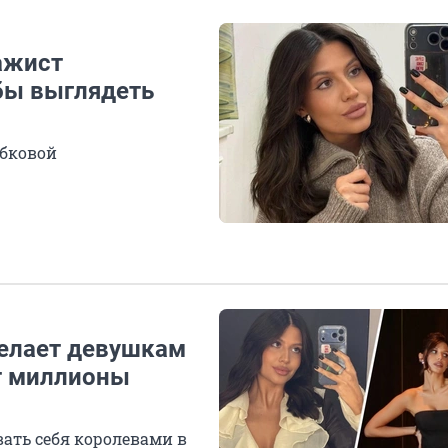
ажист
обы выглядеть
ябковой
делает девушкам
т миллионы
ать себя королевами в