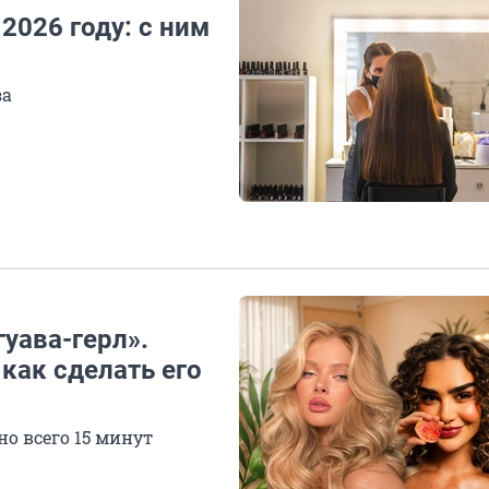
2026 году: с ним
за
уава-герл».
как сделать его
о всего 15 минут