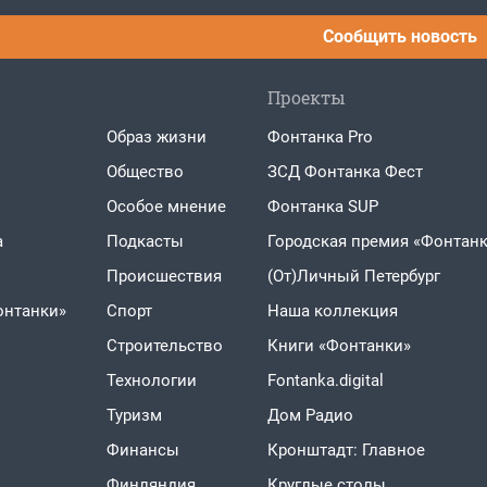
Сообщить новость
Проекты
Образ жизни
Фонтанка Pro
Общество
ЗСД Фонтанка Фест
Особое мнение
Фонтанка SUP
а
Подкасты
Городская премия «Фонтанк
Проиcшествия
(От)Личный Петербург
онтанки»
Спорт
Наша коллекция
Строительство
Книги «Фонтанки»
Технологии
Fontanka.digital
Туризм
Дом Радио
Финансы
Кронштадт: Главное
Финляндия
Круглые столы