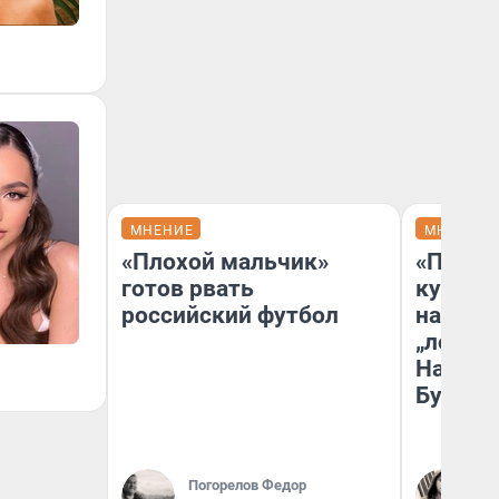
МНЕНИЕ
МНЕНИЕ
«Плохой мальчик»
«Пласт
готов рвать
культу
российский футбол
назван
„ленинг
На сме
Бурлак
Погорелов Федор
Се