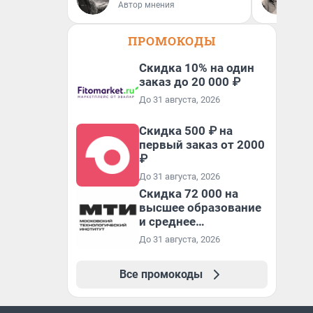
Автор мнения
Ав
ПРОМОКОДЫ
Скидка 10% на один
заказ до 20 000 ₽
До 31 августа, 2026
Скидка 500 ₽ на
первый заказ от 2000
₽
До 31 августа, 2026
Скидка 72 000 на
высшее образование
и среднее
специальное
До 31 августа, 2026
образование в
первый год обучения
Все промокоды