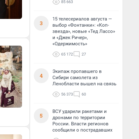
85 663
15 телесериалов августа —
3
выбор «Фонтанки»: «Коп-
звезда», новые «Тед Лассо»
и «Джек Ричер»,
«Одержимость»
65 172
27
Экипаж пропавшего в
4
Сибири самолета из
Ленобласти вышел на связь
56 373
60
ВСУ ударили ракетами и
5
дронами по территории
России. Власти регионов
сообщили о пострадавших