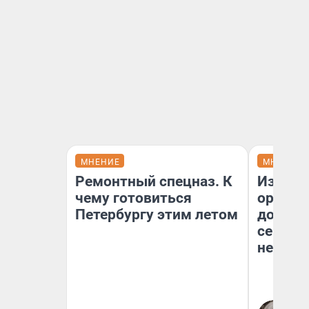
МНЕНИЕ
МНЕНИЕ
Ремонтный спецназ. К
Изъяти
чему готовиться
оружие
Петербургу этим летом
довери
сейчас 
невоз
Ев