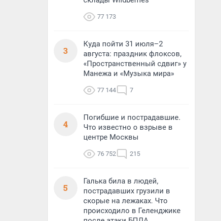
склады Wildberries
77 173
Куда пойти 31 июля–2
3
августа: праздник флоксов,
«Пространственный сдвиг» у
Манежа и «Музыка мира»
77 144
7
Погибшие и пострадавшие.
4
Что известно о взрыве в
центре Москвы
76 752
215
Галька била в людей,
5
пострадавших грузили в
скорые на лежаках. Что
происходило в Геленджике
после атаки БПЛА