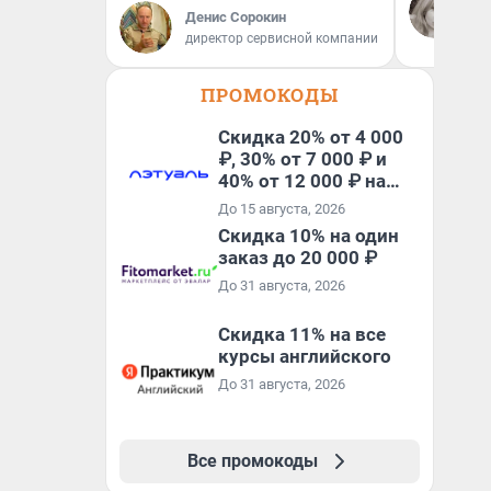
За
сл
Денис Сорокин
ко
директор сервисной компании
ко
ПРОМОКОДЫ
Скидка 20% от 4 000
₽, 30% от 7 000 ₽ и
40% от 12 000 ₽ на
первый и все
До 15 августа, 2026
повторные заказы по
Скидка 10% на один
промокоду ТРЕНД
заказ до 20 000 ₽
До 31 августа, 2026
Скидка 11% на все
курсы английского
До 31 августа, 2026
Все промокоды