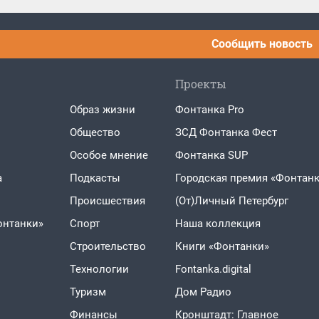
Сообщить новость
Проекты
Образ жизни
Фонтанка Pro
Общество
ЗСД Фонтанка Фест
Особое мнение
Фонтанка SUP
а
Подкасты
Городская премия «Фонтанк
Проиcшествия
(От)Личный Петербург
онтанки»
Спорт
Наша коллекция
Строительство
Книги «Фонтанки»
Технологии
Fontanka.digital
Туризм
Дом Радио
Финансы
Кронштадт: Главное